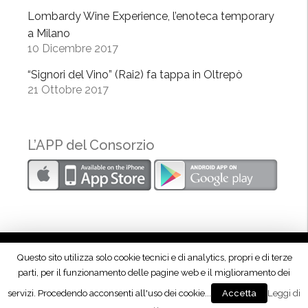
8
Lombardy Wine Experience, l’enoteca temporary
-
a Milano
10 Dicembre 2017
2
0
“Signori del Vino” (Rai2) fa tappa in Oltrepò
2
21 Ottobre 2017
0
”
L’APP del Consorzio
Questo sito utilizza solo cookie tecnici e di analytics, propri e di terze
parti, per il funzionamento delle pagine web e il miglioramento dei
Seguici su Facebook!
servizi. Procedendo acconsenti all'uso dei cookie...
Leggi di
Accetta