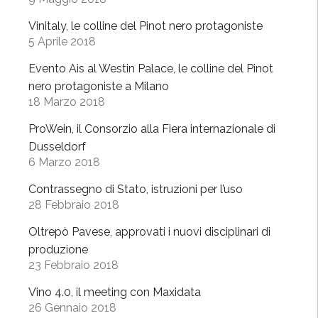
e
Vinitaly, le colline del Pinot nero protagoniste
t
5 Aprile 2018
t
a
Evento Ais al Westin Palace, le colline del Pinot
l
nero protagoniste a Milano
18 Marzo 2018
a
d
ProWein, il Consorzio alla Fiera internazionale di
i
Dusseldorf
r
6 Marzo 2018
i
Contrassegno di Stato, istruzioni per l’uso
g
28 Febbraio 2018
e
n
Oltrepò Pavese, approvati i nuovi disciplinari di
z
produzione
a
23 Febbraio 2018
2
Vino 4.0, il meeting con Maxidata
0
26 Gennaio 2018
1