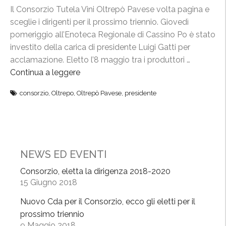
Il Consorzio Tutela Vini Oltrepò Pavese volta pagina e
sceglie i dirigenti per il prossimo triennio. Giovedì
pomeriggio all’Enoteca Regionale di Cassino Po è stato
investito della carica di presidente Luigi Gatti per
acclamazione. Eletto l’8 maggio tra i produttori …
Continua a leggere
“
C
consorzio
,
Oltrepo
,
Oltrepò Pavese
,
presidente
o
n
s
o
r
NEWS ED EVENTI
z
Consorzio, eletta la dirigenza 2018-2020
i
15 Giugno 2018
o
,
Nuovo Cda per il Consorzio, ecco gli eletti per il
e
prossimo triennio
l
9 Maggio 2018