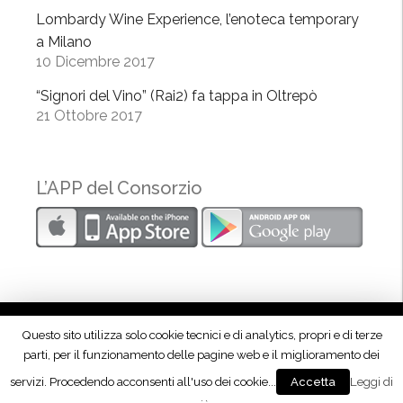
O
Lombardy Wine Experience, l’enoteca temporary
l
a Milano
t
10 Dicembre 2017
r
e
“Signori del Vino” (Rai2) fa tappa in Oltrepò
21 Ottobre 2017
p
ò
”
L’APP del Consorzio
Questo sito utilizza solo cookie tecnici e di analytics, propri e di terze
parti, per il funzionamento delle pagine web e il miglioramento dei
Seguici su Facebook!
servizi. Procedendo acconsenti all'uso dei cookie...
Leggi di
Accetta