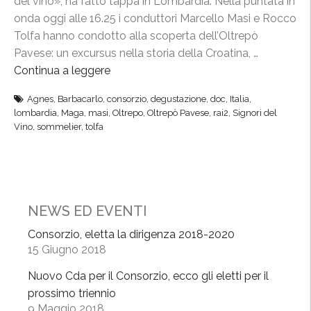
del vino», ha fatto tappa in Lombardia. Nella puntata in
onda oggi alle 16.25 i conduttori Marcello Masi e Rocco
Tolfa hanno condotto alla scoperta dell’Oltrepò
Pavese: un excursus nella storia della Croatina, …
Continua a leggere
“
“
Agnes
,
Barbacarlo
,
consorzio
,
degustazione
,
doc
,
Italia
,
S
lombardia
,
Maga
,
masi
,
Oltrepo
,
Oltrepò Pavese
,
rai2
,
Signori del
i
Vino
,
sommelier
,
tolfa
g
n
o
r
i
NEWS ED EVENTI
d
Consorzio, eletta la dirigenza 2018-2020
e
15 Giugno 2018
l
Nuovo Cda per il Consorzio, ecco gli eletti per il
V
prossimo triennio
i
9 Maggio 2018