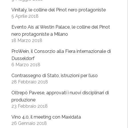
n
o
Vinitaly, le colline del Pinot nero protagoniste
”
5 Aprile 2018
(
Evento Ais al Westin Palace, le colline del Pinot
R
nero protagoniste a Milano
a
18 Marzo 2018
i
2
ProWein, il Consorzio alla Fiera internazionale di
)
Dusseldorf
6 Marzo 2018
f
a
Contrassegno di Stato, istruzioni per l’uso
t
28 Febbraio 2018
a
Oltrepò Pavese, approvati i nuovi disciplinari di
p
produzione
p
23 Febbraio 2018
a
i
Vino 4.0, il meeting con Maxidata
n
26 Gennaio 2018