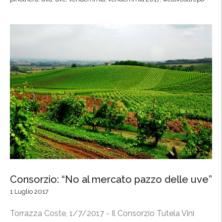
n
d
e
m
m
i
a
2
0
1
7
,
r
a
Consorzio: “No al mercato pazzo delle uve”
c
c
1 Luglio 2017
o
Torrazza Coste, 1/7/2017 - Il Consorzio Tutela Vini
l