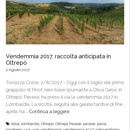
Vendemmia 2017, raccolta anticipata in
Oltrepò
2 Agosto 2017
Torrazza Coste, 2/8/2017 - Oggi con il taglio del primo
grappolo di Pinot nero base spumante a Oliva Gessi, in
Oltrepò Pavese, ha preso il via la vendemmia 2017 in
Lombardia. La siccità, seguita alle gelate tardive di fine
aprile, ha …
Continua a leggere
“
V
Italia
,
lombardia
,
Oltrepo
,
Oltrepò Pavese
,
pavese
,
pavia
,
e
pinotnero
,
uva
,
uve
,
vendemmia
,
vendemmia 2017
,
weloveoltrepo