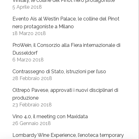
Vinitaly, le colline del Pinot nero protagoniste
a
e
5 Aprile 2018
l
p
m
Evento Ais al Westin Palace, le colline del Pinot
ò
e
nero protagoniste a Milano
”
18 Marzo 2018
r
c
ProWein, il Consorzio alla Fiera internazionale di
a
Dusseldorf
t
6 Marzo 2018
o
Contrassegno di Stato, istruzioni per l’uso
p
28 Febbraio 2018
a
z
Oltrepò Pavese, approvati i nuovi disciplinari di
z
produzione
o
23 Febbraio 2018
d
Vino 4.0, il meeting con Maxidata
e
26 Gennaio 2018
l
l
Lombardy Wine Experience, l’enoteca temporary