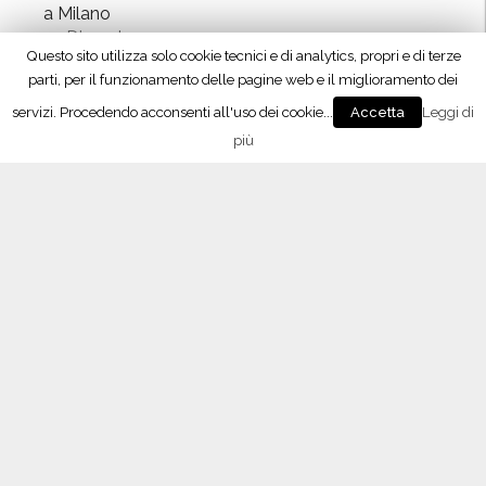
e
a Milano
10 Dicembre 2017
u
Questo sito utilizza solo cookie tecnici e di analytics, propri e di terze
v
“Signori del Vino” (Rai2) fa tappa in Oltrepò
parti, per il funzionamento delle pagine web e il miglioramento dei
e
21 Ottobre 2017
servizi. Procedendo acconsenti all'uso dei cookie...
Leggi di
Accetta
”
più
”
L’APP del Consorzio
Seguici su Facebook!