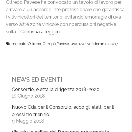
Oltrepò Pavese ha convocato un tavolo di lavoro per
t
arrivare a un accordo interprofessionale che garantisca
a
i vitivinicoltori del territorio, evitando emorragie di uva
a
verso altre zone vinicole con ripercussioni negative
n
sulla …
Continua a leggere
“
t
C
i
mercato
,
Oltrepo
,
Oltrepò Pavese
,
uva
,
uve
,
vendemmia 2017
o
c
n
i
s
p
o
a
r
t
NEWS ED EVENTI
z
a
Consorzio, eletta la dirigenza 2018-2020
i
i
15 Giugno 2018
o
n
:
Nuovo Cda per il Consorzio, ecco gli eletti per il
O
“
prossimo triennio
l
N
9 Maggio 2018
t
o
r