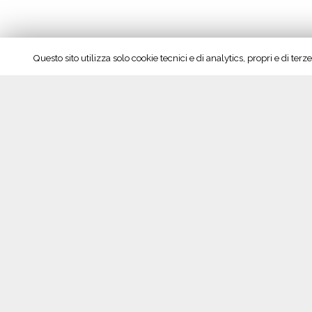
Questo sito utilizza solo cookie tecnici e di analytics, propri e di te
consorzio
,
doc
,
docg
,
ICQRF
,
Italia
,
Italy
,
lombardia
,
O
vite e del vino
,
uiv
“Bollicine in Castello”, Metodo Classico in pass
Seguici su Facebook!