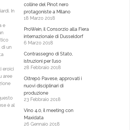
colline del Pinot nero
ardi. In
protagoniste a Milano
18 Marzo 2018
a e
ProWein, il Consorzio alla Fiera
un
internazionale di Dusseldorf
atico
6 Marzo 2018
 di un
Contrassegno di Stato,
ta
istruzioni per l’uso
28 Febbraio 2018
 eroici
su aree
Oltrepò Pavese, approvati i
zione
nuovi disciplinari di
produzione
 questo
23 Febbraio 2018
ese è al
Vino 4.0, il meeting con
Maxidata
26 Gennaio 2018