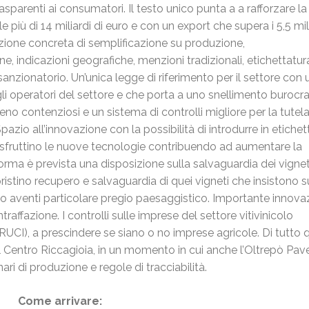
rasparenti ai consumatori. Il
testo
unico
punta a a rafforzare la
le più di 14 miliardi di euro e con un export che supera i 5,5 mili
azione concreta di semplificazione su produzione,
, indicazioni geografiche, menzioni tradizionali, etichettatur
anzionatorio. Un’unica legge di riferimento per il settore con 
gli operatori del settore e che porta a uno snellimento burocr
no contenziosi e un sistema di controlli migliore per la tutela
pazio all’innovazione con la possibilità di introdurre in etichet
sfruttino le nuove tecnologie contribuendo ad aumentare la
orma è prevista una disposizione sulla salvaguardia dei vigneti
ipristino recupero e salvaguardia di quei vigneti che insistono 
 o aventi particolare pregio paesaggistico. Importante innova
raffazione. I controlli sulle imprese del settore vitivinicolo
(RUCI), a prescindere se siano o no imprese agricole. Di tutto
l Centro Riccagioia, in un momento in cui anche l’Oltrepò Pav
nari di produzione e regole di tracciabilità.
Come arrivare: