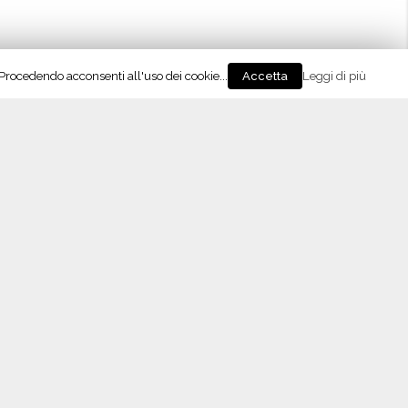
. Procedendo acconsenti all'uso dei cookie...
Leggi di più
Accetta
co della
“VENTO” fa tappa in Oltrepò Pavese
eguici su Instagram!