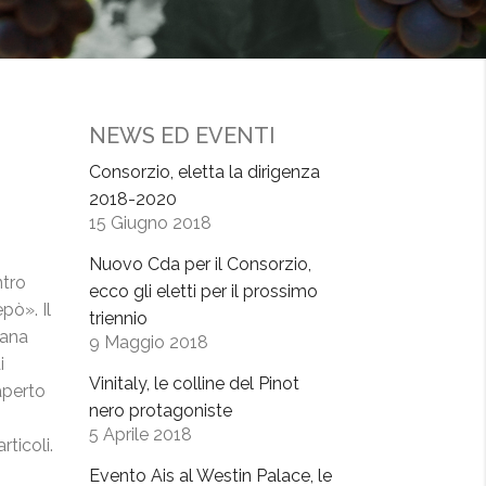
NEWS ED EVENTI
Consorzio, eletta la dirigenza
2018-2020
15 Giugno 2018
Nuovo Cda per il Consorzio,
ntro
ecco gli eletti per il prossimo
epò». Il
triennio
iana
9 Maggio 2018
i
Vinitaly, le colline del Pinot
aperto
nero protagoniste
5 Aprile 2018
rticoli.
Evento Ais al Westin Palace, le