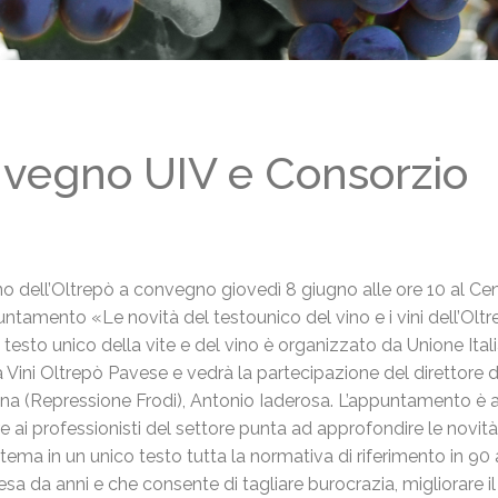
onvegno UIV e Consorzio
o dell’Oltrepò a convegno giovedì 8 giugno alle ore 10 al Ce
ppuntamento «Le novità del
testo
unico
del vino e i vini dell’Oltr
o
testo
unico
della vite e del vino è organizzato da Unione Ital
a Vini Oltrepò Pavese e vedrà la partecipazione del direttore d
 (Repressione Frodi), Antonio Iaderosa. L’appuntamento è 
lare ai professionisti del settore punta ad approfondire le novità
stema in un
unico
testo
tutta la normativa di riferimento in 90 a
sa da anni e che consente di tagliare burocrazia, migliorare il