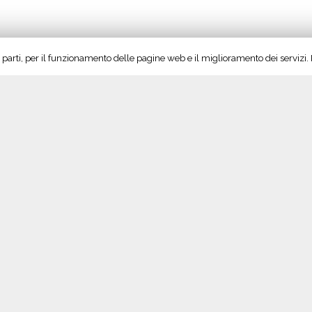
rze parti, per il funzionamento delle pagine web e il miglioramento dei servizi
ltrepo
,
Oltrepò Pavese
,
pavia
,
registri dematerializzati
,
testo unico
,
testo uni
erella
Seguici su Twitter!
S
Tweet di @vinoltrepo