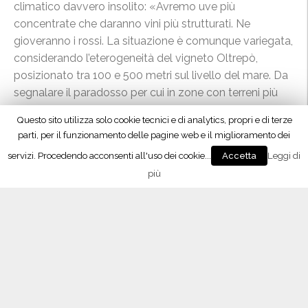
climatico davvero insolito: «Avremo uve più
concentrate che daranno vini più strutturati. Ne
gioveranno i rossi. La situazione è comunque variegata,
considerando l’eterogeneità del vigneto Oltrepò,
posizionato tra 100 e 500 metri sul livello del mare. Da
segnalare il paradosso per cui in zone con terreni più
freschi di fondovalle, vicini a corsi d’acqua, si registra un
Questo sito utilizza solo cookie tecnici e di analytics, propri e di terze
anticipo vegetativo. Sarà ora determinante
parti, per il funzionamento delle pagine web e il miglioramento dei
l’andamento climatico del mese di agosto».
servizi. Procedendo acconsenti all'uso dei cookie...
Leggi di
Accetta
più
Italia
,
lombardia
,
Oltrepo
,
Oltrepò Pavese
,
pavese
,
pavia
,
pinotnero
,
uva
,
uve
,
vendemmia
,
vendemmia 2017
,
weloveoltrepo
NEWS ED EVENTI
Consorzio, eletta la dirigenza 2018-2020
15 Giugno 2018