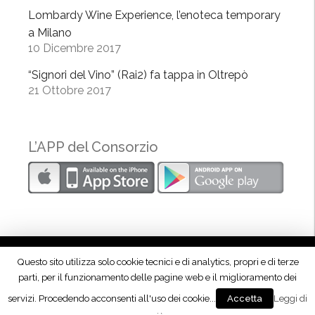
O
Lombardy Wine Experience, l’enoteca temporary
l
a Milano
t
10 Dicembre 2017
r
e
“Signori del Vino” (Rai2) fa tappa in Oltrepò
21 Ottobre 2017
p
ò
”
L’APP del Consorzio
Questo sito utilizza solo cookie tecnici e di analytics, propri e di terze
parti, per il funzionamento delle pagine web e il miglioramento dei
Seguici su Facebook!
servizi. Procedendo acconsenti all'uso dei cookie...
Leggi di
Accetta