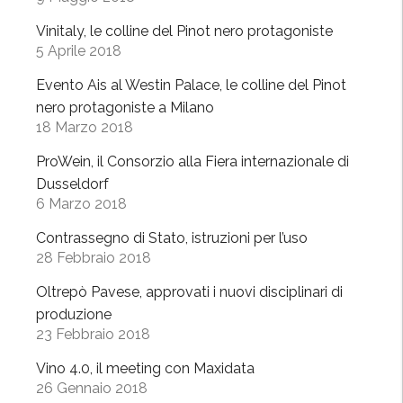
n
o
Vinitaly, le colline del Pinot nero protagoniste
”
5 Aprile 2018
(
Evento Ais al Westin Palace, le colline del Pinot
R
nero protagoniste a Milano
a
18 Marzo 2018
i
2
ProWein, il Consorzio alla Fiera internazionale di
)
Dusseldorf
6 Marzo 2018
f
a
Contrassegno di Stato, istruzioni per l’uso
t
28 Febbraio 2018
a
Oltrepò Pavese, approvati i nuovi disciplinari di
p
produzione
p
23 Febbraio 2018
a
i
Vino 4.0, il meeting con Maxidata
n
26 Gennaio 2018