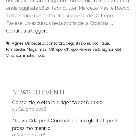
del vino», ha fatto tappa in Lombardia. Nella puntata in
onda oggi alle 16.25 i conduttori Marcello Masi e Rocco
Tolfa hanno condotto alla scoperta dell’Oltrepò
Pavese: un excursus nella storia della Croatina, …
Continua a leggere
“
“
Agnes
,
Barbacarlo
,
consorzio
,
degustazione
,
doc
,
Italia
,
S
lombardia
,
Maga
,
masi
,
Oltrepo
,
Oltrepò Pavese
,
rai2
,
Signori del
i
Vino
,
sommelier
,
tolfa
g
n
o
r
i
NEWS ED EVENTI
d
Consorzio, eletta la dirigenza 2018-2020
e
15 Giugno 2018
l
Nuovo Cda per il Consorzio, ecco gli eletti per il
V
prossimo triennio
i
9 Maggio 2018