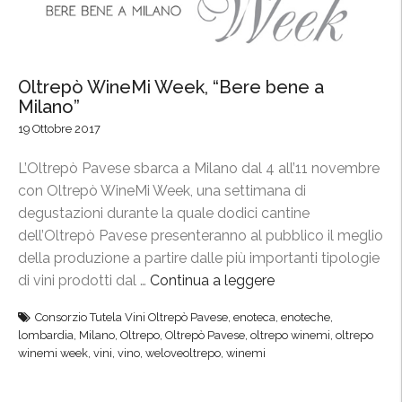
Oltrepò WineMi Week, “Bere bene a
Milano”
19 Ottobre 2017
L’Oltrepò Pavese sbarca a Milano dal 4 all’11 novembre
con Oltrepò WineMi Week, una settimana di
degustazioni durante la quale dodici cantine
dell’Oltrepò Pavese presenteranno al pubblico il meglio
della produzione a partire dalle più importanti tipologie
di vini prodotti dal …
Continua a leggere
“
O
Consorzio Tutela Vini Oltrepò Pavese
,
enoteca
,
enoteche
,
l
lombardia
,
Milano
,
Oltrepo
,
Oltrepò Pavese
,
oltrepo winemi
,
oltrepo
t
winemi week
,
vini
,
vino
,
weloveoltrepo
,
winemi
r
e