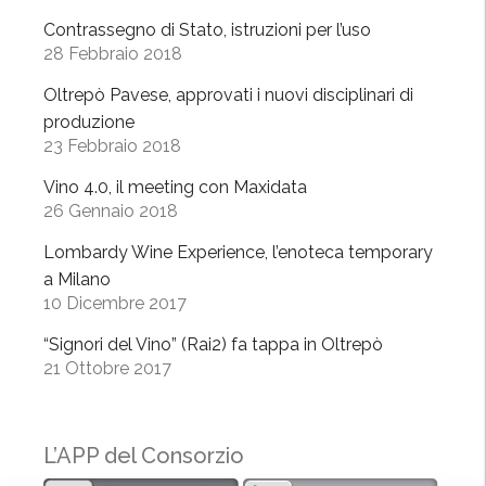
b
Contrassegno di Stato, istruzioni per l’uso
e
28 Febbraio 2018
n
Oltrepò Pavese, approvati i nuovi disciplinari di
e
produzione
a
23 Febbraio 2018
M
i
Vino 4.0, il meeting con Maxidata
l
26 Gennaio 2018
a
Lombardy Wine Experience, l’enoteca temporary
n
a Milano
o
10 Dicembre 2017
”
”
“Signori del Vino” (Rai2) fa tappa in Oltrepò
21 Ottobre 2017
L’APP del Consorzio