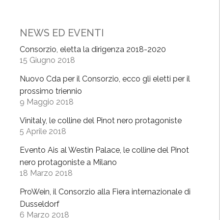
p
ò
W
NEWS ED EVENTI
i
Consorzio, eletta la dirigenza 2018-2020
n
15 Giugno 2018
e
Nuovo Cda per il Consorzio, ecco gli eletti per il
M
prossimo triennio
i
9 Maggio 2018
W
e
Vinitaly, le colline del Pinot nero protagoniste
e
5 Aprile 2018
k
Evento Ais al Westin Palace, le colline del Pinot
,
nero protagoniste a Milano
“
18 Marzo 2018
B
e
ProWein, il Consorzio alla Fiera internazionale di
r
Dusseldorf
6 Marzo 2018
e