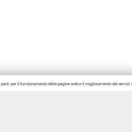
rze parti, per il funzionamento delle pagine web e il miglioramento dei servizi
Seguici su Twitter!
S
Tweet di @vinoltrepo