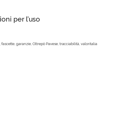
oni per l’uso
,
fascette
,
garanzie
,
Oltrepò Pavese
,
tracciabilità
,
valoritalia