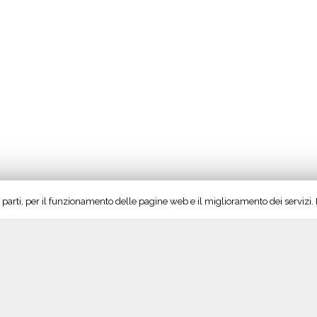
rze parti, per il funzionamento delle pagine web e il miglioramento dei servizi
Seguici su Twitter!
S
Tweet di @vinoltrepo