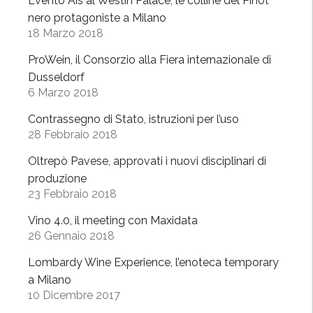
Evento Ais al Westin Palace, le colline del Pinot
z
nero protagoniste a Milano
18 Marzo 2018
i
o
ProWein, il Consorzio alla Fiera internazionale di
g
Dusseldorf
u
6 Marzo 2018
a
Contrassegno di Stato, istruzioni per l’uso
r
28 Febbraio 2018
d
a
Oltrepò Pavese, approvati i nuovi disciplinari di
a
produzione
l
23 Febbraio 2018
f
Vino 4.0, il meeting con Maxidata
u
26 Gennaio 2018
t
u
Lombardy Wine Experience, l’enoteca temporary
r
a Milano
10 Dicembre 2017
o