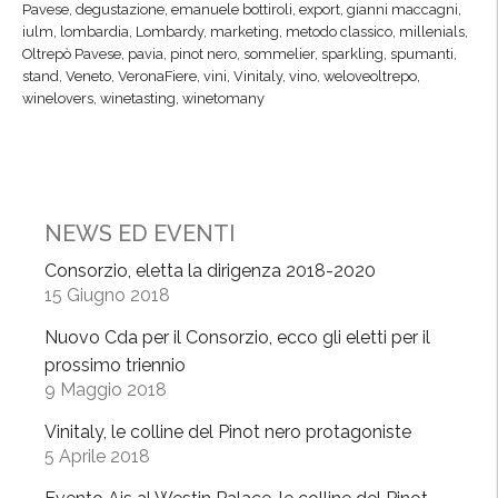
Pavese
,
degustazione
,
emanuele bottiroli
,
export
,
gianni maccagni
,
d
°
iulm
,
lombardia
,
Lombardy
,
marketing
,
metodo classico
,
millenials
,
e
V
Oltrepò Pavese
,
pavia
,
pinot nero
,
sommelier
,
sparkling
,
spumanti
,
l
stand
,
Veneto
,
VeronaFiere
,
vini
,
Vinitaly
,
vino
,
weloveoltrepo
,
i
winelovers
,
winetasting
,
winetomany
b
n
e
i
l
t
l
a
o
l
NEWS ED EVENTI
e
y
d
Consorzio, eletta la dirigenza 2018-2020
,
15 Giugno 2018
e
i
l
l
Nuovo Cda per il Consorzio, ecco gli eletti per il
b
C
prossimo triennio
u
o
9 Maggio 2018
o
n
Vinitaly, le colline del Pinot nero protagoniste
n
s
5 Aprile 2018
o
o
”
r