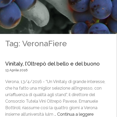
Tag: VeronaFiere
Vinitaly, l’Oltrepò del bello e del buono
13 Aprile 2016
Verona, 13/4/2016 - “Un Vinitaly di grande interesse,
che ha fatto una miglior selezione all’ingresso, con
un’affluenza di qualità agli stand”, il direttore del
Consorzio Tutela Vini Oltrepò Pavese, Emanuele
Bottiroli, riassume così la quattro giorni a Verona
insieme all’università Iulm …
Continua a leggere
“