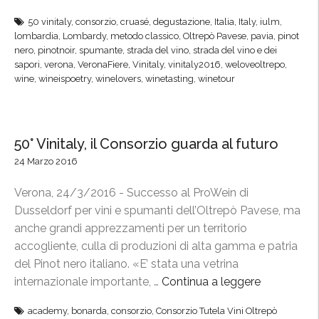
V
50 vinitaly
,
consorzio
,
cruasé
,
degustazione
,
Italia
,
Italy
,
iulm
,
i
lombardia
,
Lombardy
,
metodo classico
,
Oltrepò Pavese
,
pavia
,
pinot
n
nero
,
pinotnoir
,
spumante
,
strada del vino
,
strada del vino e dei
i
sapori
,
verona
,
VeronaFiere
,
Vinitaly
,
vinitaly2016
,
weloveoltrepo
,
wine
,
wineispoetry
,
winelovers
,
winetasting
,
winetour
t
a
l
y
50° Vinitaly, il Consorzio guarda al futuro
,
24 Marzo 2016
l
’
Verona, 24/3/2016 - Successo al ProWein di
O
Dusseldorf per vini e spumanti dell’Oltrepò Pavese, ma
l
anche grandi apprezzamenti per un territorio
t
accogliente, culla di produzioni di alta gamma e patria
r
del Pinot nero italiano. «E’ stata una vetrina
e
internazionale importante, …
Continua a leggere
“
p
5
academy
,
bonarda
,
consorzio
,
Consorzio Tutela Vini Oltrepò
ò
0