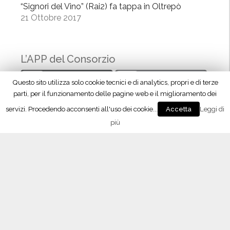
”
“Signori del Vino” (Rai2) fa tappa in Oltrepò
21 Ottobre 2017
L’APP del Consorzio
Questo sito utilizza solo cookie tecnici e di analytics, propri e di terze
parti, per il funzionamento delle pagine web e il miglioramento dei
servizi. Procedendo acconsenti all'uso dei cookie...
Leggi di
Accetta
più
Seguici su Facebook!