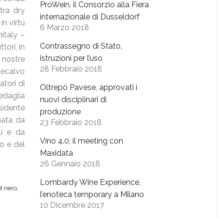
ProWein, il Consorzio alla Fiera
tra dry
internazionale di Dusseldorf
in virtù
6 Marzo 2018
italy –
Contrassegno di Stato,
tori, in
istruzioni per l’uso
 nostre
28 Febbraio 2018
tecalvo
tori di
Oltrepò Pavese, approvati i
edaglia
nuovi disciplinari di
sidente
produzione
nata da
23 Febbraio 2018
li e da
Vino 4.0, il meeting con
o e del
Maxidata
26 Gennaio 2018
Lombardy Wine Experience,
t nero
,
l’enoteca temporary a Milano
10 Dicembre 2017