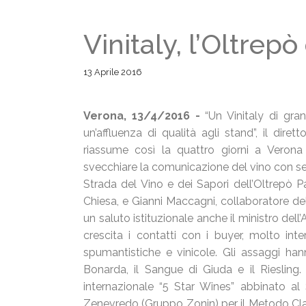
Vinitaly, l’Oltrep
13 Aprile 2016
Verona, 13/4/2016 -
“Un Vinitaly di gra
un’affluenza di qualità agli stand”, il dir
riassume così la quattro giorni a Verona 
svecchiare la comunicazione del vino con sem
Strada del Vino e dei Sapori dell’Oltrepò Pa
Chiesa, e Gianni Maccagni, collaboratore de
un saluto istituzionale anche il ministro dell
crescita i contatti con i buyer, molto int
spumantistiche e vinicole. Gli assaggi han
Bonarda, il Sangue di Giuda e il Riesling
internazionale “5 Star Wines” abbinato al
Zenevredo (Gruppo Zonin) per il Metodo Clas