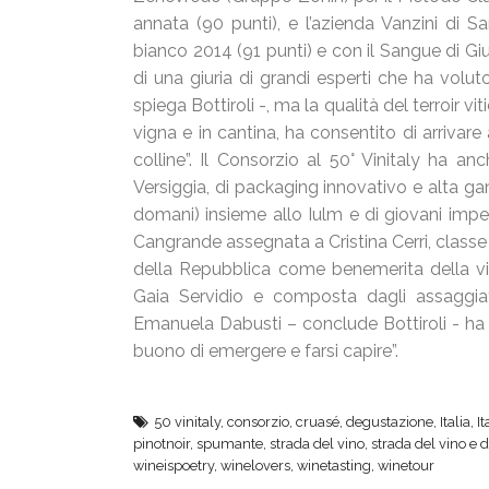
annata (90 punti), e l’azienda Vanzini di 
bianco 2014 (91 punti) e con il Sangue di Giu
di una giuria di grandi esperti che ha volu
spiega Bottiroli -, ma la qualità del terroir v
vigna e in cantina, ha consentito di arriva
colline”. Il Consorzio al 50° Vinitaly ha a
Versiggia, di packaging innovativo e alta ga
domani) insieme allo Iulm e di giovani impeg
Cangrande assegnata a Cristina Cerri, classe
della Repubblica come benemerita della viti
Gaia Servidio e composta dagli assaggiat
Emanuela Dabusti – conclude Bottiroli - ha 
buono di emergere e farsi capire”.
50 vinitaly
,
consorzio
,
cruasé
,
degustazione
,
Italia
,
It
pinotnoir
,
spumante
,
strada del vino
,
strada del vino e d
wineispoetry
,
winelovers
,
winetasting
,
winetour