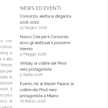
NEWS ED EVENTI
Consorzio, eletta la dirigenza
2018-2020
15 Giugno 2018
Nuovo Cda per il Consorzio,
so, con
ecco gli eletti per il prossimo
tiroli,
triennio
eting e
9 Maggio 2018
 e alla
Vinitaly, le colline del Pinot
atrizio
nero protagoniste
ppa per
5 Aprile 2018
nale. In
duzioni
Evento Ais al Westin Palace, le
tti, il
colline del Pinot nero
oncorso
protagoniste a Milano
osco di
18 Marzo 2018
e senza