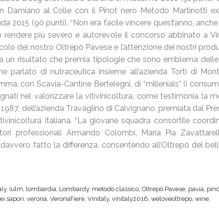
San Damiano al Colle con il Pinot nero Metodo Martinotti ex
da 2015 (90 punti). “Non era facile vincere quest’anno, anche 
to rendere più severo e autorevole il concorso abbinato a Vin
iticolo del nostro Oltrepò Pavese e l’attenzione dei nostri produt
re a un risultato che premia tipologie che sono emblema delle
nche parlato di nutraceutica insieme all’azienda Torti di Mon
mma, con Scavia-Cantine Bertelegni, di “millenials” (i consuma
nati nel valorizzare la vitivinicoltura, come testimonia la m
 1987, dell’azienda Travaglino di Calvignano, premiata dal Pre
vinicoltura italiana. “La giovane squadra consortile coordi
ori professionali Armando Colombi, Maria Pia Zavattarel
davvero fatto la differenza, consentendo all’Oltrepò del bell
aly
,
iulm
,
lombardia
,
Lombardy
,
metodo classico
,
Oltrepò Pavese
,
pavia
,
pino
ei sapori
,
verona
,
VeronaFiere
,
Vinitaly
,
vinitaly2016
,
weloveoltrepo
,
wine
,