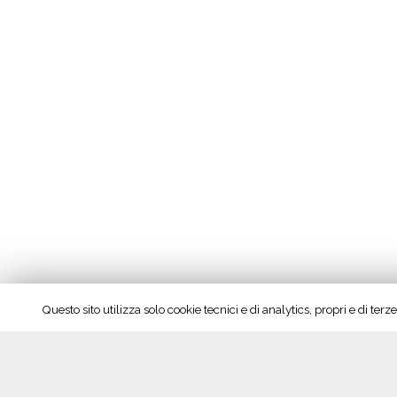
Questo sito utilizza solo cookie tecnici e di analytics, propri e di te
50° Vinitaly, il Consorzio guarda al futuro