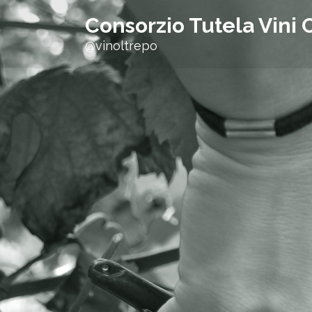
h
Consorzio Tutela Vini 
f
@vinoltrepo
o
r
: