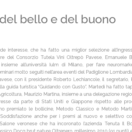
ò del bello e del buono
nde interesse, che ha fatto una miglior selezione all’ingres
ettore del Consorzio Tutela Vini Oltrepò Pavese, Emanuele Bot
insieme all’università Iulm di Milano, per fare neuromark
inari molto seguiti nell’area eventi del Padiglione Lombardia,
vese, con il presidente Roberto Lechiancole, il segretario, P
lla guida turistica “Guidando con Gusto”. Martedì ha fatto ta
’Agricoltura, Maurizio Martina, insieme a una delegazione regio
eresse da parte di Stati Uniti e Giappone rispetto alle pro
no premiato le bollicine, Metodo Classico e Metodo Martino
. Soddisfazione anche per i premi al nuovo e selettivo c
 Salone veronese che ha incoronato l’azienda Tenuta Il B
sico Docg brut nature Oltrenero, millesimo 2010 (91 punti) 