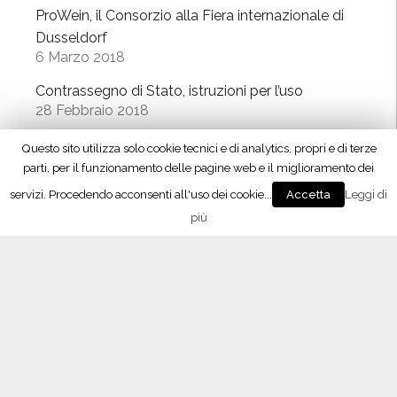
ProWein, il Consorzio alla Fiera internazionale di
Dusseldorf
6 Marzo 2018
Contrassegno di Stato, istruzioni per l’uso
28 Febbraio 2018
Oltrepò Pavese, approvati i nuovi disciplinari di
Questo sito utilizza solo cookie tecnici e di analytics, propri e di terze
produzione
parti, per il funzionamento delle pagine web e il miglioramento dei
23 Febbraio 2018
servizi. Procedendo acconsenti all'uso dei cookie...
Leggi di
Accetta
più
Vino 4.0, il meeting con Maxidata
26 Gennaio 2018
Lombardy Wine Experience, l’enoteca temporary
a Milano
10 Dicembre 2017
“Signori del Vino” (Rai2) fa tappa in Oltrepò
21 Ottobre 2017