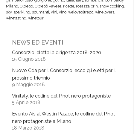
gambero rosso
,
giorgione
,
golino
,
Italia
,
Italy
,
lombardia
,
Lombardy
,
Milano
,
Oltrepo
,
Oltrepò Pavese
,
ricette
,
rosazza prin
,
show cooking
,
sky
,
sparkling
,
spumanti
,
vini
,
vino
,
weloveoltrepo
,
winelovers
,
winetasting
,
winetour
NEWS ED EVENTI
Consorzio, eletta la dirigenza 2018-2020
15 Giugno 2018
Nuovo Cda per il Consorzio, ecco gli eletti per il
prossimo triennio
9 Maggio 2018
Vinitaly, le colline del Pinot nero protagoniste
5 Aprile 2018
Evento Ais al Westin Palace, le colline del Pinot
nero protagoniste a Milano
18 Marzo 2018