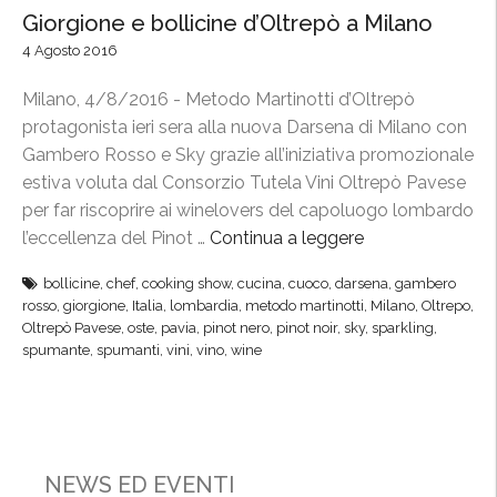
Giorgione e bollicine d’Oltrepò a Milano
4 Agosto 2016
Milano, 4/8/2016 - Metodo Martinotti d’Oltrepò
protagonista ieri sera alla nuova Darsena di Milano con
Gambero Rosso e Sky grazie all’iniziativa promozionale
estiva voluta dal Consorzio Tutela Vini Oltrepò Pavese
per far riscoprire ai winelovers del capoluogo lombardo
l’eccellenza del Pinot …
Continua a leggere
“
G
bollicine
,
chef
,
cooking show
,
cucina
,
cuoco
,
darsena
,
gambero
i
rosso
,
giorgione
,
Italia
,
lombardia
,
metodo martinotti
,
Milano
,
Oltrepo
,
o
Oltrepò Pavese
,
oste
,
pavia
,
pinot nero
,
pinot noir
,
sky
,
sparkling
,
r
spumante
,
spumanti
,
vini
,
vino
,
wine
g
i
o
n
NEWS ED EVENTI
e