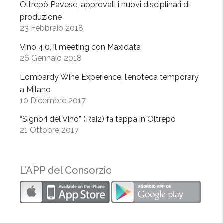
Oltrepò Pavese, approvati i nuovi disciplinari di
ò
produzione
a
23 Febbraio 2018
M
i
Vino 4.0, il meeting con Maxidata
26 Gennaio 2018
l
a
Lombardy Wine Experience, l’enoteca temporary
n
a Milano
o
10 Dicembre 2017
”
“Signori del Vino” (Rai2) fa tappa in Oltrepò
21 Ottobre 2017
L’APP del Consorzio