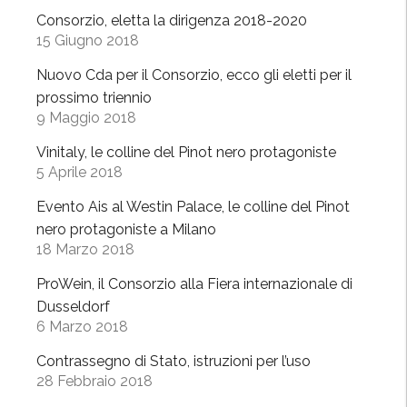
e
Consorzio, eletta la dirigenza 2018-2020
b
15 Giugno 2018
o
Nuovo Cda per il Consorzio, ecco gli eletti per il
l
prossimo triennio
l
9 Maggio 2018
i
c
Vinitaly, le colline del Pinot nero protagoniste
5 Aprile 2018
i
n
Evento Ais al Westin Palace, le colline del Pinot
e
nero protagoniste a Milano
d
18 Marzo 2018
’
ProWein, il Consorzio alla Fiera internazionale di
O
Dusseldorf
l
6 Marzo 2018
t
r
Contrassegno di Stato, istruzioni per l’uso
e
28 Febbraio 2018
p