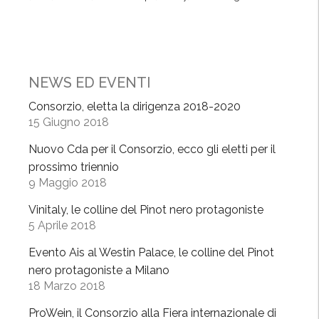
ò
-
C
h
a
NEWS ED EVENTI
m
Consorzio, eletta la dirigenza 2018-2020
p
15 Giugno 2018
a
g
Nuovo Cda per il Consorzio, ecco gli eletti per il
n
prossimo triennio
9 Maggio 2018
e
,
Vinitaly, le colline del Pinot nero protagoniste
l
5 Aprile 2018
a
Evento Ais al Westin Palace, le colline del Pinot
“
nero protagoniste a Milano
s
18 Marzo 2018
f
i
ProWein, il Consorzio alla Fiera internazionale di