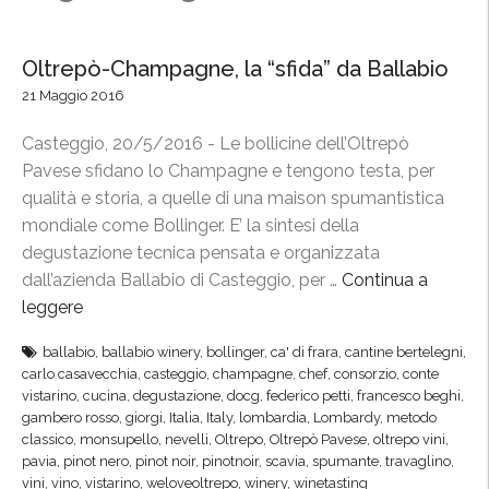
Oltrepò-Champagne, la “sfida” da Ballabio
21 Maggio 2016
Casteggio, 20/5/2016 - Le bollicine dell’Oltrepò
Pavese sfidano lo Champagne e tengono testa, per
qualità e storia, a quelle di una maison spumantistica
mondiale come Bollinger. E’ la sintesi della
degustazione tecnica pensata e organizzata
dall’azienda Ballabio di Casteggio, per …
Continua a
leggere
“
O
ballabio
,
ballabio winery
,
bollinger
,
ca' di frara
,
cantine bertelegni
,
l
carlo casavecchia
,
casteggio
,
champagne
,
chef
,
consorzio
,
conte
t
vistarino
,
cucina
,
degustazione
,
docg
,
federico petti
,
francesco beghi
,
r
gambero rosso
,
giorgi
,
Italia
,
Italy
,
lombardia
,
Lombardy
,
metodo
classico
,
monsupello
,
nevelli
,
Oltrepo
,
Oltrepò Pavese
,
oltrepo vini
,
e
pavia
,
pinot nero
,
pinot noir
,
pinotnoir
,
scavia
,
spumante
,
travaglino
,
p
vini
,
vino
,
vistarino
,
weloveoltrepo
,
winery
,
winetasting