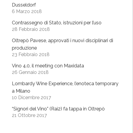
d
Dusseldorf
a
6 Marzo 2018
”
Contrassegno di Stato, istruzioni per l’uso
d
28 Febbraio 2018
a
B
Oltrepò Pavese, approvati i nuovi disciplinari di
a
produzione
23 Febbraio 2018
l
l
Vino 4.0, il meeting con Maxidata
a
26 Gennaio 2018
b
Lombardy Wine Experience, l’enoteca temporary
i
a Milano
o
10 Dicembre 2017
”
“Signori del Vino” (Rai2) fa tappa in Oltrepò
21 Ottobre 2017