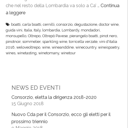
che nel resto della Lombardia va solo a Ca’ …
Continua
e
a leggere
“
,
D
l
boatti
,
carla boatti
,
cernilli
,
consorzio
,
degustazione
,
doctor wine
,
o
a
guida vini
,
Italia
,
Italy
,
lombardia
,
Lombardy
,
mondadori
,
c
“
monsupello
,
Oltrepo
,
Oltrepò Pavese
,
pierangelo boatti
,
pinot nero
,
t
pinotnoir
,
sommelier
,
sparkling wine
,
torricella verzate
,
vini d'italia
s
2016
,
weloveoltrepo
,
wine
,
wineanddine
,
winecountry
,
wineispoetry
,
o
f
wines
,
winetasting
,
winetomany
,
winetour
r
i
W
d
i
a
n
”
e
d
NEWS ED EVENTI
,
a
Consorzio, eletta la dirigenza 2018-2020
T
B
15 Giugno 2018
r
a
e
l
Nuovo Cda per il Consorzio, ecco gli eletti per il
S
l
prossimo triennio
t
9 Maggio 2018