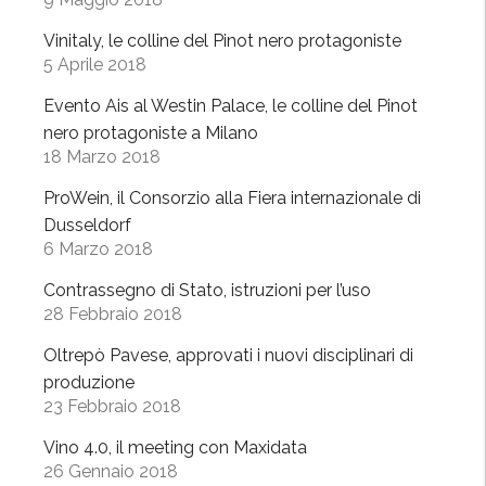
a
e
b
Vinitaly, le colline del Pinot nero protagoniste
l
i
5 Aprile 2018
l
o
e
Evento Ais al Westin Palace, le colline del Pinot
”
a
nero protagoniste a Milano
18 Marzo 2018
M
o
ProWein, il Consorzio alla Fiera internazionale di
n
Dusseldorf
s
6 Marzo 2018
u
Contrassegno di Stato, istruzioni per l’uso
p
28 Febbraio 2018
e
l
Oltrepò Pavese, approvati i nuovi disciplinari di
l
produzione
o
23 Febbraio 2018
”
Vino 4.0, il meeting con Maxidata
26 Gennaio 2018