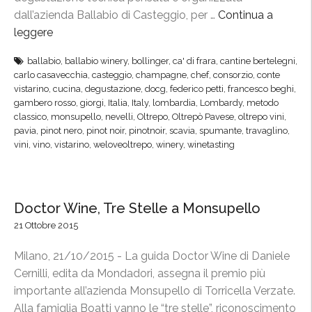
dall’azienda Ballabio di Casteggio, per …
Continua a
leggere
“
O
ballabio
,
ballabio winery
,
bollinger
,
ca' di frara
,
cantine bertelegni
,
l
carlo casavecchia
,
casteggio
,
champagne
,
chef
,
consorzio
,
conte
t
vistarino
,
cucina
,
degustazione
,
docg
,
federico petti
,
francesco beghi
,
r
gambero rosso
,
giorgi
,
Italia
,
Italy
,
lombardia
,
Lombardy
,
metodo
classico
,
monsupello
,
nevelli
,
Oltrepo
,
Oltrepò Pavese
,
oltrepo vini
,
e
pavia
,
pinot nero
,
pinot noir
,
pinotnoir
,
scavia
,
spumante
,
travaglino
,
p
vini
,
vino
,
vistarino
,
weloveoltrepo
,
winery
,
winetasting
ò
-
C
h
Doctor Wine, Tre Stelle a Monsupello
a
21 Ottobre 2015
m
Milano, 21/10/2015 - La guida Doctor Wine di Daniele
p
Cernilli, edita da Mondadori, assegna il premio più
a
importante all’azienda Monsupello di Torricella Verzate.
g
Alla famiglia Boatti vanno le “tre stelle”, riconoscimento
n