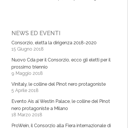
ò
-
C
h
a
NEWS ED EVENTI
m
Consorzio, eletta la dirigenza 2018-2020
p
15 Giugno 2018
a
g
Nuovo Cda per il Consorzio, ecco gli eletti per il
n
prossimo triennio
9 Maggio 2018
e
,
Vinitaly, le colline del Pinot nero protagoniste
l
5 Aprile 2018
a
Evento Ais al Westin Palace, le colline del Pinot
“
nero protagoniste a Milano
s
18 Marzo 2018
f
i
ProWein, il Consorzio alla Fiera internazionale di