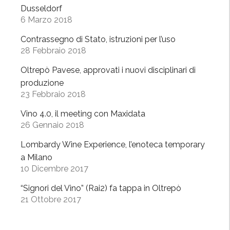
d
Dusseldorf
a
6 Marzo 2018
”
Contrassegno di Stato, istruzioni per l’uso
d
28 Febbraio 2018
a
B
Oltrepò Pavese, approvati i nuovi disciplinari di
a
produzione
23 Febbraio 2018
l
l
Vino 4.0, il meeting con Maxidata
a
26 Gennaio 2018
b
Lombardy Wine Experience, l’enoteca temporary
i
a Milano
o
10 Dicembre 2017
”
“Signori del Vino” (Rai2) fa tappa in Oltrepò
21 Ottobre 2017