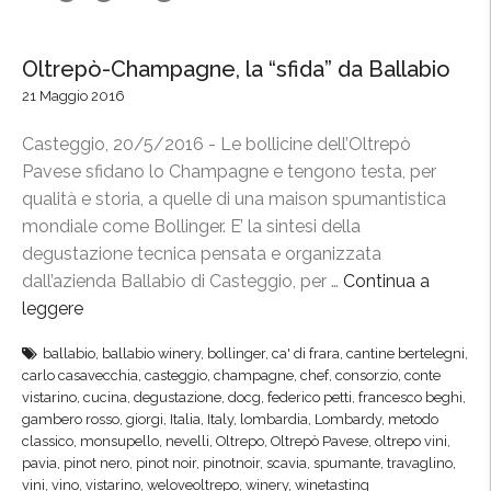
Oltrepò-Champagne, la “sfida” da Ballabio
21 Maggio 2016
Casteggio, 20/5/2016 - Le bollicine dell’Oltrepò
Pavese sfidano lo Champagne e tengono testa, per
qualità e storia, a quelle di una maison spumantistica
mondiale come Bollinger. E’ la sintesi della
degustazione tecnica pensata e organizzata
dall’azienda Ballabio di Casteggio, per …
Continua a
leggere
“
O
ballabio
,
ballabio winery
,
bollinger
,
ca' di frara
,
cantine bertelegni
,
l
carlo casavecchia
,
casteggio
,
champagne
,
chef
,
consorzio
,
conte
t
vistarino
,
cucina
,
degustazione
,
docg
,
federico petti
,
francesco beghi
,
r
gambero rosso
,
giorgi
,
Italia
,
Italy
,
lombardia
,
Lombardy
,
metodo
classico
,
monsupello
,
nevelli
,
Oltrepo
,
Oltrepò Pavese
,
oltrepo vini
,
e
pavia
,
pinot nero
,
pinot noir
,
pinotnoir
,
scavia
,
spumante
,
travaglino
,
p
vini
,
vino
,
vistarino
,
weloveoltrepo
,
winery
,
winetasting