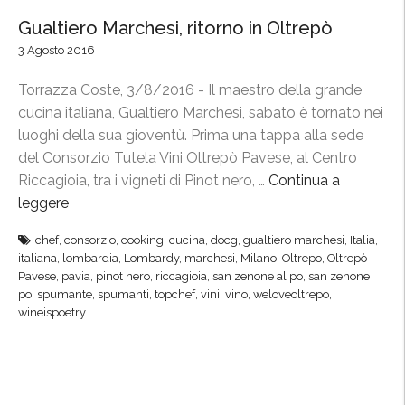
Gualtiero Marchesi, ritorno in Oltrepò
3 Agosto 2016
Torrazza Coste, 3/8/2016 - Il maestro della grande
cucina italiana, Gualtiero Marchesi, sabato è tornato nei
luoghi della sua gioventù. Prima una tappa alla sede
del Consorzio Tutela Vini Oltrepò Pavese, al Centro
Riccagioia, tra i vigneti di Pinot nero, …
Continua a
leggere
“
G
chef
,
consorzio
,
cooking
,
cucina
,
docg
,
gualtiero marchesi
,
Italia
,
u
italiana
,
lombardia
,
Lombardy
,
marchesi
,
Milano
,
Oltrepo
,
Oltrepò
a
Pavese
,
pavia
,
pinot nero
,
riccagioia
,
san zenone al po
,
san zenone
l
po
,
spumante
,
spumanti
,
topchef
,
vini
,
vino
,
weloveoltrepo
,
wineispoetry
t
i
e
r