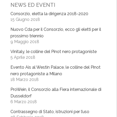
o
NEWS ED EVENTI
M
a
Consorzio, eletta la dirigenza 2018-2020
15 Giugno 2018
r
c
Nuovo Cda per il Consorzio, ecco gli eletti per il
h
prossimo triennio
e
9 Maggio 2018
s
Vinitaly, le colline del Pinot nero protagoniste
i
5 Aprile 2018
,
r
Evento Ais al Westin Palace, le colline del Pinot
i
nero protagoniste a Milano
t
18 Marzo 2018
o
ProWein, il Consorzio alla Fiera internazionale di
r
Dusseldorf
n
6 Marzo 2018
o
i
Contrassegno di Stato, istruzioni per l’uso