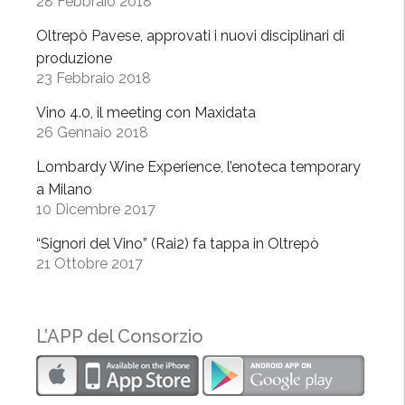
28 Febbraio 2018
n
O
Oltrepò Pavese, approvati i nuovi disciplinari di
l
produzione
t
23 Febbraio 2018
r
Vino 4.0, il meeting con Maxidata
e
26 Gennaio 2018
p
ò
Lombardy Wine Experience, l’enoteca temporary
”
a Milano
10 Dicembre 2017
“Signori del Vino” (Rai2) fa tappa in Oltrepò
21 Ottobre 2017
L’APP del Consorzio