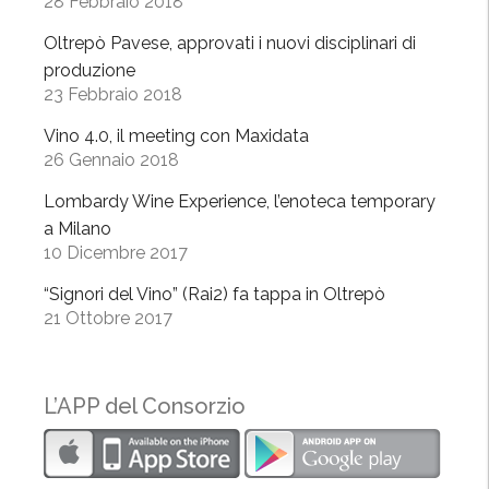
28 Febbraio 2018
n
O
Oltrepò Pavese, approvati i nuovi disciplinari di
l
produzione
t
23 Febbraio 2018
r
Vino 4.0, il meeting con Maxidata
e
26 Gennaio 2018
p
ò
Lombardy Wine Experience, l’enoteca temporary
”
a Milano
10 Dicembre 2017
“Signori del Vino” (Rai2) fa tappa in Oltrepò
21 Ottobre 2017
L’APP del Consorzio