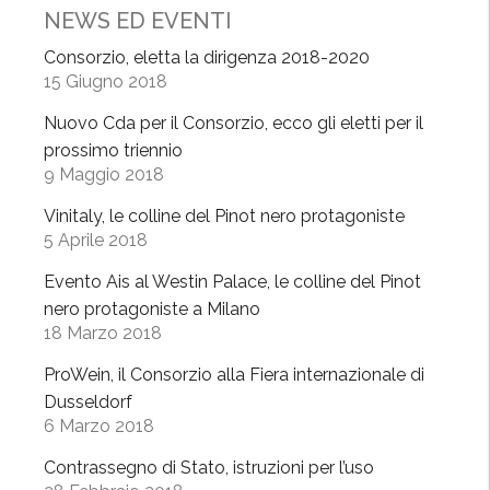
o
NEWS ED EVENTI
M
a
Consorzio, eletta la dirigenza 2018-2020
15 Giugno 2018
r
c
Nuovo Cda per il Consorzio, ecco gli eletti per il
h
prossimo triennio
e
9 Maggio 2018
s
Vinitaly, le colline del Pinot nero protagoniste
i
5 Aprile 2018
,
r
Evento Ais al Westin Palace, le colline del Pinot
i
nero protagoniste a Milano
t
18 Marzo 2018
o
ProWein, il Consorzio alla Fiera internazionale di
r
Dusseldorf
n
6 Marzo 2018
o
i
Contrassegno di Stato, istruzioni per l’uso