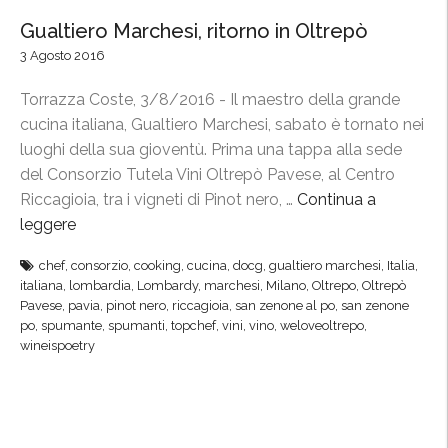
Gualtiero Marchesi, ritorno in Oltrepò
3 Agosto 2016
Torrazza Coste, 3/8/2016 - Il maestro della grande
cucina italiana, Gualtiero Marchesi, sabato è tornato nei
luoghi della sua gioventù. Prima una tappa alla sede
del Consorzio Tutela Vini Oltrepò Pavese, al Centro
Riccagioia, tra i vigneti di Pinot nero, …
Continua a
leggere
“
G
chef
,
consorzio
,
cooking
,
cucina
,
docg
,
gualtiero marchesi
,
Italia
,
u
italiana
,
lombardia
,
Lombardy
,
marchesi
,
Milano
,
Oltrepo
,
Oltrepò
a
Pavese
,
pavia
,
pinot nero
,
riccagioia
,
san zenone al po
,
san zenone
l
po
,
spumante
,
spumanti
,
topchef
,
vini
,
vino
,
weloveoltrepo
,
wineispoetry
t
i
e
r