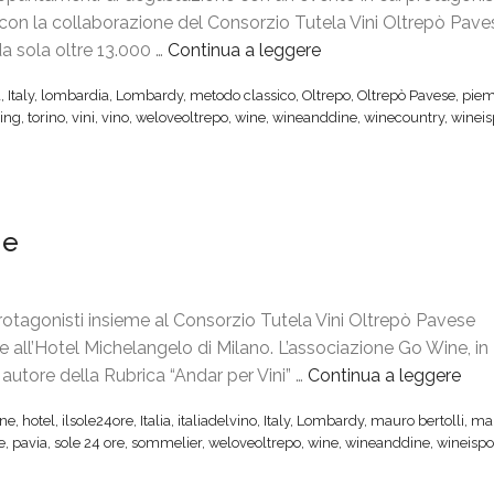
v
, con la collaborazione del Consorzio Tutela Vini Oltrepò Pave
e
a sola oltre 13.000 …
Continua a leggere
“
s
O
a
,
Italy
,
lombardia
,
Lombardy
,
metodo classico
,
Oltrepo
,
Oltrepò Pavese
,
piem
e
l
ting
,
torino
,
vini
,
vino
,
weloveoltrepo
,
wine
,
wineanddine
,
winecountry
,
wineis
i
t
n
r
p
e
a
p
ne
s
ò
s
P
e
a
rotagonisti insieme al Consorzio Tutela Vini Oltrepò Pavese
r
v
e all’Hotel Michelangelo di Milano. L’associazione Go Wine, in
e
e
utore della Rubrica “Andar per Vini” …
Continua a leggere
“
l
s
O
l
e
ne
,
hotel
,
ilsole24ore
,
Italia
,
italiadelvino
,
Italy
,
Lombardy
,
mauro bertolli
,
ma
l
a
,
e
,
pavia
,
sole 24 ore
,
sommelier
,
weloveoltrepo
,
wine
,
wineanddine
,
wineispo
t
a
a
r
R
T