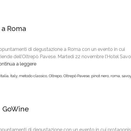
a a Roma
ppuntamenti di degustazione a Roma con un evento in cui
aziende dell’Oltrepò Pavese. Martedì 22 novembre l’Hotel Sav
ontinua a leggere
“
O
,
Italia
,
Italy
,
metodo classico
,
Oltrepo
,
Oltrepò Pavese
,
pinot nero
,
roma
,
savo
l
t
r
e
on GoWine
p
ò
P
a
ppuntamenti di degustazione con un evento in cui protagonis