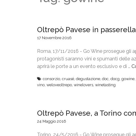
Oltrepò Pavese in passerell
17 Novembre 2016
Roma, 17/11/2016 - Go Wine prosegue gli a
protagonisti saranno vini e spumanti delle 
aprirà le porte a un evento esclusivo e di …
C
consorzio
,
cruasé
,
degustazione
,
doc
,
docg
,
gowine
vino
,
weloveoltrepo
,
winelovers
,
winetasting
Oltrepò Pavese, a Torino c
24 Maggio 2016
Torino, 24/5/2016 - Go Wine prosegue gli a