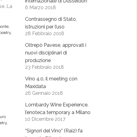
internazionale di Dusseldorf
se. La
6 Marzo 2018
Contrassegno di Stato,
istruzioni per l’uso
onte
,
poetry
,
28 Febbraio 2018
Oltrepò Pavese, approvati i
nuovi disciplinari di
produzione
23 Febbraio 2018
Vino 4.0, il meeting con
Maxidata
26 Gennaio 2018
Lombardy Wine Experience,
l’enoteca temporary a Milano
uro
10 Dicembre 2017
etry
,
“Signori del Vino” (Rai2) fa