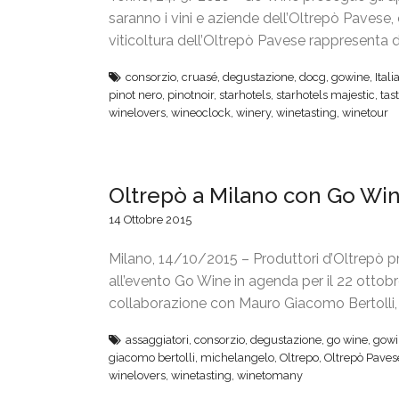
saranno i vini e aziende dell’Oltrepò Pavese
viticoltura dell’Oltrepò Pavese rappresenta d
consorzio
,
cruasé
,
degustazione
,
docg
,
gowine
,
Itali
pinot nero
,
pinotnoir
,
starhotels
,
starhotels majestic
,
tas
winelovers
,
wineoclock
,
winery
,
winetasting
,
winetour
Oltrepò a Milano con Go Wi
14 Ottobre 2015
Milano, 14/10/2015 – Produttori d’Oltrepò p
all’evento Go Wine in agenda per il 22 ottobr
collaborazione con Mauro Giacomo Bertolli, a
assaggiatori
,
consorzio
,
degustazione
,
go wine
,
gowi
giacomo bertolli
,
michelangelo
,
Oltrepo
,
Oltrepò Paves
winelovers
,
winetasting
,
winetomany