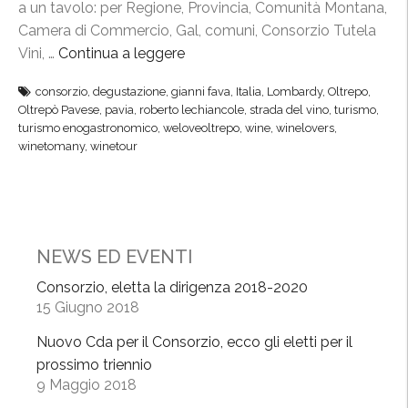
t
a un tavolo: per Regione, Provincia, Comunità Montana,
a
r
Camera di Commercio, Gal, comuni, Consorzio Tutela
t
e
Vini, …
Continua a leggere
“
u
p
S
r
consorzio
,
degustazione
,
gianni fava
,
Italia
,
Lombardy
,
Oltrepo
,
ò
t
i
Oltrepò Pavese
,
pavia
,
roberto lechiancole
,
strada del vino
,
turismo
,
d
r
s
turismo enogastronomico
,
weloveoltrepo
,
wine
,
winelovers
,
e
a
winetomany
,
winetour
m
l
d
o
b
a
”
e
d
l
e
l
NEWS ED EVENTI
l
o
V
Consorzio, eletta la dirigenza 2018-2020
e
i
15 Giugno 2018
d
n
Nuovo Cda per il Consorzio, ecco gli eletti per il
e
o
prossimo triennio
l
,
9 Maggio 2018
b
u