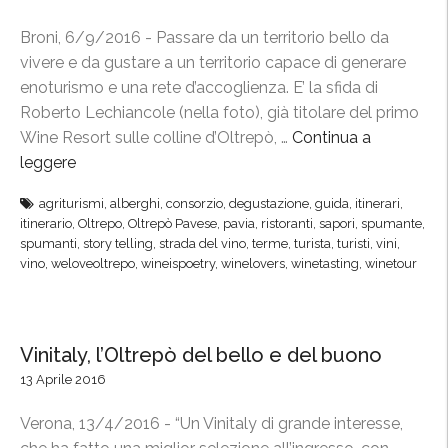
Broni, 6/9/2016 - Passare da un territorio bello da
vivere e da gustare a un territorio capace di generare
enoturismo e una rete d’accoglienza. E’ la sfida di
Roberto Lechiancole (nella foto), già titolare del primo
Wine Resort sulle colline d’Oltrepò, …
Continua a
leggere
“
“
agriturismi
,
alberghi
,
consorzio
,
degustazione
,
guida
,
itinerari
,
G
itinerario
,
Oltrepo
,
Oltrepò Pavese
,
pavia
,
ristoranti
,
sapori
,
spumante
,
u
spumanti
,
story telling
,
strada del vino
,
terme
,
turista
,
turisti
,
vini
,
i
vino
,
weloveoltrepo
,
wineispoetry
,
winelovers
,
winetasting
,
winetour
d
a
n
Vinitaly, l’Oltrepò del bello e del buono
d
13 Aprile 2016
o
c
Verona, 13/4/2016 - “Un Vinitaly di grande interesse,
o