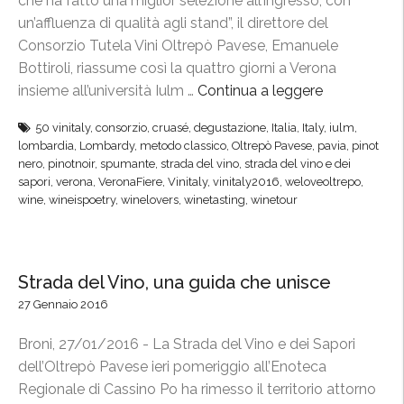
che ha fatto una miglior selezione all’ingresso, con
n
un’affluenza di qualità agli stand”, il direttore del
G
Consorzio Tutela Vini Oltrepò Pavese, Emanuele
u
Bottiroli, riassume così la quattro giorni a Verona
s
insieme all’università Iulm …
Continua a leggere
“
t
V
o
50 vinitaly
,
consorzio
,
cruasé
,
degustazione
,
Italia
,
Italy
,
iulm
,
i
lombardia
,
Lombardy
,
metodo classico
,
Oltrepò Pavese
,
pavia
,
pinot
”
n
nero
,
pinotnoir
,
spumante
,
strada del vino
,
strada del vino e dei
,
i
sapori
,
verona
,
VeronaFiere
,
Vinitaly
,
vinitaly2016
,
weloveoltrepo
,
l
wine
,
wineispoetry
,
winelovers
,
winetasting
,
winetour
t
’
a
O
l
l
y
Strada del Vino, una guida che unisce
t
,
r
27 Gennaio 2016
l
e
’
Broni, 27/01/2016 - La Strada del Vino e dei Sapori
p
O
dell’Oltrepò Pavese ieri pomeriggio all’Enoteca
ò
l
Regionale di Cassino Po ha rimesso il territorio attorno
f