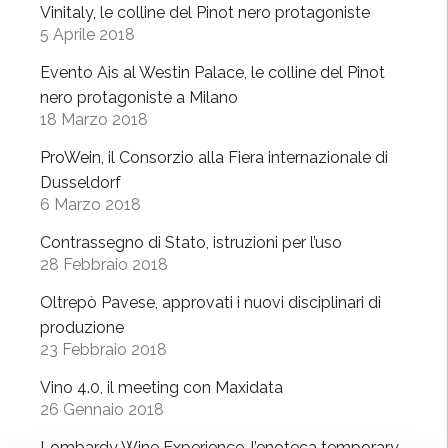
u
n
Vinitaly, le colline del Pinot nero protagoniste
o
5 Aprile 2018
a
n
g
Evento Ais al Westin Palace, le colline del Pinot
o
u
nero protagoniste a Milano
”
i
18 Marzo 2018
d
ProWein, il Consorzio alla Fiera internazionale di
a
Dusseldorf
c
6 Marzo 2018
h
e
Contrassegno di Stato, istruzioni per l’uso
u
28 Febbraio 2018
n
Oltrepò Pavese, approvati i nuovi disciplinari di
i
produzione
s
23 Febbraio 2018
c
e
Vino 4.0, il meeting con Maxidata
26 Gennaio 2018
”
Lombardy Wine Experience, l’enoteca temporary