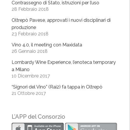
Contrassegno di Stato, istruzioni per l’uso
r
28 Febbraio 2018
d
a
Oltrepò Pavese, approvati i nuovi disciplinari di
a
produzione
l
23 Febbraio 2018
f
Vino 4.0, il meeting con Maxidata
u
26 Gennaio 2018
t
u
Lombardy Wine Experience, l’enoteca temporary
r
a Milano
10 Dicembre 2017
o
”
“Signori del Vino” (Rai2) fa tappa in Oltrepò
21 Ottobre 2017
L’APP del Consorzio