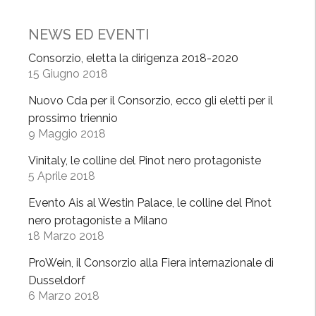
a
l
NEWS ED EVENTI
y
Consorzio, eletta la dirigenza 2018-2020
,
15 Giugno 2018
i
l
Nuovo Cda per il Consorzio, ecco gli eletti per il
C
prossimo triennio
o
9 Maggio 2018
n
Vinitaly, le colline del Pinot nero protagoniste
s
5 Aprile 2018
o
r
Evento Ais al Westin Palace, le colline del Pinot
z
nero protagoniste a Milano
18 Marzo 2018
i
o
ProWein, il Consorzio alla Fiera internazionale di
g
Dusseldorf
u
6 Marzo 2018
a