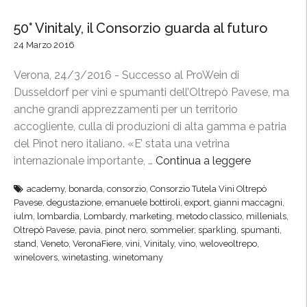
50° Vinitaly, il Consorzio guarda al futuro
24 Marzo 2016
Verona, 24/3/2016 - Successo al ProWein di
Dusseldorf per vini e spumanti dell’Oltrepò Pavese, ma
anche grandi apprezzamenti per un territorio
accogliente, culla di produzioni di alta gamma e patria
del Pinot nero italiano. «E’ stata una vetrina
internazionale importante, …
Continua a leggere
“
5
academy
,
bonarda
,
consorzio
,
Consorzio Tutela Vini Oltrepò
0
Pavese
,
degustazione
,
emanuele bottiroli
,
export
,
gianni maccagni
,
°
iulm
,
lombardia
,
Lombardy
,
marketing
,
metodo classico
,
millenials
,
V
Oltrepò Pavese
,
pavia
,
pinot nero
,
sommelier
,
sparkling
,
spumanti
,
stand
,
Veneto
,
VeronaFiere
,
vini
,
Vinitaly
,
vino
,
weloveoltrepo
,
i
winelovers
,
winetasting
,
winetomany
n
i
t