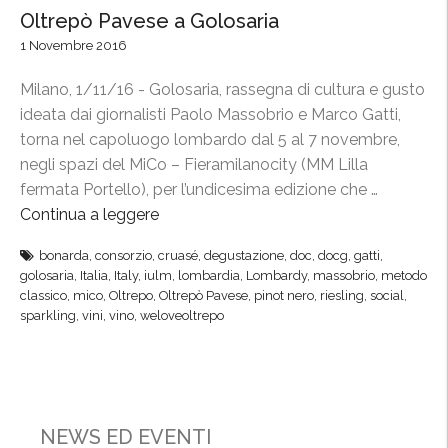
Oltrepò Pavese a Golosaria
1 Novembre 2016
Milano, 1/11/16 - Golosaria, rassegna di cultura e gusto
ideata dai giornalisti Paolo Massobrio e Marco Gatti,
torna nel capoluogo lombardo dal 5 al 7 novembre,
negli spazi del MiCo – Fieramilanocity (MM Lilla
fermata Portello), per l’undicesima edizione che …
Continua a leggere
“
O
bonarda
,
consorzio
,
cruasé
,
degustazione
,
doc
,
docg
,
gatti
,
l
golosaria
,
Italia
,
Italy
,
iulm
,
lombardia
,
Lombardy
,
massobrio
,
metodo
t
classico
,
mico
,
Oltrepo
,
Oltrepò Pavese
,
pinot nero
,
riesling
,
social
,
r
sparkling
,
vini
,
vino
,
weloveoltrepo
e
p
ò
P
NEWS ED EVENTI
a