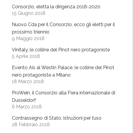
v
Consorzio, eletta la dirigenza 2018-2020
e
15 Giugno 2018
s
Nuovo Cda per il Consorzio, ecco gli eletti per il
e
prossimo triennio
a
9 Maggio 2018
G
o
Vinitaly, le colline del Pinot nero protagoniste
5 Aprile 2018
l
o
Evento Ais al Westin Palace, le colline del Pinot
s
nero protagoniste a Milano
a
18 Marzo 2018
r
ProWein, il Consorzio alla Fiera internazionale di
i
Dusseldorf
a
6 Marzo 2018
”
Contrassegno di Stato, istruzioni per l’uso
28 Febbraio 2018