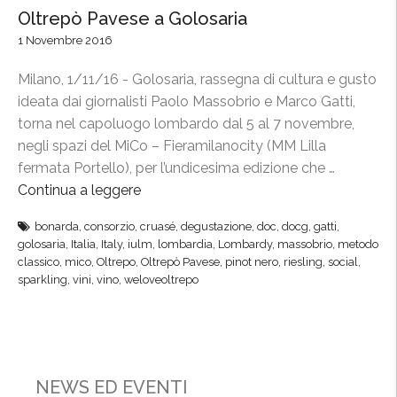
Oltrepò Pavese a Golosaria
1 Novembre 2016
Milano, 1/11/16 - Golosaria, rassegna di cultura e gusto
ideata dai giornalisti Paolo Massobrio e Marco Gatti,
torna nel capoluogo lombardo dal 5 al 7 novembre,
negli spazi del MiCo – Fieramilanocity (MM Lilla
fermata Portello), per l’undicesima edizione che …
Continua a leggere
“
O
bonarda
,
consorzio
,
cruasé
,
degustazione
,
doc
,
docg
,
gatti
,
l
golosaria
,
Italia
,
Italy
,
iulm
,
lombardia
,
Lombardy
,
massobrio
,
metodo
t
classico
,
mico
,
Oltrepo
,
Oltrepò Pavese
,
pinot nero
,
riesling
,
social
,
r
sparkling
,
vini
,
vino
,
weloveoltrepo
e
p
ò
P
NEWS ED EVENTI
a