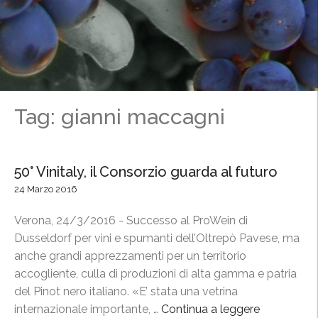
Tag: gianni maccagni
50° Vinitaly, il Consorzio guarda al futuro
24 Marzo 2016
Verona, 24/3/2016 - Successo al ProWein di
Dusseldorf per vini e spumanti dell’Oltrepò Pavese, ma
anche grandi apprezzamenti per un territorio
accogliente, culla di produzioni di alta gamma e patria
del Pinot nero italiano. «E’ stata una vetrina
internazionale importante, …
Continua a leggere
“