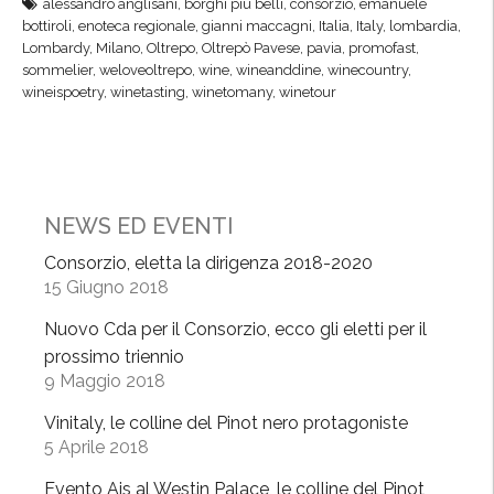
alessandro anglisani
,
borghi più belli
,
consorzio
,
emanuele
e
o
bottiroli
,
enoteca regionale
,
gianni maccagni
,
Italia
,
Italy
,
lombardia
,
c
r
Lombardy
,
Milano
,
Oltrepo
,
Oltrepò Pavese
,
pavia
,
promofast
,
o
z
sommelier
,
weloveoltrepo
,
wine
,
wineanddine
,
winecountry
,
wineispoetry
,
winetasting
,
winetomany
,
winetour
l
i
l
o
i
g
n
u
e
a
NEWS ED EVENTI
d
r
e
Consorzio, eletta la dirigenza 2018-2020
d
15 Giugno 2018
l
a
P
a
Nuovo Cda per il Consorzio, ecco gli eletti per il
i
l
prossimo triennio
n
f
9 Maggio 2018
o
u
Vinitaly, le colline del Pinot nero protagoniste
t
t
5 Aprile 2018
n
u
e
r
Evento Ais al Westin Palace, le colline del Pinot