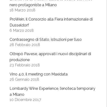
r
o
nero protagoniste a Milano
o
”
18 Marzo 2018
s
ProWein, il Consorzio alla Fiera internazionale di
o
Dusseldorf
n
6 Marzo 2018
o
m
Contrassegno di Stato, istruzioni per l’uso
28 Febbraio 2018
e
t
Oltrepò Pavese, approvati i nuovi disciplinari di
a
produzione
t
23 Febbraio 2018
u
Vino 4.0, il meeting con Maxidata
r
26 Gennaio 2018
i
s
Lombardy Wine Experience, l’enoteca temporary
t
a Milano
i
10 Dicembre 2017
c