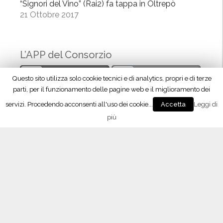
“Signori del Vino” (Rai2) fa tappa in Oltrepò
a
21 Ottobre 2017
”
L’APP del Consorzio
Questo sito utilizza solo cookie tecnici e di analytics, propri e di terze
parti, per il funzionamento delle pagine web e il miglioramento dei
servizi. Procedendo acconsenti all'uso dei cookie...
Leggi di
Accetta
più
Seguici su Facebook!