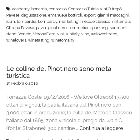
5
academy
,
bonarda
,
consorzio
,
Consorzio Tutela Vini Oltrepò
0
Pavese
,
degustazione
,
emanuele bottiroli
,
export
,
gianni maccagni
,
°
iulm
,
lombardia
,
Lombardy
,
marketing
,
metodo classico
,
millenials
,
V
Oltrepò Pavese
,
pavia
,
pinot nero
,
sommelier
,
sparkling
,
spumanti
,
stand
,
Veneto
,
VeronaFiere
,
vini
,
Vinitaly
,
vino
,
weloveoltrepo
,
i
winelovers
,
winetasting
,
winetomany
n
i
t
a
Le colline del Pinot nero sono meta
l
turistica
y
19 Febbraio 2016
,
Torrazza Coste, 19/2/2016 - We love Oltrepò! 13.500
i
ettari di vigneti; la patria italiana del Pinot nero con
l
3.000 ettari in produzione; la culla del Metodo Classico
C
italiano dal 1865; zona vinicola di pregio dal 40 a.C.
o
(fonte: Strabone); 300 cantine …
Continua a leggere
“
n
L
s