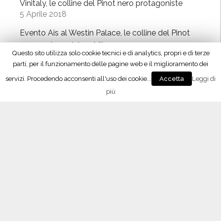
Vinitaly, le colline del Pinot nero protagoniste
5 Aprile 2018
Evento Ais al Westin Palace, le colline del Pinot
nero protagoniste a Milano
Questo sito utilizza solo cookie tecnici e di analytics, propri e di terze
18 Marzo 2018
parti, per il funzionamento delle pagine web e il miglioramento dei
ProWein, il Consorzio alla Fiera internazionale di
servizi. Procedendo acconsenti all'uso dei cookie...
Leggi di
Accetta
Dusseldorf
più
6 Marzo 2018
Contrassegno di Stato, istruzioni per l’uso
28 Febbraio 2018
Oltrepò Pavese, approvati i nuovi disciplinari di
produzione
23 Febbraio 2018
Vino 4.0, il meeting con Maxidata
26 Gennaio 2018
Lombardy Wine Experience, l’enoteca temporary