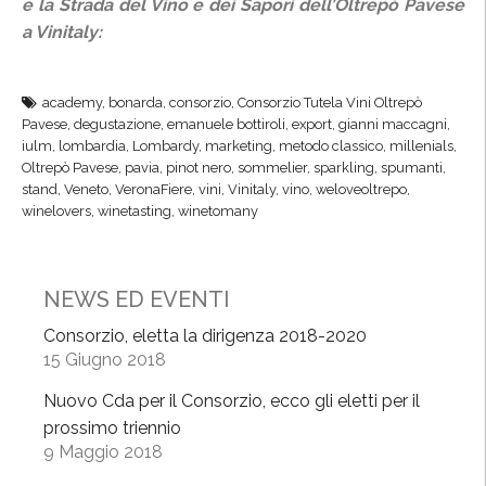
e la Strada del Vino e dei Sapori dell’Oltrepò Pavese
a Vinitaly:
academy
,
bonarda
,
consorzio
,
Consorzio Tutela Vini Oltrepò
Pavese
,
degustazione
,
emanuele bottiroli
,
export
,
gianni maccagni
,
iulm
,
lombardia
,
Lombardy
,
marketing
,
metodo classico
,
millenials
,
Oltrepò Pavese
,
pavia
,
pinot nero
,
sommelier
,
sparkling
,
spumanti
,
stand
,
Veneto
,
VeronaFiere
,
vini
,
Vinitaly
,
vino
,
weloveoltrepo
,
winelovers
,
winetasting
,
winetomany
NEWS ED EVENTI
Consorzio, eletta la dirigenza 2018-2020
15 Giugno 2018
Nuovo Cda per il Consorzio, ecco gli eletti per il
prossimo triennio
9 Maggio 2018