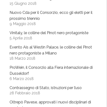
v
15 Giugno 2018
e
Nuovo Cda per il Consorzio, ecco gli eletti per il
s
prossimo triennio
e
9 Maggio 2018
i
n
Vinitaly, le colline del Pinot nero protagoniste
p
5 Aprile 2018
a
Evento Ais al Westin Palace, le colline del Pinot
s
nero protagoniste a Milano
s
18 Marzo 2018
e
r
ProWein, il Consorzio alla Fiera internazionale di
e
Dusseldorf
6 Marzo 2018
l
l
Contrassegno di Stato, istruzioni per l’uso
a
28 Febbraio 2018
a
Oltrepò Pavese, approvati i nuovi disciplinari di
R