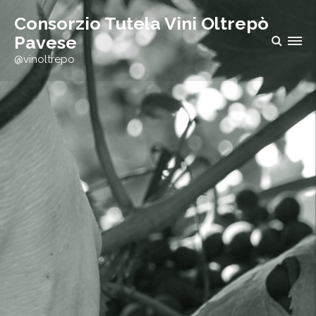
h
Consorzio Tutela Vini Oltrepò
f
Pavese
o
@vinoltrepo
r
: