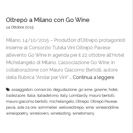
p
4
ò
-
,
Oltrepò a Milano con Go Wine
1
G
14 Ottobre 2015
5
o
m
W
Milano, 14/10/2015 – Produttori d’Oltrepò protagonisti
a
i
insieme al Consorzio Tutela Vini Oltrepò Pavese
g
n
all’evento Go Wine in agenda per il 22 ottobre all’Hotel
g
e
Michelangelo di Milano. L’associazione Go Wine, in
i
I
collaborazione con Mauro Giacomo Bertolli, autore
o
t
della Rubrica “Andar per Vini” …
Continua a leggere
“
”
a
O
assaggiatori
,
consorzio
,
degustazione
,
go wine
,
gowine
,
hotel
,
l
l
ilsole24ore
,
Italia
,
italiadelvino
,
Italy
,
Lombardy
,
mauro bertolli
,
i
t
mauro giacomo bertolli
,
michelangelo
,
Oltrepo
,
Oltrepò Pavese
,
a
r
pavia
,
sole 24 ore
,
sommelier
,
weloveoltrepo
,
wine
,
wineanddine
,
n
wineispoetry
,
winelovers
,
winetasting
,
winetomany
e
T
p
o
ò