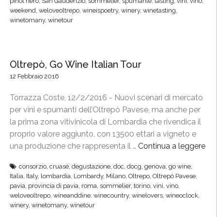
pinot nero
,
San Gaudenzio
,
sommelier
,
spumante
,
tasting
,
vini
,
vino
,
o
l
weekend
,
weloveoltrepo
,
wineispoetry
,
winery
,
winetasting
,
t
winetomany
,
winetour
i
t
c
o
i
b
n
Oltrepò, Go Wine Italian Tour
r
e
12 Febbraio 2016
e
i
a
n
Torrazza Coste, 12/2/2016 - Nuovi scenari di mercato
M
C
per vini e spumanti dell’Oltrepò Pavese, ma anche per
i
a
la prima zona vitivinicola di Lombardia che rivendica il
l
s
proprio valore aggiunto, con 13500 ettari a vigneto e
a
t
una produzione che rappresenta il …
Continua a leggere
“
n
e
O
o
consorzio
,
cruasé
,
degustazione
,
doc
,
docg
,
genova
,
go wine
,
l
l
”
Italia
,
Italy
,
lombardia
,
Lombardy
,
Milano
,
Oltrepo
,
Oltrepò Pavese
,
l
t
pavia
,
provincia di pavia
,
roma
,
sommelier
,
torino
,
vini
,
vino
,
o
r
weloveoltrepo
,
wineanddine
,
winecountry
,
winelovers
,
wineoclock
,
,
winery
,
winetomany
,
winetour
e
1