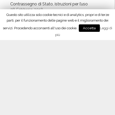
Contrassegno di Stato, istruzioni per l’uso
28 Febbraio 2018
Questo sito utilizza solo cookie tecnici e di analytics, propri e di terze
Oltrepò Pavese, approvati i nuovi disciplinari di
parti, per il funzionamento delle pagine web e il miglioramento dei
produzione
servizi. Procedendo acconsenti all'uso dei cookie...
Leggi di
Accetta
23 Febbraio 2018
più
Vino 4.0, il meeting con Maxidata
26 Gennaio 2018
Lombardy Wine Experience, l’enoteca temporary
a Milano
10 Dicembre 2017
“Signori del Vino” (Rai2) fa tappa in Oltrepò
21 Ottobre 2017
L’APP del Consorzio