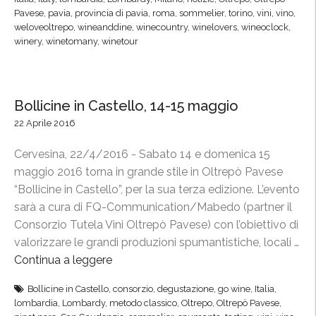
W
Pavese
,
pavia
,
provincia di pavia
,
roma
,
sommelier
,
torino
,
vini
,
vino
,
i
weloveoltrepo
,
wineanddine
,
winecountry
,
winelovers
,
wineoclock
,
winery
,
winetomany
,
winetour
n
e
I
t
Bollicine in Castello, 14-15 maggio
a
22 Aprile 2016
l
i
Cervesina, 22/4/2016 - Sabato 14 e domenica 15
a
maggio 2016 torna in grande stile in Oltrepò Pavese
n
“Bollicine in Castello”, per la sua terza edizione. L’evento
T
sarà a cura di FQ-Communication/Mabedo (partner il
o
Consorzio Tutela Vini Oltrepò Pavese) con l’obiettivo di
u
valorizzare le grandi produzioni spumantistiche, locali …
r
Continua a leggere
“
,
B
Bollicine in Castello
,
consorzio
,
degustazione
,
go wine
,
Italia
,
2
o
lombardia
,
Lombardy
,
metodo classico
,
Oltrepo
,
Oltrepò Pavese
,
0
l