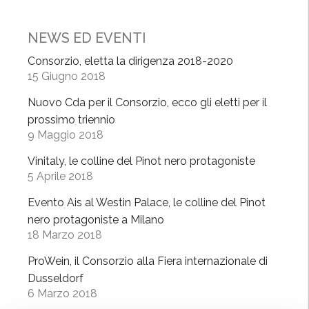
u
a
r
M
NEWS ED EVENTI
”
i
l
Consorzio, eletta la dirigenza 2018-2020
15 Giugno 2018
a
n
Nuovo Cda per il Consorzio, ecco gli eletti per il
o
prossimo triennio
c
9 Maggio 2018
o
Vinitaly, le colline del Pinot nero protagoniste
n
5 Aprile 2018
G
o
Evento Ais al Westin Palace, le colline del Pinot
W
nero protagoniste a Milano
i
18 Marzo 2018
n
ProWein, il Consorzio alla Fiera internazionale di
e
Dusseldorf
”
6 Marzo 2018