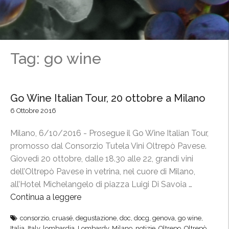
Tag: go wine
Go Wine Italian Tour, 20 ottobre a Milano
6 Ottobre 2016
Milano, 6/10/2016 - Prosegue il Go Wine Italian Tour,
promosso dal Consorzio Tutela Vini Oltrepò Pavese.
Giovedì 20 ottobre, dalle 18.30 alle 22, grandi vini
dell’Oltrepò Pavese in vetrina, nel cuore di Milano,
all’Hotel Michelangelo di piazza Luigi Di Savoia …
Continua a leggere
“
G
consorzio
,
cruasé
,
degustazione
,
doc
,
docg
,
genova
,
go wine
,
o
Italia
,
Italy
,
lombardia
,
Lombardy
,
Milano
,
notizie
,
Oltrepo
,
Oltrepò