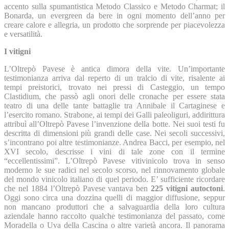
accento sulla spumantistica Metodo Classico e Metodo Charmat; il
Bonarda, un evergreen da bere in ogni momento dell’anno per
creare calore e allegria, un prodotto che sorprende per piacevolezza
e versatilità.
I vitigni
L’Oltrepò Pavese è antica dimora della vite. Un’importante
testimonianza arriva dal reperto di un tralcio di vite, risalente ai
tempi preistorici, trovato nei pressi di Casteggio, un tempo
Clastidium, che passò agli onori delle cronache per essere stata
teatro di una delle tante battaglie tra Annibale il Cartaginese e
l’esercito romano. Strabone, ai tempi dei Galli paleoliguri, addirittura
attribuì all’Oltrepò Pavese l’invenzione della botte. Nei suoi testi fu
descritta di dimensioni più grandi delle case. Nei secoli successivi,
s’incontrano poi altre testimonianze. Andrea Bacci, per esempio, nel
XVI secolo, descrisse i vini di tale zone con il termine
“eccellentissimi”. L’Oltrepò Pavese vitivinicolo trova in senso
moderno le sue radici nel secolo scorso, nel rinnovamento globale
del mondo vinicolo italiano di quel periodo. E’ sufficiente ricordare
che nel 1884 l’Oltrepò Pavese vantava ben
225 vitigni autoctoni
.
Oggi sono circa una dozzina quelli di maggior diffusione, seppur
non mancano produttori che a salvaguardia della loro cultura
aziendale hanno raccolto qualche testimonianza del passato, come
Moradella o Uva della Cascina o altre varietà ancora. Il panorama