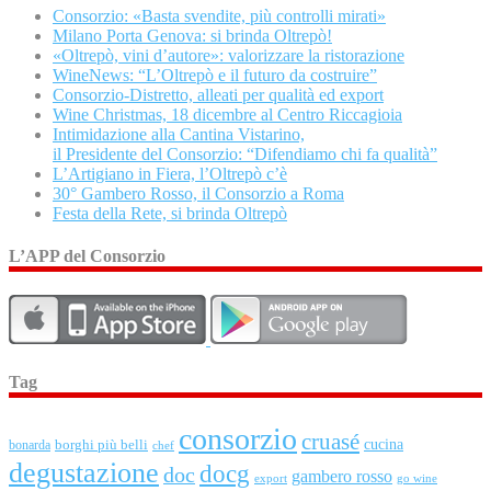
Consorzio: «Basta svendite, più controlli mirati»
Milano Porta Genova: si brinda Oltrepò!
«Oltrepò, vini d’autore»: valorizzare la ristorazione
WineNews: “L’Oltrepò e il futuro da costruire”
Consorzio-Distretto, alleati per qualità ed export
Wine Christmas, 18 dicembre al Centro Riccagioia
Intimidazione alla Cantina Vistarino,
il Presidente del Consorzio: “Difendiamo chi fa qualità”
L’Artigiano in Fiera, l’Oltrepò c’è
30° Gambero Rosso, il Consorzio a Roma
Festa della Rete, si brinda Oltrepò
L’APP del Consorzio
Tag
consorzio
cruasé
cucina
borghi più belli
bonarda
chef
degustazione
docg
doc
gambero rosso
export
go wine