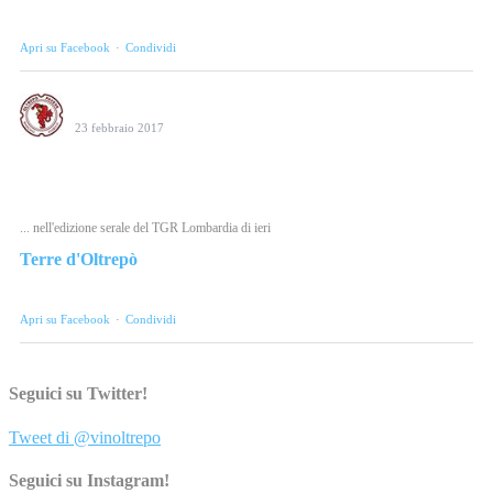
Photo
Apri su Facebook
·
Condividi
Consorzio Tutela Vini Oltrepò Pavese
23 febbraio 2017
Il salvataggio di La Versa ieri sera al Tgr Lombardia.
#weloveoltrepo
... nell'edizione serale del TGR Lombardia di ieri
Terre d'Oltrepò
Video
Apri su Facebook
·
Condividi
Consorzio Tutela Vini Oltrepò Pavese
Seguici su Twitter!
23 febbraio 2017
Tweet di @vinoltrepo
Oggi a Milano, dalle 18 alle 22, speciale degustazione dedicata ai
Tre Bicchieri 2017 Gambero Rosso. Oltrepò Pavese
Seguici su Instagram!
protagonista. #weloveoltrepo