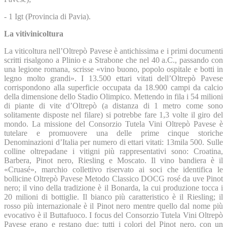
- 1 Igt (Provincia di Pavia).
La vitivinicoltura
La viticoltura nell’Oltrepò Pavese è antichissima e i primi documenti
scritti risalgono a Plinio e a Strabone che nel 40 a.C., passando con
una legione romana, scrisse «vino buono, popolo ospitale e botti in
legno molto grandi». I 13.500 ettari vitati dell’Oltrepò Pavese
corrispondono alla superficie occupata da 18.900 campi da calcio
della dimensione dello Stadio Olimpico. Mettendo in fila i 54 milioni
di piante di vite d’Oltrepò (a distanza di 1 metro come sono
solitamente disposte nel filare) si potrebbe fare 1,3 volte il giro del
mondo. La missione del Consorzio Tutela Vini Oltrepò Pavese è
tutelare e promuovere una delle prime cinque storiche
Denominazioni d’Italia per numero di ettari vitati: 13mila 500. Sulle
colline oltrepadane i vitigni più rappresentativi sono: Croatina,
Barbera, Pinot nero, Riesling e Moscato. Il vino bandiera è il
«Cruasé», marchio collettivo riservato ai soci che identifica le
bollicine Oltrepò Pavese Metodo Classico DOCG rosé da uve Pinot
nero; il vino della tradizione è il Bonarda, la cui produzione tocca i
20 milioni di bottiglie. Il bianco più caratteristico è il Riesling; il
rosso più internazionale è il Pinot nero mentre quello dal nome più
evocativo è il Buttafuoco. I focus del Consorzio Tutela Vini Oltrepò
Pavese erano e restano due: tutti i colori del Pinot nero, con un