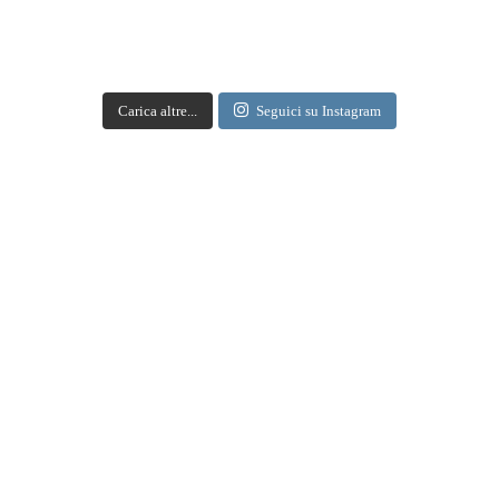
Tre Bicchieri 2017 in degustazione a Milano. Alla IULM
un pomeriggio con i migliori vini d'Italia - Gambero
Rosso
Carica altre...
Seguici su Instagram
gamberorosso.it
A Milano la degustazione dei Tre Bicchieri 2017 alla Iulm. Ecco come partecipare
Apri su Facebook
·
Condividi