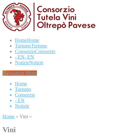
Home
Home
Turismo
Turismo
Consorzio
Consorzio
- EN
- EN
Notizie
Notizie
Navigation Menu
Home
Turismo
Consorzio
- EN
Notizie
Home
»
Vini
»
Vini