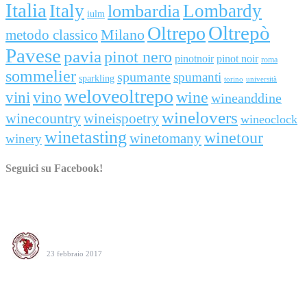
Italia
Italy
Lombardy
lombardia
iulm
Oltrepò
Oltrepo
metodo classico
Milano
Pavese
pavia
pinot nero
pinotnoir
pinot noir
roma
sommelier
spumante
spumanti
sparkling
torino
università
weloveoltrepo
wine
vini
vino
wineanddine
winelovers
winecountry
wineispoetry
wineoclock
winetasting
winetour
winetomany
winery
Seguici su Facebook!
Consorzio Tutela Vini Oltrepò Pavese
23 febbraio 2017
Oltrepò Pavese protagonista alla serata Tre Bicchieri 2017 a
Milano. Qualità, identità e passione in passerella. #weloveoltrepo