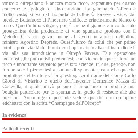
vinicolo oltrepadano è ancora molto ricco, soprattutto per quanto
concerne le tipologie di vino prodotte. La gamma dell’offerta è
molto vasta, si va dal Bonarda dell’Oltrepò Pavese vivace, dal
pregiato Buttafuoco al Pinot nero vinificato principalmente bianco o
rosso. Quest’ultimo vitigno, poi, è anche il grande e incontrastato
protagonista della produzione di vino spumante prodotto con il
Metodo Classico, grazie anche al lavoro intrapreso dell’allora
ministro Agostino Depretis. Quest’ultimo fu colui che per primo
intuì la potenzialità del Pinot nero impiantato in alta collina e diede il
via alla sua introduzione in Oltrepò Pavese. Tale operazione
incuriosì gli spumantisti piemontesi, che videro in questa terra un
ricco e importante serbatoio per le loro aziende. In quel periodo, non
furono solo i piemontesi a parlare di spumante, ma anche qualche
produttore del territorio. Tra questi spicca il nome del Conte Carlo
Giorgi di Vistarino e quello dell’ingegner Domenico Mazza di
Codevilla, il quale arrivò persino a progettare e a produrre una
bottiglia particolare per lo spumante, in grado di resistere alle alte
pressioni. Ancor oggi è possibile vedere qualche raro esemplare
etichettato con la scritta “Champagne dell’Oltrepò”.
In evidenza
Articoli recenti