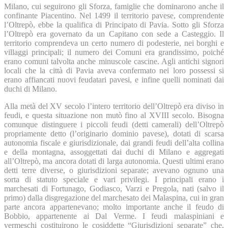
Milano, cui seguirono gli Sforza, famiglie che dominarono anche il
confinante Piacentino. Nel 1499 il territorio pavese, comprendente
l’Oltrepò, ebbe la qualifica di Principato di Pavia. Sotto gli Sforza
l’Oltrepò era governato da un Capitano con sede a Casteggio. Il
territorio comprendeva un certo numero di podesterie, nei borghi e
villaggi principali; il numero dei Comuni era grandissimo, poiché
erano comuni talvolta anche minuscole cascine. Agli antichi signori
locali che la città di Pavia aveva confermato nei loro possessi si
erano affiancati nuovi feudatari pavesi, e infine quelli nominati dai
duchi di Milano.
Alla metà del XV secolo l’intero territorio dell’Oltrepò era diviso in
feudi, e questa situazione non mutò fino al XVIII secolo. Bisogna
comunque distinguere i piccoli feudi (detti camerali) dell’Oltrepò
propriamente detto (l’originario dominio pavese), dotati di scarsa
autonomia fiscale e giurisdizionale, dai grandi feudi dell’alta collina
e della montagna, assoggettati dai duchi di Milano e aggregati
all’Oltrepò, ma ancora dotati di larga autonomia. Questi ultimi erano
detti terre diverse, o giurisdizioni separate; avevano ognuno una
sorta di statuto speciale e vari privilegi. I principali erano i
marchesati di Fortunago, Godiasco, Varzi e Pregola, nati (salvo il
primo) dalla disgregazione del marchesato dei Malaspina, cui in gran
parte ancora appartenevano; molto importante anche il feudo di
Bobbio, appartenente ai Dal Verme. I feudi malaspiniani e
vermeschi costituirono le cosiddette “Giurisdizioni separate” che,