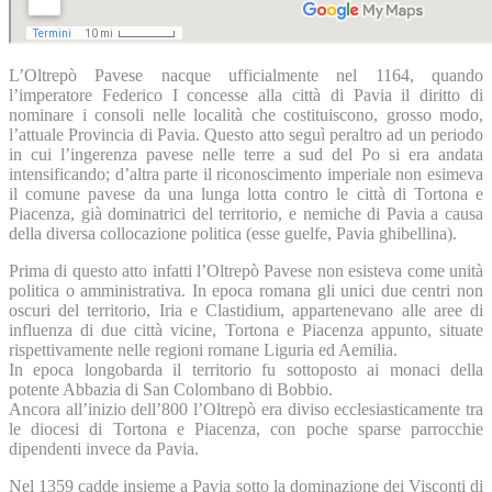
L’Oltrepò Pavese nacque ufficialmente nel 1164, quando
l’imperatore Federico I concesse alla città di Pavia il diritto di
nominare i consoli nelle località che costituiscono, grosso modo,
l’attuale Provincia di Pavia. Questo atto seguì peraltro ad un periodo
in cui l’ingerenza pavese nelle terre a sud del Po si era andata
intensificando; d’altra parte il riconoscimento imperiale non esimeva
il comune pavese da una lunga lotta contro le città di Tortona e
Piacenza, già dominatrici del territorio, e nemiche di Pavia a causa
della diversa collocazione politica (esse guelfe, Pavia ghibellina).
Prima di questo atto infatti l’Oltrepò Pavese non esisteva come unità
politica o amministrativa. In epoca romana gli unici due centri non
oscuri del territorio, Iria e Clastidium, appartenevano alle aree di
influenza di due città vicine, Tortona e Piacenza appunto, situate
rispettivamente nelle regioni romane Liguria ed Aemilia.
In epoca longobarda il territorio fu sottoposto ai monaci della
potente Abbazia di San Colombano di Bobbio.
Ancora all’inizio dell’800 l’Oltrepò era diviso ecclesiasticamente tra
le diocesi di Tortona e Piacenza, con poche sparse parrocchie
dipendenti invece da Pavia.
Nel 1359 cadde insieme a Pavia sotto la dominazione dei Visconti di