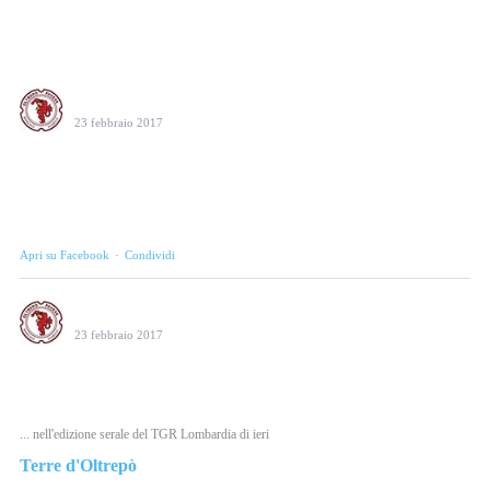
Consorzio Tutela Vini Oltrepò Pavese
23 febbraio 2017
Oltrepò Pavese protagonista alla serata Tre Bicchieri 2017 a
Milano. Qualità, identità e passione in passerella. #weloveoltrepo
Photo
Apri su Facebook
·
Condividi
Consorzio Tutela Vini Oltrepò Pavese
23 febbraio 2017
Il salvataggio di La Versa ieri sera al Tgr Lombardia.
#weloveoltrepo
... nell'edizione serale del TGR Lombardia di ieri
Terre d'Oltrepò