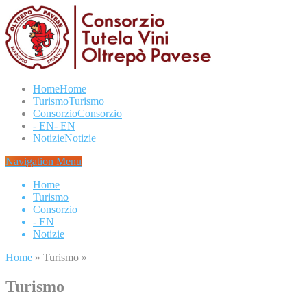
Home
Home
Turismo
Turismo
Consorzio
Consorzio
- EN
- EN
Notizie
Notizie
Navigation Menu
Home
Turismo
Consorzio
- EN
Notizie
Home
»
Turismo
»
Turismo