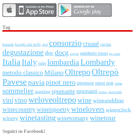
Tag
consorzio
cruasé
cucina
borghi più belli
bonarda
chef
degustazione
docg
doc
gambero rosso
export
go wine
Italia
Italy
Lombardy
lombardia
iulm
Oltrepò
Oltrepo
metodo classico
Milano
Pavese
pavia
pinot nero
pinotnoir
pinot noir
roma
sommelier
spumante
spumanti
sparkling
torino
università
weloveoltrepo
wine
vini
vino
wineanddine
winelovers
winecountry
wineispoetry
wineoclock
winetasting
winetour
winetomany
winery
Seguici su Facebook!