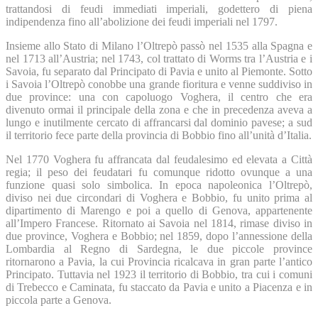
trattandosi di feudi immediati imperiali, godettero di piena
indipendenza fino all’abolizione dei feudi imperiali nel 1797.
Insieme allo Stato di Milano l’Oltrepò passò nel 1535 alla Spagna e
nel 1713 all’Austria; nel 1743, col trattato di Worms tra l’Austria e i
Savoia, fu separato dal Principato di Pavia e unito al Piemonte. Sotto
i Savoia l’Oltrepò conobbe una grande fioritura e venne suddiviso in
due province: una con capoluogo Voghera, il centro che era
divenuto ormai il principale della zona e che in precedenza aveva a
lungo e inutilmente cercato di affrancarsi dal dominio pavese; a sud
il territorio fece parte della provincia di Bobbio fino all’unità d’Italia.
Nel 1770 Voghera fu affrancata dal feudalesimo ed elevata a Città
regia; il peso dei feudatari fu comunque ridotto ovunque a una
funzione quasi solo simbolica. In epoca napoleonica l’Oltrepò,
diviso nei due circondari di Voghera e Bobbio, fu unito prima al
dipartimento di Marengo e poi a quello di Genova, appartenente
all’Impero Francese. Ritornato ai Savoia nel 1814, rimase diviso in
due province, Voghera e Bobbio; nel 1859, dopo l’annessione della
Lombardia al Regno di Sardegna, le due piccole province
ritornarono a Pavia, la cui Provincia ricalcava in gran parte l’antico
Principato. Tuttavia nel 1923 il territorio di Bobbio, tra cui i comuni
di Trebecco e Caminata, fu staccato da Pavia e unito a Piacenza e in
piccola parte a Genova.