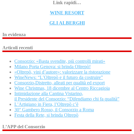
Link rapidi…
WINE RESORT
GLI ALBERGHI
In evidenza
Articoli recenti
Consorzio: «Basta svendite, più controlli mirati»
Milano Porta Genova: si brinda Oltrepò!
«Oltrepò, vini d’autore»: valorizzare la ristorazione
WineNews: “L’Oltrepò e il futuro da costruire”
Consorzio-Distretto, alleati per qualità ed export
Wine Christmas, 18 dicembre al Centro Riccagioia
Intimidazione alla Cantina Vistarino,
il Presidente del Consorzio: “Difendiamo chi fa qualità”
L’Artigiano in Fiera, l’Oltrepò c’è
30° Gambero Rosso, il Consorzio a Roma
Festa della Rete, si brinda Oltrepò
L’APP del Consorzio