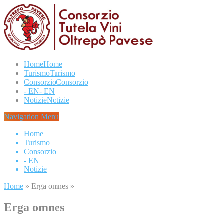
Home
Home
Turismo
Turismo
Consorzio
Consorzio
- EN
- EN
Notizie
Notizie
Navigation Menu
Home
Turismo
Consorzio
- EN
Notizie
Home
»
Erga omnes
»
Erga omnes