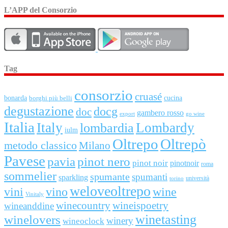
L’APP del Consorzio
Tag
consorzio
cruasé
bonarda
borghi più belli
cucina
degustazione
docg
doc
gambero rosso
export
go wine
Italia
Italy
Lombardy
lombardia
iulm
Oltrepo
Oltrepò
metodo classico
Milano
Pavese
pavia
pinot nero
pinot noir
pinotnoir
roma
sommelier
spumante
spumanti
sparkling
università
torino
weloveoltrepo
wine
vini
vino
Vinitaly
winecountry
wineispoetry
wineanddine
winetasting
winelovers
winery
wineoclock