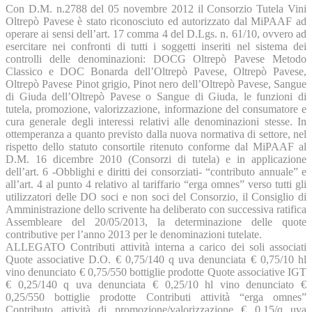
Con D.M. n.2788 del 05 novembre 2012 il Consorzio Tutela Vini
Oltrepò Pavese è stato riconosciuto ed autorizzato dal MiPAAF ad
operare ai sensi dell’art. 17 comma 4 del D.Lgs. n. 61/10, ovvero ad
esercitare nei confronti di tutti i soggetti inseriti nel sistema dei
controlli delle denominazioni: DOCG Oltrepò Pavese Metodo
Classico e DOC Bonarda dell’Oltrepò Pavese, Oltrepò Pavese,
Oltrepò Pavese Pinot grigio, Pinot nero dell’Oltrepò Pavese, Sangue
di Giuda dell’Oltrepò Pavese o Sangue di Giuda, le funzioni di
tutela, promozione, valorizzazione, informazione del consumatore e
cura generale degli interessi relativi alle denominazioni stesse. In
ottemperanza a quanto previsto dalla nuova normativa di settore, nel
rispetto dello statuto consortile ritenuto conforme dal MiPAAF al
D.M. 16 dicembre 2010 (Consorzi di tutela) e in applicazione
dell’art. 6 -Obblighi e diritti dei consorziati- “contributo annuale” e
all’art. 4 al punto 4 relativo al tariffario “erga omnes” verso tutti gli
utilizzatori delle DO soci e non soci del Consorzio, il Consiglio di
Amministrazione dello scrivente ha deliberato con successiva ratifica
Assembleare del 20/05/2013, la determinazione delle quote
contributive per l’anno 2013 per le denominazioni tutelate.
ALLEGATO Contributi attività interna a carico dei soli associati
Quote associative D.O. € 0,75/140 q uva denunciata € 0,75/10 hl
vino denunciato € 0,75/550 bottiglie prodotte Quote associative IGT
€ 0,25/140 q uva denunciata € 0,25/10 hl vino denunciato €
0,25/550 bottiglie prodotte Contributi attività “erga omnes”
Contributo attività di promozione/valorizzazione € 0,15/q uva