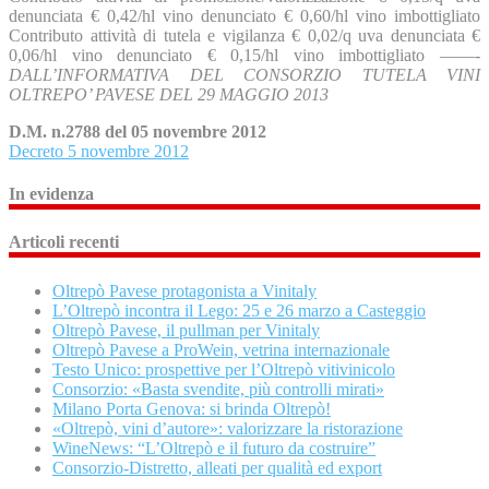
denunciata € 0,42/hl vino denunciato € 0,60/hl vino imbottigliato
Contributo attività di tutela e vigilanza € 0,02/q uva denunciata €
0,06/hl vino denunciato € 0,15/hl vino imbottigliato ——-
DALL’INFORMATIVA DEL CONSORZIO TUTELA VINI
OLTREPO’ PAVESE DEL 29 MAGGIO 2013
D.M. n.2788 del 05 novembre 2012
Decreto 5 novembre 2012
In evidenza
Articoli recenti
Oltrepò Pavese protagonista a Vinitaly
L’Oltrepò incontra il Lego: 25 e 26 marzo a Casteggio
Oltrepò Pavese, il pullman per Vinitaly
Oltrepò Pavese a ProWein, vetrina internazionale
Testo Unico: prospettive per l’Oltrepò vitivinicolo
Consorzio: «Basta svendite, più controlli mirati»
Milano Porta Genova: si brinda Oltrepò!
«Oltrepò, vini d’autore»: valorizzare la ristorazione
WineNews: “L’Oltrepò e il futuro da costruire”
Consorzio-Distretto, alleati per qualità ed export