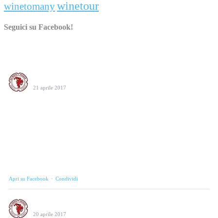
winetour
winetomany
Seguici su Facebook!
Consorzio Tutela Vini Oltrepò Pavese
21 aprile 2017
Oggi, venerdì 21 aprile, alle 20.30 "Oltrepò, vini d'autore" fa
tappa all'azienda agricola e ristorante Il Feudo Nico di Mornico
Losana (PV). Un menù d'eccezione e una selezione di vini curata
da Fra
...
Leggi di più
Photo
Apri su Facebook
·
Condividi
Consorzio Tutela Vini Oltrepò Pavese
20 aprile 2017