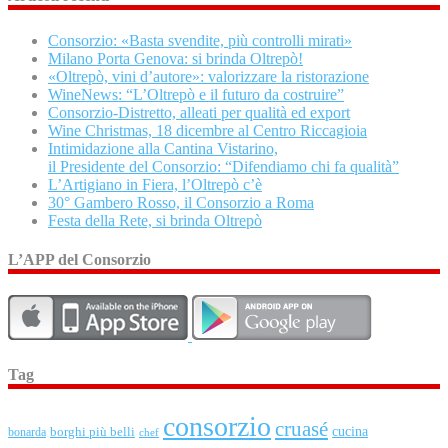
Consorzio: «Basta svendite, più controlli mirati»
Milano Porta Genova: si brinda Oltrepò!
«Oltrepò, vini d’autore»: valorizzare la ristorazione
WineNews: “L’Oltrepò e il futuro da costruire”
Consorzio-Distretto, alleati per qualità ed export
Wine Christmas, 18 dicembre al Centro Riccagioia
Intimidazione alla Cantina Vistarino,
il Presidente del Consorzio: “Difendiamo chi fa qualità”
L’Artigiano in Fiera, l’Oltrepò c’è
30° Gambero Rosso, il Consorzio a Roma
Festa della Rete, si brinda Oltrepò
L’APP del Consorzio
Tag
consorzio
cruasé
cucina
borghi più belli
bonarda
chef