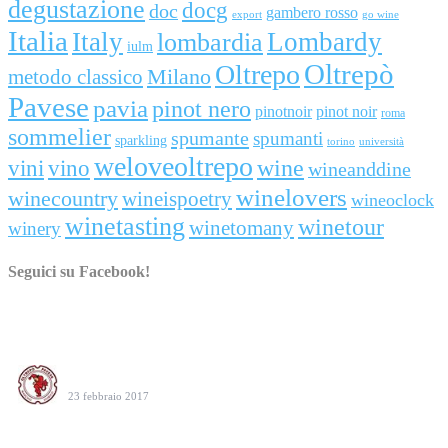
degustazione
docg
doc
gambero rosso
export
go wine
Italia
Italy
Lombardy
lombardia
iulm
Oltrepò
Oltrepo
metodo classico
Milano
Pavese
pavia
pinot nero
pinotnoir
pinot noir
roma
sommelier
spumante
spumanti
sparkling
torino
università
weloveoltrepo
wine
vini
vino
wineanddine
winelovers
winecountry
wineispoetry
wineoclock
winetasting
winetour
winetomany
winery
Seguici su Facebook!
Consorzio Tutela Vini Oltrepò Pavese
23 febbraio 2017
Oltrepò Pavese protagonista alla serata Tre Bicchieri 2017 a