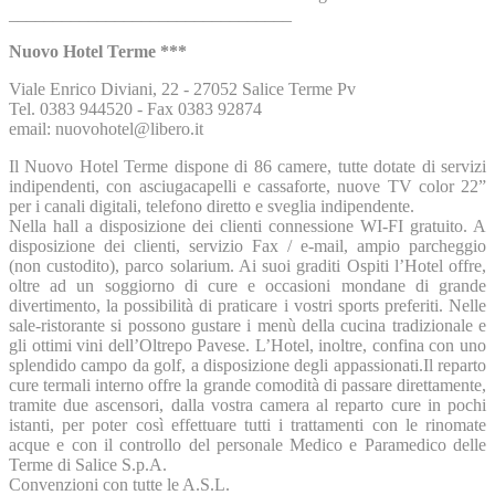
________________________________
Nuovo Hotel Terme ***
Viale Enrico Diviani, 22 - 27052 Salice Terme Pv
Tel. 0383 944520 - Fax 0383 92874
email: nuovohotel@libero.it
Il Nuovo Hotel Terme dispone di 86 camere, tutte dotate di servizi
indipendenti, con asciugacapelli e cassaforte, nuove TV color 22”
per i canali digitali, telefono diretto e sveglia indipendente.
Nella hall a disposizione dei clienti connessione WI-FI gratuito. A
disposizione dei clienti, servizio Fax / e-mail, ampio parcheggio
(non custodito), parco solarium. Ai suoi graditi Ospiti l’Hotel offre,
oltre ad un soggiorno di cure e occasioni mondane di grande
divertimento, la possibilità di praticare i vostri sports preferiti. Nelle
sale-ristorante si possono gustare i menù della cucina tradizionale e
gli ottimi vini dell’Oltrepo Pavese. L’Hotel, inoltre, confina con uno
splendido campo da golf, a disposizione degli appassionati.Il reparto
cure termali interno offre la grande comodità di passare direttamente,
tramite due ascensori, dalla vostra camera al reparto cure in pochi
istanti, per poter così effettuare tutti i trattamenti con le rinomate
acque e con il controllo del personale Medico e Paramedico delle
Terme di Salice S.p.A.
Convenzioni con tutte le A.S.L.