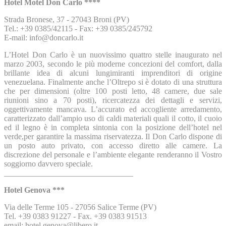
Hotel Motel Don Carlo ****
Strada Bronese, 37 - 27043 Broni (PV)
Tel.: +39 0385/42115 - Fax: +39 0385/245792
E-mail: info@doncarlo.it
L’Hotel Don Carlo è un nuovissimo quattro stelle inaugurato nel
marzo 2003, secondo le più moderne concezioni del comfort, dalla
brillante idea di alcuni lungimiranti imprenditori di origine
venezuelana. Finalmente anche l’Oltrepo si è dotato di una struttura
che per dimensioni (oltre 100 posti letto, 48 camere, due sale
riunioni sino a 70 posti), ricercatezza dei dettagli e servizi,
oggettivamente mancava. L’accurato ed accogliente arredamento,
caratterizzato dall’ampio uso di caldi materiali quali il cotto, il cuoio
ed il legno è in completa sintonia con la posizione dell’hotel nel
verde,per garantire la massima riservatezza. Il Don Carlo dispone di
un posto auto privato, con accesso diretto alle camere. La
discrezione del personale e l’ambiente elegante renderanno il Vostro
soggiorno davvero speciale.
________________________________
Hotel Genova ***
Via delle Terme 105 - 27056 Salice Terme (PV)
Tel. +39 0383 91227 - Fax. +39 0383 91513
email: hotel.genova@libero.it