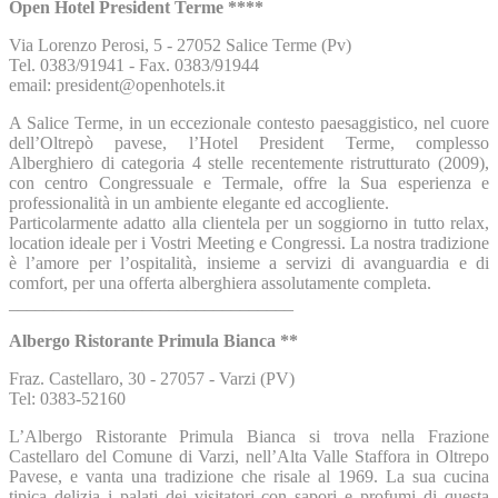
Open Hotel President Terme ****
Via Lorenzo Perosi, 5 - 27052 Salice Terme (Pv)
Tel. 0383/91941 - Fax. 0383/91944
email: president@openhotels.it
A Salice Terme, in un eccezionale contesto paesaggistico, nel cuore
dell’Oltrepò pavese, l’Hotel President Terme, complesso
Alberghiero di categoria 4 stelle recentemente ristrutturato (2009),
con centro Congressuale e Termale, offre la Sua esperienza e
professionalità in un ambiente elegante ed accogliente.
Particolarmente adatto alla clientela per un soggiorno in tutto relax,
location ideale per i Vostri Meeting e Congressi. La nostra tradizione
è l’amore per l’ospitalità, insieme a servizi di avanguardia e di
comfort, per una offerta alberghiera assolutamente completa.
________________________________
Albergo Ristorante Primula Bianca **
Fraz. Castellaro, 30 - 27057 - Varzi (PV)
Tel: 0383-52160
L’Albergo Ristorante Primula Bianca si trova nella Frazione
Castellaro del Comune di Varzi, nell’Alta Valle Staffora in Oltrepo
Pavese, e vanta una tradizione che risale al 1969. La sua cucina
tipica delizia i palati dei visitatori con sapori e profumi di questa