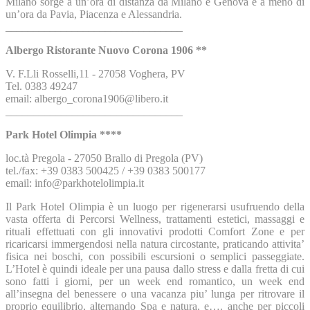
Milano sorge a un’ora di distanza da Milano e Genova e a meno di
un’ora da Pavia, Piacenza e Alessandria.
________________________________
Albergo Ristorante Nuovo Corona 1906 **
V. F.Lli Rosselli,11 - 27058 Voghera, PV
Tel. 0383 49247
email: albergo_corona1906@libero.it
________________________________
Park Hotel Olimpia ****
loc.tà Pregola - 27050 Brallo di Pregola (PV)
tel./fax: +39 0383 500425 / +39 0383 500177
email: info@parkhotelolimpia.it
Il Park Hotel Olimpia è un luogo per rigenerarsi usufruendo della
vasta offerta di Percorsi Wellness, trattamenti estetici, massaggi e
rituali effettuati con gli innovativi prodotti Comfort Zone e per
ricaricarsi immergendosi nella natura circostante, praticando attivita’
fisica nei boschi, con possibili escursioni o semplici passeggiate.
L’Hotel è quindi ideale per una pausa dallo stress e dalla fretta di cui
sono fatti i giorni, per un week end romantico, un week end
all’insegna del benessere o una vacanza piu’ lunga per ritrovare il
proprio equilibrio, alternando Spa e natura, e…. anche per piccoli