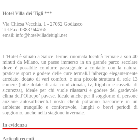
________________________________
Hotel Villa dei Tigli ***
Via Chiesa Vecchia, 1 - 27052 Godiasco
Tel.Fax: 0383 944566
email: info@hotelvilladeitigli.net
L’Hotel è situato a Salice Terme: rinomata località termale a soli 40
minuti da Milano, un paese immerso in un grande parco secolare
dove è possibile condurre passeggiate a contatto con la natura,
praticare sport e godere delle cure termali.L’albergo elegantemente
arredato, dotato di vari comfort, è una piccola struttura di sole 13
camere (tutte dotate di aria condizionata, tv, frigobar e cassetta di
sicurezza), ideale per chi vuole rilassarsi e godere del gradevole
clima dell’Oltrepo’ pavese. Ideale anche per il soggiorno di persone
anziane autosufficienti.I nostri clienti potranno trascorrere in un
ambiente tranquillo e confortevole, lunghi o brevi periodi di
soggiorno, anche nella stagione invernale​.​
In evidenza
Articoli recenti