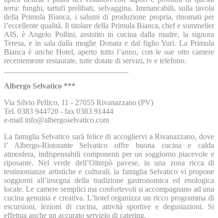
terra: funghi, tartufi prelibati, selvaggina. Immancabili, sulla tavola
della Primula Bianca, i salumi di produzione propria, rinomati per
l’eccellente qualità. Il titolare della Primula Bianca, chef e sommelier
AIS, è Angelo Pollini, assistito in cucina dalla madre, la signora
Teresa, e in sala dalla moglie Donata e dal figlio Yuri. La Primula
Bianca è anche Hotel, aperto tutto l’anno, con le sue otto camere
recentemente restaurate, tutte dotate di servizi, tv e telefono.
________________________________
Albergo Selvatico ***
Via Silvio Pellico, 11 - 27055 Rivanazzano (PV)
Tel. 0383 944720 - fax 0383 91444
​​e-mail info@albergoselvatico.com
La famiglia Selvatico sarà felice di accogliervi a Rivanazzano, dove
l’ Albergo-Ristorante Selvatico offre buona cucina e calda
atmosfera, indispensabili componenti per un soggiorno piacevole e
riposante. Nel verde dell’Oltrepò pavese, in una zona ricca di
testimonianze artistiche e culturali, la famiglia Selvatico vi propone
soggiorni all’insegna della tradizione gastronomica ed enologica
locale. Le camere semplici ma confortevoli si accompagnano ad una
cucina genuina e creativa. L’hotel organizza un ricco programma di
escursioni, lezioni di cucina, attività sportive e degustazioni. Si
effettua anche un accurato servizio di catering.