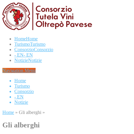
Home
Home
Turismo
Turismo
Consorzio
Consorzio
- EN
- EN
Notizie
Notizie
Navigation Menu
Home
Turismo
Consorzio
- EN
Notizie
Home
»
Gli alberghi
»
Gli alberghi