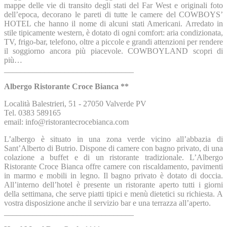
mappe delle vie di transito degli stati del Far West e originali foto
dell’epoca, decorano le pareti di tutte le camere del COWBOYS’
HOTEL che hanno il nome di alcuni stati Americani. Arredato in
stile tipicamente western, è dotato di ogni comfort: aria condizionata,
TV, frigo-bar, telefono, oltre a piccole e grandi attenzioni per rendere
il soggiorno ancora più piacevole. COWBOYLAND scopri di
più…
________________________________
Albergo Ristorante Croce Bianca **
Località Balestrieri, 51 - 27050 Valverde PV
Tel. 0383 589165
email: info@ristorantecrocebianca.com
L’albergo è situato in una zona verde vicino all’abbazia di
Sant’Alberto di Butrio. Dispone di camere con bagno privato, di una
colazione a buffet e di un ristorante tradizionale. L’Albergo
Ristorante Croce Bianca offre camere con riscaldamento, pavimenti
in marmo e mobili in legno. Il bagno privato è dotato di doccia.
All’interno dell’hotel è presente un ristorante aperto tutti i giorni
della settimana, che serve piatti tipici e menù dietetici su richiesta. A
vostra disposizione anche il servizio bar e una terrazza all’aperto.
________________________________