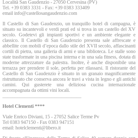
Località San Gaudenzio - 27050 Cervesina (PV)
Tel. +39 0383 3331 - Fax: +39 0383 333409
email info@castellosangaudenzio.com
Il Castello di San Gaudenzio, un tranquillo hotel di campagna, è
situato su incantevoli e verdi prati ed si trova in un castello del XV
secolo. Godetevi gli impianti sportivi e un ambiente elegante e
classico. Il Castello di San Gaudenzio presenta sale affrescate e
abbellite con mobili d’epoca dallo stile del XVII secolo, affascinanti
cortili di pietra, una galleria di armi e una biblioteca. Le stalle sono
state trasformate in una piscina interna e in una sala fitness, dotata di
moderne attrezzature da palestra. Inoltre, è anche disponibile una
terrazza per prendere il sole, perfetta per rilassarsi. Il ristorante del
Castello di San Gaudenzio è situato in un granaio magnificamente
ristrutturato che conserva ancora le travi a vista in legno e gli antichi
camini. Qui gusterete una deliziosa cucina internazionale
accompagnata da ottimi vini locali.
________________________________
Hotel Clementi ****
Viale Enrico Diviani, 15 - 27052 Salice Terme Pv
Tel 0383 947150 - Fax 0383 947151
email: hotelclementi@libero.it