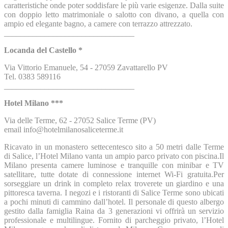
caratteristiche onde poter soddisfare le più varie esigenze. Dalla suite
con doppio letto matrimoniale o salotto con divano, a quella con
ampio ed elegante bagno, a camere con terrazzo attrezzato.
________________________________
Locanda del Castello *
Via Vittorio Emanuele, 54 - 27059 Zavattarello PV
Tel. 0383 589116
________________________________
Hotel Milano ***
Via delle Terme, 62 - 27052 Salice Terme (PV)
email info@hotelmilanosaliceterme.it
Ricavato in un monastero settecentesco sito a 50 metri dalle Terme
di Salice, l’Hotel Milano vanta un ampio parco privato con piscina.Il
Milano presenta camere luminose e tranquille con minibar e TV
satellitare, tutte dotate di connessione internet Wi-Fi gratuita.Per
sorseggiare un drink in completo relax troverete un giardino e una
pittoresca taverna. I negozi e i ristoranti di Salice Terme sono ubicati
a pochi minuti di cammino dall’hotel. Il personale di questo albergo
gestito dalla famiglia Raina da 3 generazioni vi offrirà un servizio
professionale e multilingue. Fornito di parcheggio privato, l’Hotel