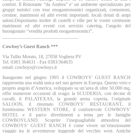
confort. Il Ristorante “da Andrea” e’ un ambiente specializzato per
gruppi turistici con tour enogastronomici organizzati, comunioni,
cresime, matrimoni ed altri eventi importanti. locali dotati di ampi
saloni.Disponiamo inoltre di castelli e ville per le vostre cerimonie
matrimoni ed altri eventi con servizio catering, l’angolo del
buongustaio “vendita prodotti enogastronomici”.
________________________________
Cowboy’s Guest Ranch ***
Via Tullio Morato, 18, 27058 Voghera PV
Tel. 0383 364631 - Fax 0383/364635
email: cowboys@cowboys.it
Inaugurato nel giugno 1995 il COWBOYS’ GUEST RANCH
rappresenta una realtà unica nel suo genere in Europa. Questo vero e
proprio angolo d’America, sviluppato su un’area di oltre 50.000 mq,
offre numerose occasioni di svago: la SCUDERIA, con decine di
cavalli, il PALATEXAS, la grande arena coperta, l’originale
SALOON, il rinomato COWBOYS’ RESTAURANT, il
fornitissimo WESTERN STORE, il confortevole COWBOYS’
HOTEL e il parco divertimenti a tema per le famiglie
COWBOYLAND. Scoprire l’ineguagliabile atmosfera del
COWBOYS’ GUEST RANCH è come vivere un’emozionante
viaggio tra le avventurose leggende del vecchio west. Antiche