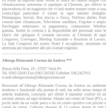
Di fronte all’ingresso delle Terme di Salice 40 camere doppie con
climatizzazione autonoma vi aspettano al Clementi, per offrirvi la
piacevolezza di un soggiorno che vi farà sentire sempre come a casa
vostra.Ogni particolare è curato in ogni minimo dettaglio:
Disimpegno, Servizi, Box doccia o Vasca, Telefono diretto, Parti
comuni tutte climatizzate, Televisione satellitare, Frigobar e ampio
Parcheggio sotterraneo (a pagamento), connessione Wireless
gratuita. Inoltre la cortesia e la disponibilità del personale sono le
chiavi che spiegano il costante successo al Clementi di ogni
Congresso, Convegno, Meeting Aziendale o Riunione di Lavoro.
La Sala Congressi del nostro Hotel è accogliente, strutturata ed
attrezzata per rispondere alle più svariate esigenze.
________________________________
Albergo Ristorante Corona da Andrea ***
Piazza della Fiera, 19 - 27057 Varzi Pv
Tel. 0383.52043 Fax 0383.545345 Cellulare 338.2427011
e-mail albergocorona@albergocorona.net
Benvenuti all’Albergo Ristorante Corona da Andrea un ambiente
moderno e funzionale alla portata di tutti, ma nello stesso tempo di
antiche tradizioni, concepito per offrire il massimo confort ed un
servizio attento ad ogni richiesta. Situato nel centro di Varzi (PV), a
pochi metri da un verde parco e da un centro sportivo con piscine e
campi da tennis, l’albergo dispone di 13 camere dotate di tutti i