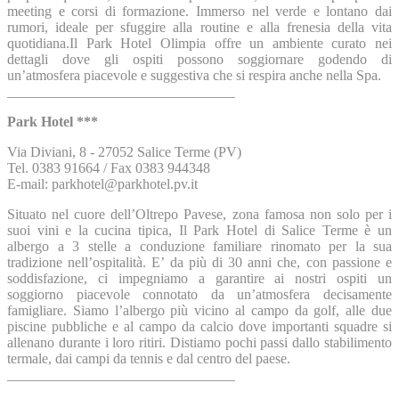
meeting e corsi di formazione. Immerso nel verde e lontano dai
rumori, ideale per sfuggire alla routine e alla frenesia della vita
quotidiana.Il Park Hotel Olimpia offre un ambiente curato nei
dettagli dove gli ospiti possono soggiornare godendo di
un’atmosfera piacevole e suggestiva che si respira anche nella Spa.
________________________________
Park Hotel ***
Via Diviani, 8 - 27052 Salice Terme (PV)
Tel. 0383 91664 / Fax 0383 944348
E-mail: parkhotel@parkhotel.pv.it
Situato nel cuore dell’Oltrepo Pavese, zona famosa non solo per i
suoi vini e la cucina tipica, Il Park Hotel di Salice Terme è un
albergo a 3 stelle a conduzione familiare rinomato per la sua
tradizione nell’ospitalità. E’ da più di 30 anni che, con passione e
soddisfazione, ci impegniamo a garantire ai nostri ospiti un
soggiorno piacevole connotato da un’atmosfera decisamente
famigliare. Siamo l’albergo più vicino al campo da golf, alle due
piscine pubbliche e al campo da calcio dove importanti squadre si
allenano durante i loro ritiri. Distiamo pochi passi dallo stabilimento
termale, dai campi da tennis e dal centro del paese.
________________________________