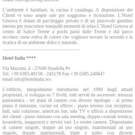
L’ambiente è familiare, la cucina è casalinga. A disposizione dei
Clienti vi sono ampie sale per soggiorno e ricreazione. L’Hotel
Genova è dotato di parcheggio privato e di un piacevole giardino
interno per trascorrere tranquilli momenti di relax.L’Hotel Genova al
centro di Salice Terme a pochi passi dalle Terme e dal parco
secolare, meta estiva di coloro che vogliono trovare la serenità e la
ricarica di un ambiente dolce e naturale.
________________________________
Hotel Italia ****
Via Mazzini, 4 - 27049 Stradella Pv
Tel. +39 0385.48158 - 245178 Fax +39 0385.240847
email info@hotelitalia.ws
L’edificio, integralmente ristrutturato nel 1990 dagli attuali
proprietari, si sviluppa su 7 livelli, tutti serviti da ascensore: terrazza
panoramica - tre piani di camere con diverse tipologie - al primo
piano il ristorante, cucine ed offices - piano terreno con reception,
hall, sala colazione, american bar, sala TV e ufficio a disposizione
dei clienti - piano interrato con sala meeting, doppia centrale termica,
lavanderia, magazzeni e servizi vari. Le nostre camere. Disponiamo
di camere singole, doppie ad uso singolo, matrimoniali ad uso
singolo, doppie matrimoniali, triple e suites con diverse