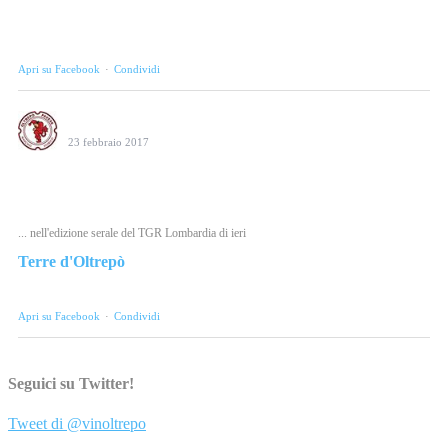
Milano. Qualità, identità e passione in passerella. #weloveoltrepo
Photo
Apri su Facebook
·
Condividi
Consorzio Tutela Vini Oltrepò Pavese
23 febbraio 2017
Il salvataggio di La Versa ieri sera al Tgr Lombardia.
#weloveoltrepo
... nell'edizione serale del TGR Lombardia di ieri
Terre d'Oltrepò
Video
Apri su Facebook
·
Condividi
Consorzio Tutela Vini Oltrepò Pavese
Seguici su Twitter!
23 febbraio 2017
Tweet di @vinoltrepo
Oggi a Milano, dalle 18 alle 22, speciale degustazione dedicata ai