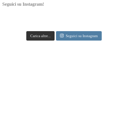
Tre Bicchieri 2017 Gambero Rosso. Oltrepò Pavese
Seguici su Instagram!
protagonista. #weloveoltrepo
Tre Bicchieri 2017 in degustazione a Milano. Alla IULM
un pomeriggio con i migliori vini d'Italia - Gambero
Rosso
Carica altre...
Seguici su Instagram
gamberorosso.it
A Milano la degustazione dei Tre Bicchieri 2017 alla Iulm. Ecco come partecipare
Apri su Facebook
·
Condividi