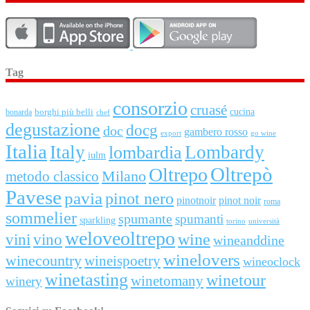
Tag
consorzio
cruasé
cucina
borghi più belli
bonarda
chef
degustazione
docg
doc
gambero rosso
export
go wine
Italia
Italy
Lombardy
lombardia
iulm
Oltrepò
Oltrepo
metodo classico
Milano
Pavese
pavia
pinot nero
pinotnoir
pinot noir
roma
sommelier
spumante
spumanti
sparkling
torino
università
weloveoltrepo
wine
vini
vino
wineanddine
winelovers
winecountry
wineispoetry
wineoclock
winetasting
winetour
winetomany
winery