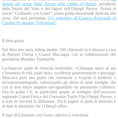
titolare del primo Wine Resort sulle colline d’Oltrepò
, presidente
della Strada del Vino e dei Sapori dell’Oltrepò Pavese. Pronta al
lancio “Guidando con Gusto”, prima guida emozionale dedicata alla
zona, che sarà presentata
l’11 settembre all’Enoteca Regionale di
Cassino Po durante “Oltregusto”
.
Il libro-guida
Nel libro uno story telling inedito: 500 chilometri in 6 itinerari a cura
di Patrizio Chiesa e Gianni Maccagni, con la collaborazione del
giornalista Massimo Tamburelli.
Lechiancole parla di rivincita territoriale: «Chiunque passi di qui
s’innamora di vini, piatti tipici, eccellenze gastronomiche e paesaggi.
Mancava però una guida che orientasse a scoprire il territorio a
trecentosessantagradi, valorizzando gli sforzi di tante famiglie che
con le loro micro imprese salvaguardano un patrimonio collettivo.
Ora la guida c’è, in particolare grazie al sostegno dell’assessore
regionale Gianni Fava e del Consorzio Tutela Vini Oltrepò Pavese, e
il web ne favorirà la diffusione. Tra le pagine si parla di territorio e
di tutte le attrazioni che l’Oltrepò offre».
Il logo di Guidando con Gusto: adesivo e vetrofania