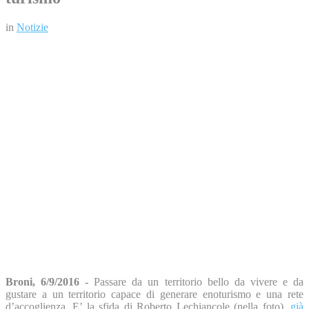
in
Notizie
Broni, 6/9/2016 -
Passare da un territorio bello da vivere e da
gustare a un territorio capace di generare enoturismo e una rete
d’accoglienza. E’ la sfida di Roberto Lechiancole (nella foto),
già