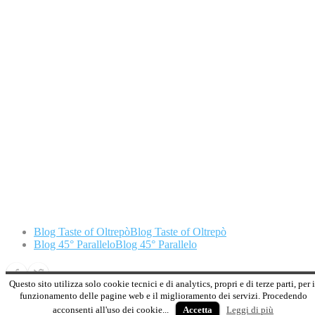
Blog Taste of Oltrepò
Blog Taste of Oltrepò
Blog 45° Parallelo
Blog 45° Parallelo
Questo sito utilizza solo cookie tecnici e di analytics, propri e di terze parti, per i
funzionamento delle pagine web e il miglioramento dei servizi. Procedendo
Designed by
Elegant Themes
| Powered by
WordPress
acconsenti all'uso dei cookie...
Accetta
Leggi di più