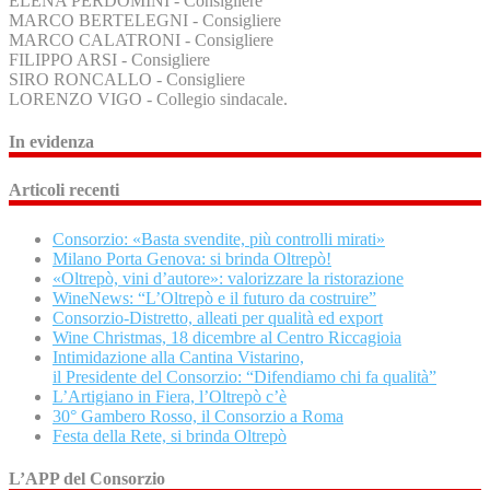
ELENA PERDOMINI - Consigliere
MARCO BERTELEGNI - Consigliere
MARCO CALATRONI - Consigliere
FILIPPO ARSI - Consigliere
SIRO RONCALLO - Consigliere
LORENZO VIGO - Collegio sindacale.
In evidenza
Articoli recenti
Consorzio: «Basta svendite, più controlli mirati»
Milano Porta Genova: si brinda Oltrepò!
«Oltrepò, vini d’autore»: valorizzare la ristorazione
WineNews: “L’Oltrepò e il futuro da costruire”
Consorzio-Distretto, alleati per qualità ed export
Wine Christmas, 18 dicembre al Centro Riccagioia
Intimidazione alla Cantina Vistarino,
il Presidente del Consorzio: “Difendiamo chi fa qualità”
L’Artigiano in Fiera, l’Oltrepò c’è
30° Gambero Rosso, il Consorzio a Roma
Festa della Rete, si brinda Oltrepò
L’APP del Consorzio