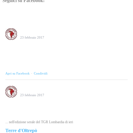
Seguici su Facebook!
Consorzio Tutela Vini Oltrepò Pavese
23 febbraio 2017
Oltrepò Pavese protagonista alla serata Tre Bicchieri 2017 a
Milano. Qualità, identità e passione in passerella. #weloveoltrepo
Photo
Apri su Facebook
·
Condividi
Consorzio Tutela Vini Oltrepò Pavese
23 febbraio 2017
Il salvataggio di La Versa ieri sera al Tgr Lombardia.
#weloveoltrepo
... nell'edizione serale del TGR Lombardia di ieri
Terre d'Oltrepò