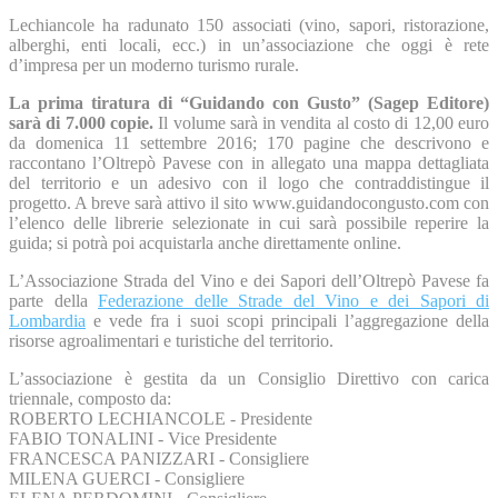
Lechiancole ha radunato 150 associati (vino, sapori, ristorazione,
alberghi, enti locali, ecc.) in un’associazione che oggi è rete
d’impresa per un moderno turismo rurale.
La prima tiratura di “Guidando con Gusto” (Sagep Editore)
sarà di 7.000 copie.
Il volume sarà in vendita al costo di 12,00 euro
da domenica 11 settembre 2016; 170 pagine che descrivono e
raccontano l’Oltrepò Pavese con in allegato una mappa dettagliata
del territorio e un adesivo con il logo che contraddistingue il
progetto. A breve sarà attivo il sito www.guidandocongusto.com con
l’elenco delle librerie selezionate in cui sarà possibile reperire la
guida; si potrà poi acquistarla anche direttamente online.
L’Associazione Strada del Vino e dei Sapori dell’Oltrepò Pavese fa
parte della
Federazione delle Strade del Vino e dei Sapori di
Lombardia
e vede fra i suoi scopi principali l’aggregazione della
risorse agroalimentari e turistiche del territorio.
L’associazione è gestita da un Consiglio Direttivo con carica
triennale, composto da:
ROBERTO LECHIANCOLE - Presidente
FABIO TONALINI - Vice Presidente
FRANCESCA PANIZZARI - Consigliere
MILENA GUERCI - Consigliere