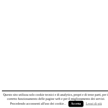
Rossetti spiega: “E’ stato un onore accogliere a Riccagioia e
accompagnare nella sua San Zenone Po il maestro Gualtiero
Marchesi. Ho trovato in lui l’umiltà e la semplicità dei grandi italiani.
Certamente il territorio trarrà grande giovamento dalla scelta di
Maurizio Gigola di riportare il più celebre chef italiano dov’è
cominciata la sua storia”.
Gigola, che da un anno collabora con il Consorzio di Tutela, è
fondatore della Food&Media International, società con sede a
Londra che produce media per le televisioni, radio, riviste e web per
poi diffonderli nel mondo all’attenzione di milioni di cultori di cibi e
vini italiani.
#weloveoltrepo #oltrepo #oltrepopavese #wine #sparkling
#winelovers #wineislove #winelover #vino #wineissharing #milano
#gamberorosso
#igersitalia #ig_milano #winewankers #OnceUponAWine
#ilovewine #WineOclock #biancovino #wineration #topchef
...
Leggi di più
Leggi di meno
Photo
Apri su Facebook
Questo sito utilizza solo cookie tecnici e di analytics, propri e di terze parti, per i
·
Condividi
corretto funzionamento delle pagine web e per il miglioramento dei servizi.
Procedendo acconsenti all'uso dei cookie...
Accetta
Leggi di più