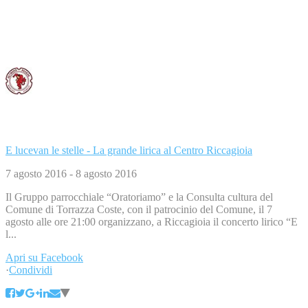
Consorzio Tutela Vini Oltrepò Pavese
6 agosto 2016
Consorzio Tutela Vini Oltrepò Pavese ha aggiunto un evento.
...
Leggi di più
Leggi di meno
E lucevan le stelle - La grande lirica al Centro Riccagioia
7 agosto 2016 - 8 agosto 2016
Il Gruppo parrocchiale “Oratoriamo” e la Consulta cultura del
Comune di Torrazza Coste, con il patrocinio del Comune, il 7
agosto alle ore 21:00 organizzano, a Riccagioia il concerto lirico “E
l...
Apri su Facebook
·
Condividi