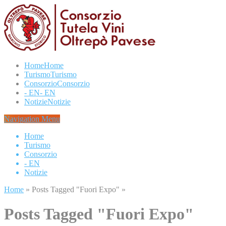
Home
Home
Turismo
Turismo
Consorzio
Consorzio
- EN
- EN
Notizie
Notizie
Navigation Menu
Home
Turismo
Consorzio
- EN
Notizie
Home
»
Posts Tagged
"
Fuori Expo"
»
Posts Tagged "Fuori Expo"