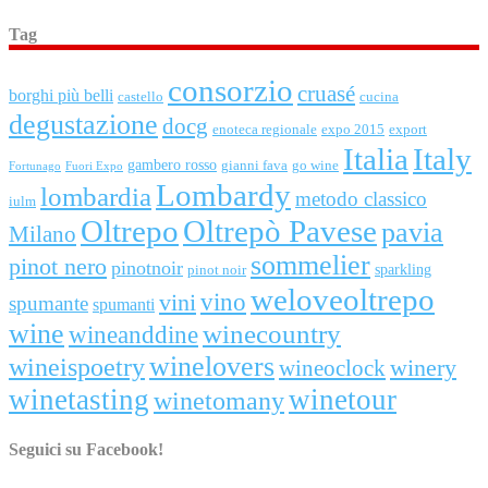
Tag
consorzio
cruasé
borghi più belli
castello
cucina
degustazione
docg
enoteca regionale
expo 2015
export
Italia
Italy
gambero rosso
gianni fava
go wine
Fortunago
Fuori Expo
Lombardy
lombardia
metodo classico
iulm
Oltrepo
Oltrepò Pavese
pavia
Milano
sommelier
pinot nero
pinotnoir
sparkling
pinot noir
weloveoltrepo
vini
vino
spumante
spumanti
wine
winecountry
wineanddine
winelovers
wineispoetry
winery
wineoclock
winetasting
winetour
winetomany
Seguici su Facebook!