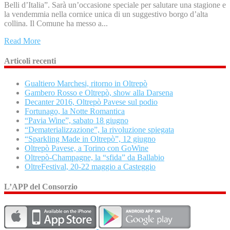
Belli d’Italia”. Sarà un’occasione speciale per salutare una stagione e
la vendemmia nella cornice unica di un suggestivo borgo d’alta
collina. Il Comune ha messo a...
Read More
Articoli recenti
Gualtiero Marchesi, ritorno in Oltrepò
Gambero Rosso e Oltrepò, show alla Darsena
Decanter 2016, Oltrepò Pavese sul podio
Fortunago, la Notte Romantica
“Pavia Wine”, sabato 18 giugno
“Dematerializzazione”, la rivoluzione spiegata
“Sparkling Made in Oltrepò”, 12 giugno
Oltrepò Pavese, a Torino con GoWine
Oltrepò-Champagne, la “sfida” da Ballabio
OltreFestival, 20-22 maggio a Casteggio
L’APP del Consorzio