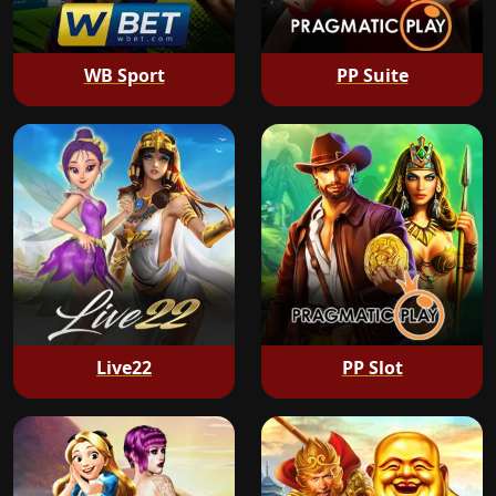
WB Sport
PP Suite
Live22
PP Slot