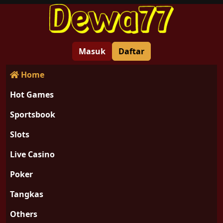
Masuk
Daftar
Home
Hot Games
Sportsbook
Slots
Live Casino
Poker
Tangkas
Others