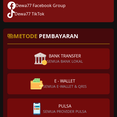
Dewa77 Facebook Group
Dewa77 TikTok
METODE
PEMBAYARAN
BANK TRANSFER
SEMUA BANK LOKAL
E - WALLET
SEMUA E-WALLET & QRIS
PULSA
SEMUA PROVIDER PULSA