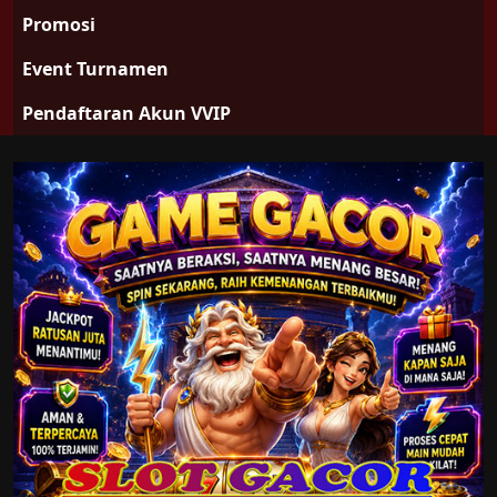
Promosi
Event Turnamen
Pendaftaran Akun VVIP