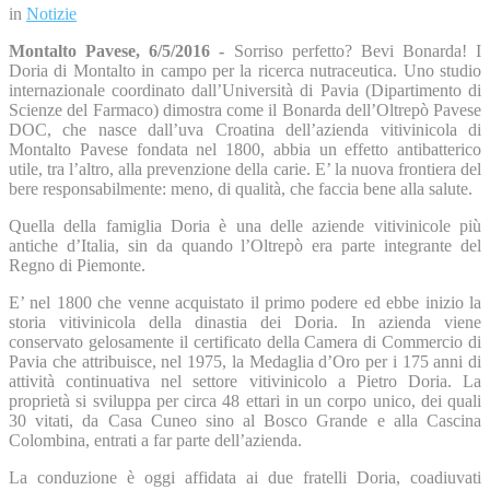
in
Notizie
Montalto Pavese, 6/5/2016 -
Sorriso perfetto? Bevi Bonarda! I
Doria di Montalto in campo per la ricerca nutraceutica. Uno studio
internazionale coordinato dall’Università di Pavia (Dipartimento di
Scienze del Farmaco) dimostra come il Bonarda dell’Oltrepò Pavese
DOC, che nasce dall’uva Croatina dell’azienda vitivinicola di
Montalto Pavese fondata nel 1800, abbia un effetto antibatterico
utile, tra l’altro, alla prevenzione della carie. E’ la nuova frontiera del
bere responsabilmente: meno, di qualità, c
he faccia bene alla salute.
Quella della famiglia Doria è una delle aziende vitivinicole più
antiche d’Italia, sin da quando l’Oltrepò era parte integrante del
Regno di Piemonte.
E’ nel 1800 che venne acquistato il primo podere ed ebbe inizio la
storia vitivinicola della dinastia dei Doria. In azienda viene
conservato gelosamente il certificato della Camera di Commercio di
Pavia che attribuisce, nel 1975, la Medaglia d’Oro per i 175 anni di
attività continuativa nel settore vitivinicolo a Pietro Doria. La
proprietà si sviluppa per circa 48 ettari in un corpo unico, dei quali
30 vitati, da Casa Cuneo sino al Bosco Grande e alla Cascina
Colombina, entrati a far parte dell’azienda.
La conduzione è oggi affidata ai due fratelli Doria, coadiuvati