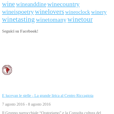
wine
winecountry
wineanddine
winelovers
wineispoetry
winery
wineoclock
winetasting
winetour
winetomany
Seguici su Facebook!
Consorzio Tutela Vini Oltrepò Pavese
6 agosto 2016
Consorzio Tutela Vini Oltrepò Pavese ha aggiunto un evento.
...
Leggi di più
Leggi di meno
E lucevan le stelle - La grande lirica al Centro Riccagioia
7 agosto 2016 - 8 agosto 2016
Il Gruppo parrocchiale “Oratoriamo” e la Consulta cultura del