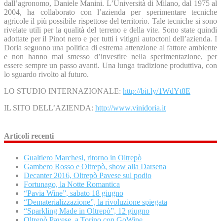
dall’agronomo, Daniele Manini. L’Università di Milano, dal 1975 al
2004, ha collaborato con l’azienda per sperimentare tecniche
agricole il più possibile rispettose del territorio. Tale tecniche si sono
rivelate utili per la qualità del terreno e della vite. Sono state quindi
adottate per il Pinot nero e per tutti i vitigni autoctoni dell’azienda. I
Doria seguono una politica di estrema attenzione al fattore ambiente
e non hanno mai smesso d’investire nella sperimentazione, per
essere sempre un passo avanti. Una lunga tradizione produttiva, con
lo sguardo rivolto al futuro.
LO STU
DIO INTERNAZIONALE:
http://bit.ly/1WdYt8E
IL SITO DELL’AZIENDA:
http://www.vinidoria.it
Articoli recenti
Gualtiero Marchesi, ritorno in Oltrepò
Gambero Rosso e Oltrepò, show alla Darsena
Decanter 2016, Oltrepò Pavese sul podio
Fortunago, la Notte Romantica
“Pavia Wine”, sabato 18 giugno
“Dematerializzazione”, la rivoluzione spiegata
“Sparkling Made in Oltrepò”, 12 giugno
Oltrepò Pavese, a Torino con GoWine