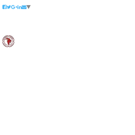
Consorzio Tutela Vini Oltrepò Pavese
5 agosto 2016
Il maestro della grande cucina italiana, Gualtiero Marchesi, sabato è
tornato nei luoghi della sua gioventù. Prima una tappa alla sede del
Consorzio Tutela Vini Oltrepò Pavese, al Centro Riccagioia, tra i
vigneti di Pinot nero, e poi nella sua San Zenone Po.
A creare l’occasione è stato il regista Maurizio Gigola, impegnato
nella produzione del film “Gualtiero Marchesi: the great italian” e
del cortometraggio “Black&White” per il Consorzio di Tutela che
servirà a raccontare per la prima volta il Pinot nero dell’Oltrepò
Pavese, rosso e bollicine, a un pubblico internazionale, a partire da
quello americano, con immagini suggestive e un linguaggio
emozionale.
Marchesi ha riabbracciato la sua gente e ha conosciuto il presidente
del Consorzio Tutela Vini Oltrepò Pavese, Michele Rossetti, in vista