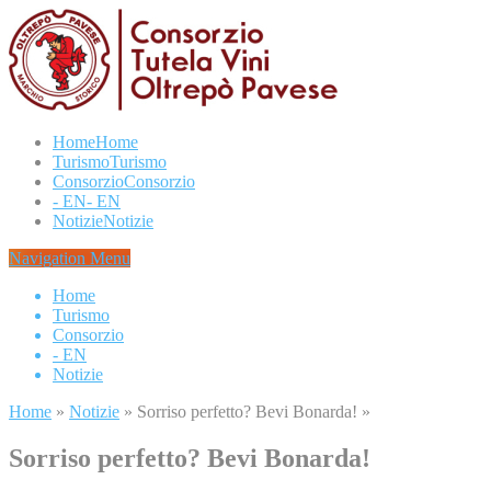
Home
Home
Turismo
Turismo
Consorzio
Consorzio
- EN
- EN
Notizie
Notizie
Navigation Menu
Home
Turismo
Consorzio
- EN
Notizie
Home
»
Notizie
»
Sorriso perfetto? Bevi Bonarda!
»
Sorriso perfetto? Bevi Bonarda!