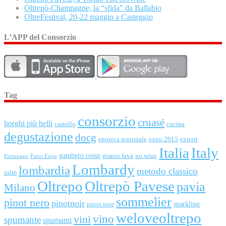
Oltrepò-Champagne, la “sfida” da Ballabio
OltreFestival, 20-22 maggio a Casteggio
L’APP del Consorzio
Tag
consorzio
cruasé
borghi più belli
castello
cucina
degustazione
docg
enoteca regionale
expo 2015
export
Italia
Italy
gambero rosso
gianni fava
go wine
Fortunago
Fuori Expo
Lombardy
lombardia
metodo classico
iulm
Oltrepo
Oltrepò Pavese
pavia
Milano
sommelier
pinot nero
pinotnoir
sparkling
pinot noir
weloveoltrepo
vini
vino
spumante
spumanti