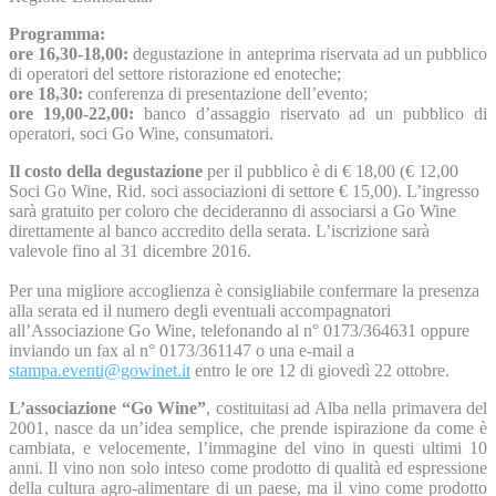
Programma:
ore 16,30-18,00:
degustazione in anteprima riservata ad un pubblico
di operatori del settore ristorazione ed enoteche;
ore 18,30:
conferenza di presentazione dell’evento;
ore 19,00-22,00:
banco d’assaggio riservato ad un pubblico di
operatori, soci Go Wine, consumatori.
Il costo della degustazione
per il pubblico è di € 18,00 (€ 12,00
Soci Go Wine, Rid. soci associazioni di settore € 15,00). L’ingresso
sarà gratuito per coloro che decideranno di associarsi a Go Wine
direttamente al banco accredito della serata. L’iscrizione sarà
valevole fino al 31 dicembre 2016.
Per una migliore accoglienza è consigliabile confermare la presenza
alla serata ed il numero degli eventuali accompagnatori
all’Associazione Go Wine, telefonando al n° 0173/364631 oppure
inviando un fax al n° 0173/361147 o una e-mail a
stampa.eventi@gowinet.it
entro le ore 12 di giovedì 22 ottobre.
L’associazione “Go Wine”
, costituitasi ad Alba nella primavera del
2001, nasce da un’idea semplice, che prende ispirazione da come è
cambiata, e velocemente, l’immagine del vino in questi ultimi 10
anni. Il vino non solo inteso come prodotto di qualità ed espressione
della cultura agro-alimentare di un paese, ma il vino come prodotto