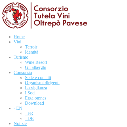
Home
Vini
Terroir
Identità
Turismo
Wine Resort
Gli alberghi
Consorzio
Sede e contatti
Organismi dirigenti
La vigilanza
I Soci
Erga omnes
Download
- EN
- FR
- DE
Notizie