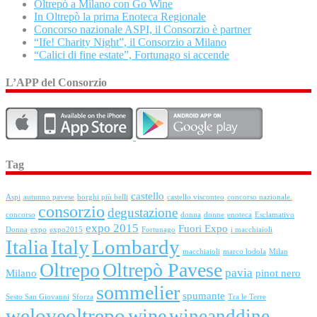
Oltrepò a Milano con Go Wine
In Oltrepò la prima Enoteca Regionale
Concorso nazionale ASPI, il Consorzio è partner
“Ife! Charity Night”, il Consorzio a Milano
“Calici di fine estate”, Fortunago si accende
L’APP del Consorzio
Tag
castello
Aspi
autunno pavese
borghi più belli
castello visconteo
concorso nazionale.
consorzio
degustazione
concorso
donna
donne
enoteca
Esclamativo
expo 2015
Fuori Expo
Donna
expo
expo2015
Fortunago
i macchiaioli
Italia
Italy
Lombardy
macchiaioli
marco lodola
Milan
Oltrepo
Oltrepò Pavese
pavia
Milano
pinot nero
sommelier
spumante
Sesto San Giovanni
Sforza
Tra le Terre
weloveoltrepo
wine
wineanddine