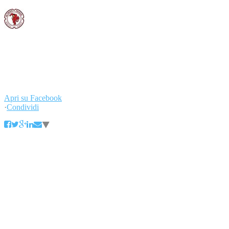
Padiglione Love It, Expo 2015. A due passi dall'Albero della Vita e
dalla Lake Arena è in scena Monsupello, Bollicine dell'Anno 2015
Gambero Rosso con il Metodo Classico Nature. E alle 20.30 show
musicale con Sherrita Duran. #weloveoltrepo #monsupello
#expo2015
...
Leggi di più
Leggi di meno
Apri su Facebook
·
Condividi