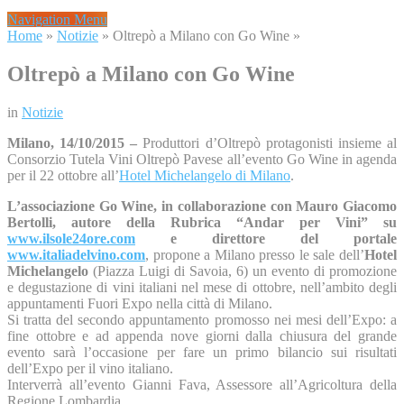
Navigation Menu
Home
»
Notizie
»
Oltrepò a Milano con Go Wine
»
Oltrepò a Milano con Go Wine
in
Notizie
Milano, 14/10/2015 –
Produttori d’Oltrepò protagonisti insieme al
Consorzio Tutela Vini Oltrepò Pavese all’evento Go Wine in agenda
per il 22 ottobre all’
Hotel Michelangelo di Milano
.
L’associazione Go Wine, in collaborazione con Mauro Giacomo
Bertolli, autore della Rubrica “Andar per Vini” su
www.ilsole24ore.com
e direttore del portale
www.italiadelvino.com
, propone a Milano presso le sale dell’
Hotel
Michelangelo
(Piazza Luigi di Savoia, 6) un evento di promozione
e degustazione di vini italiani nel mese di ottobre, nell’ambito degli
appuntamenti Fuori Expo nella città di Milano.
Si tratta del secondo appuntamento promosso nei mesi dell’Expo: a
fine ottobre e ad appenda nove giorni dalla chiusura del grande
evento sarà l’occasione per fare un primo bilancio sui risultati
dell’Expo per il vino italiano.
Interverrà all’evento Gianni Fava, Assessore all’Agricoltura della
Regione Lombardia.