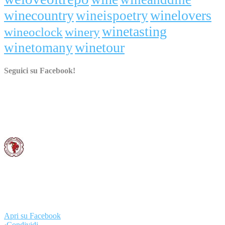
winecountry
winelovers
wineispoetry
winetasting
wineoclock
winery
winetour
winetomany
Seguici su Facebook!
Consorzio Tutela Vini Oltrepò Pavese
30 ottobre 2015
Vino e accoglienza: il nostro futuro in mostra in Svizzera. Il
Consorzio Tutela Vini Oltrepò Pavese è felice di aver contribuito ad
accompagnare con la sua comunicazione questo evento importante.
#weloveoltrepo #svizzera #turismo
...
Leggi di più
Leggi di meno
Apri su Facebook
·
Condividi