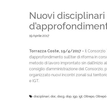
Nuovi disciplinari
d’approfondimen
19 Aprile 2017
Torrazza Coste, 19/4/2017 -
Il Consorzio 
d’approfondimento sull’iter di riforma in cor
metodo di lavoro improntato sin dall’inizio all’
consiglio d’amministrazione del Consorzio, pe
organizzato nuovi incontri zonali sul territor
e IGT.
disciplinari
,
doc
,
docg
,
dop
,
igp
,
igt
,
Oltrepo
,
Oltrepò