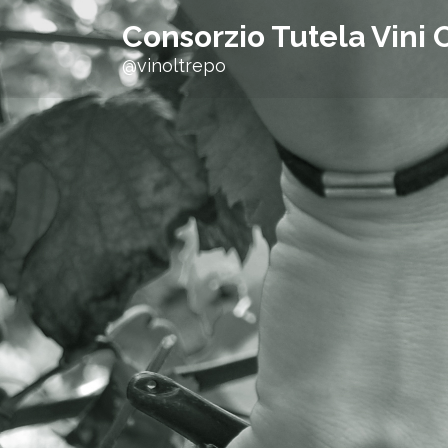
h
Consorzio Tutela Vini 
f
@vinoltrepo
o
r
: