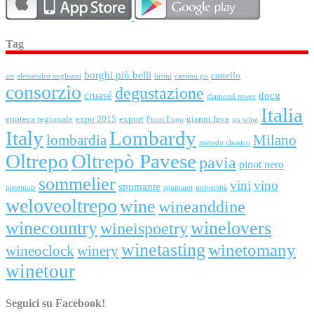
Tag
borghi più belli
castello
ais
alessandro anglisani
broni
cassino po
consorzio
degustazione
cruasé
docg
diamond tower
Italia
enoteca regionale
expo 2015
export
gianni fava
Fuori Expo
go wine
Lombardy
Italy
Milano
lombardia
metodo classico
Oltrepo
Oltrepò Pavese
pavia
pinot nero
sommelier
vini
vino
spumante
pinotnoir
spumanti
università
weloveoltrepo
wine
wineanddine
winelovers
winecountry
wineispoetry
winetasting
winetomany
wineoclock
winery
winetour
Seguici su Facebook!