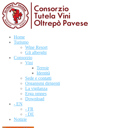
Home
Turismo
Wine Resort
Gli alberghi
Consorzio
Vini
Terroir
Identità
Sede e contatti
Organismi dirigenti
La vigilanza
Erga omnes
Download
- EN
- FR
- DE
Notizie