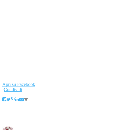
Pad. 7 | Stand B1
MONSUPELLO EREDI di BOATTI CARLO SOCIETÀ
AGRICOLA
Pad. 9 | Stand E15
TORREVILLA S.C.A.
Pad. 8 | Stand F5
ZONIN 1821
#weloveoltrepo
#oltrepo #oltrepopavese #wine #sparkling #winelovers #wineislove
#winelover #vino #wineissharing #igersitalia #igers #italia
#madeinitaly #gastrovictim #vinopop #vinitaly
...
Leggi di più
Leggi
di meno
Apri su Facebook
·
Condividi
Consorzio Tutela Vini Oltrepò Pavese
3 aprile 2016