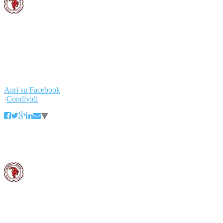
Il rilancio dell'Oltrepò Pavese raccontato oggi sul quotidiano Il
Giorno in un'intervista al presidente del Consorzio Tutela Vini
Oltrepò Pavese, Michele Rossetti. #weloveoltrepo
#oltrepo #oltrepopavese #wine #sparkling #winelovers #wineislove
#winelover #vino #wineissharing #igersitalia #igers #italia
#madeinitaly #gastrovictim #vinopop
...
Leggi di più
Leggi di meno
Apri su Facebook
·
Condividi
Consorzio Tutela Vini Oltrepò Pavese
1 aprile 2016
L'arte di Guttuso e le magie del Pinot nero d'Oltrepò si sposano al
Castello di Belgioioso, dal 2 al 17 aprile.