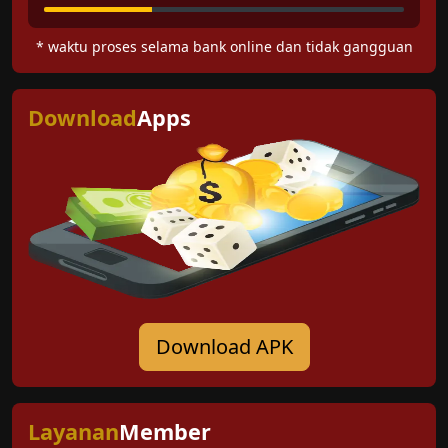
* waktu proses selama bank online dan tidak gangguan
Download
Apps
Download APK
Layanan
Member