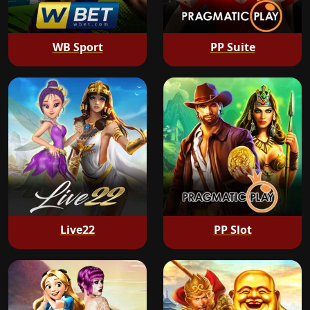
WB Sport
PP Suite
Live22
PP Slot