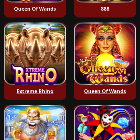
Queen Of Wands
888
Extreme Rhino
Queen Of Wands