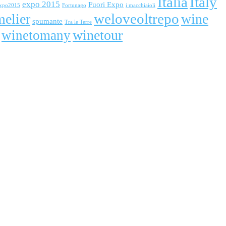
Italia
Italy
expo 2015
Fuori Expo
xpo2015
Fortunago
i macchiaioli
weloveoltrepo
elier
wine
spumante
Tra le Terre
winetour
winetomany
nare con la sua comunicazione questo evento importante.