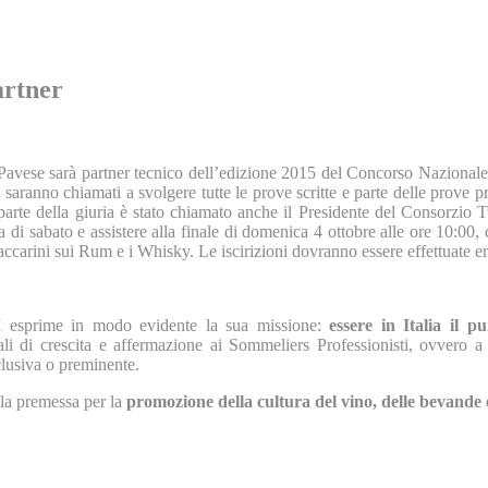
artner
 Pavese sarà partner tecnico dell’edizione 2015 del Concorso Naziona
 saranno chiamati a svolgere tutte le prove scritte e parte delle prove pr
far parte della giuria è stato chiamato anche il Presidente del Consorzi
a di sabato e assistere alla finale di domenica 4 ottobre alle ore 10:00, 
ccarini sui Rum e i Whisky. Le iscirizioni dovranno essere effettuate en
PI esprime in modo evidente la sua missione:
essere in Italia il p
eali di crescita e affermazione ai Sommeliers Professionisti, ovvero a
clusiva o preminente.
 la premessa per la
promozione della cultura del vino, delle bevande 