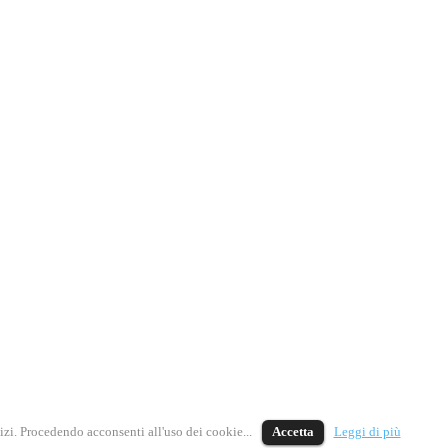
vizi. Procedendo acconsenti all'uso dei cookie...
Accetta
Leggi di più