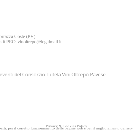
Torrazza Coste (PV)
it ​PEC: vinoltrepo@legalmail.it ​
 eventi del Consorzio Tutela Vini Oltrepò Pavese.
Privacy & Cookies Policy
e parti, per il corretto funzionamento delle pagine web e per il miglioramento dei ser