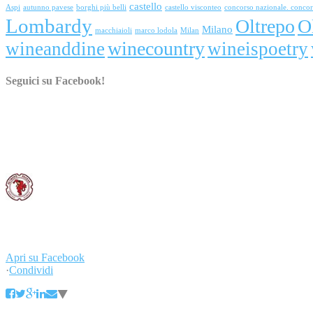
castello
Aspi
autunno pavese
borghi più belli
castello visconteo
concorso nazionale. conco
Lombardy
Oltrepo
O
Milano
macchiaioli
marco lodola
Milan
winecountry
wineanddine
wineispoetry
Seguici su Facebook!
Consorzio Tutela Vini Oltrepò Pavese
30 ottobre 2015
Vino e accoglienza: il nostro futuro in mostra in Svizzera. Il Consor
#weloveoltrepo #svizzera #turismo
...
Leggi di più
Leggi di meno
Apri su Facebook
·
Condividi