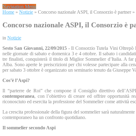
Navigation Menu
Home
»
Notizie
»
Concorso nazionale ASPI, il Consorzio è partner
»
Concorso nazionale ASPI, il Consorzio è p
in
Notizie
Sesto San Giovanni, 22/09/2015 -
Il Consorzio Tutela Vini Oltrepò
nelle giornate di sabato e domenica 3 e 4 ottobre. Il sabato i candidati
tre finalisti, conquisterà il titolo di Miglior Sommelier d’Italia. A 
Alba. Sono aperte le preiscrizioni per chi volesse partecipare alla cen
per sabato 3 ottobre è organizzato un seminario tenuto da Giuseppe Va
Cos’è l’Aspi?
Il “parterre de Roi” che compone il Consiglio direttivo dell’AS
contemporanea
, con l’obiettivo di creare ed offrire opportunità r
riconosciuto ed esercita la professione del Sommelier come attività es
La crescita professionale della figura del sommelier sarà naturalmente
contemporaneo ha un confronto quotidiano.
Il sommelier secondo Aspi