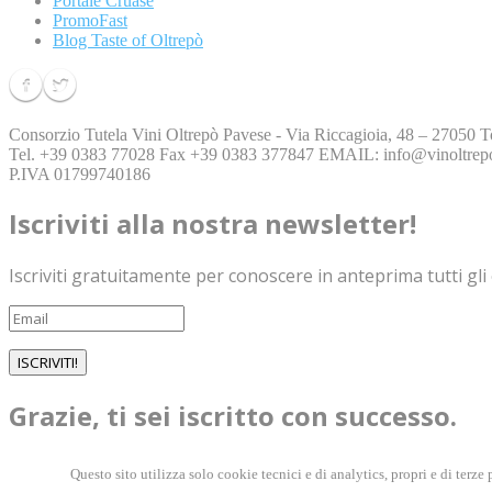
Portale Cruasé
PromoFast
Blog Taste of Oltrepò
Consorzio Tutela Vini Oltrepò Pavese - Via Riccagioia, 48 – 27050 
Tel. ​+39 ​0383 77028​ Fax ​+39 ​0383 377847 EMAIL: info@vinoltrepo.
​P.IVA 01799740186​
Iscriviti alla nostra newsletter!
Iscriviti gratuitamente per conoscere in anteprima tutti gli
ISCRIVITI!
Grazie, ti sei iscritto con successo.
Questo sito utilizza solo cookie tecnici e di analytics, propri e di terz