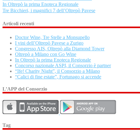
In Oltrepò la prima Enoteca Regionale
Tre Bicchieri, i magnifici 7 dell’Oltrepò Pavese
Articoli recenti
Doctor Wine, Tre Stelle a Monsupello
I vini dell’Oltrepò Pavese a Zurigo
Congresso AIS, Oltrepò alla Diamond Tower
Oltrepò a Milano con Go Wine
In Oltrepò la prima Enoteca Regionale
Concorso nazionale ASPI, il Consorzio è partner
“Ife! Charity Night”, il Consorzio a Milano
“Calici di fine estate”, Fortunago si accende
L’APP del Consorzio
Tag