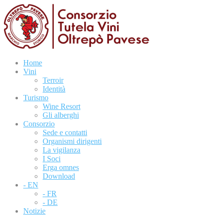
Home
Vini
Terroir
Identità
Turismo
Wine Resort
Gli alberghi
Consorzio
Sede e contatti
Organismi dirigenti
La vigilanza
I Soci
Erga omnes
Download
- EN
- FR
- DE
Notizie