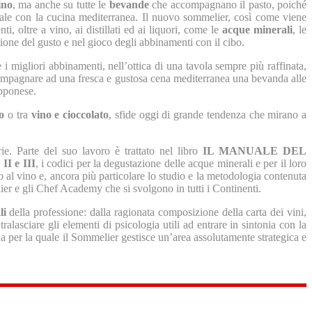
ino
, ma anche su tutte le
bevande
che accompagnano il pasto, poiché
le con la cucina mediterranea. Il nuovo sommelier, così come viene
 oltre a vino, ai distillati ed ai liquori, come le
acque minerali
, le
ione del gusto e nel gioco degli abbinamenti con il cibo.
 migliori abbinamenti, nell’ottica di una tavola sempre più raffinata,
accompagnare ad una fresca e gustosa cena mediterranea una bevanda alle
apponese.
o
o tra
vino e cioccolato
, sfide oggi di grande tendenza che mirano a
e. Parte del suo lavoro è trattato nel libro
IL MANUALE DEL
,
II e III
, i codici per la degustazione delle acque minerali e per il loro
al vino e, ancora più particolare lo studio e la metodologia contenuta
er e gli Chef Academy che si svolgono in tutti i Continenti.
li
della professione: dalla ragionata composizione della carta dei vini,
ralasciare gli elementi di psicologia utili ad entrare in sintonia con la
a per la quale il Sommelier gestisce un’area assolutamente strategica e