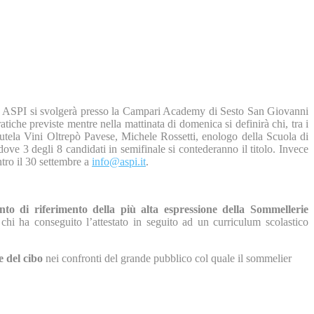
le ASPI si svolgerà presso la Campari Academy di Sesto San Giovanni
atiche previste mentre nella mattinata di domenica si definirà chi, tra i
o Tutela Vini Oltrepò Pavese, Michele Rossetti, enologo della Scuola di
dove 3 degli 8 candidati in semifinale si contederanno il titolo. Invece
tro il 30 settembre a
info@aspi.it
.
unto di riferimento della più alta espressione della Sommellerie
 chi ha conseguito l’attestato in seguito ad un curriculum scolastico
e del cibo
nei confronti del grande pubblico col quale il sommelier