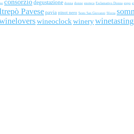
consorzio
degustazione
rso
donna
donne
enoteca
Esclamativo Donna
expo
e
ltrepò Pavese
somm
pavia
pinot nero
Sesto San Giovanni
Sforza
winelovers
winetasting
wineoclock
winery
zio Tutela Vini Oltrepò Pavese è felice di aver contribuito ad accompag