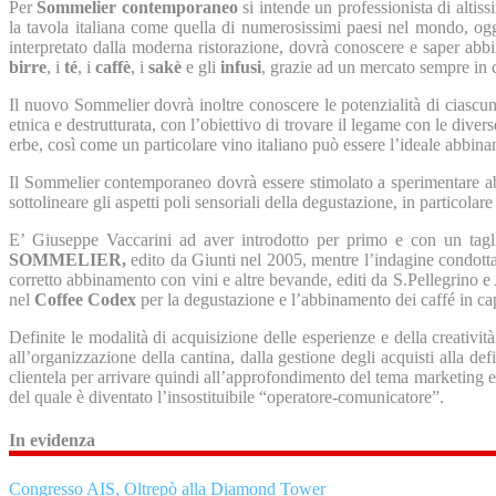
Per
Sommelier contemporaneo
si intende un professionista di alti
la tavola italiana come quella di numerosissimi paesi nel mondo, og
interpretato dalla moderna ristorazione, dovrà conoscere e saper abbi
birre
, i
té
, i
caffè
, i
sakè
e gli
infusi
, grazie ad un mercato sempre in c
Il nuovo Sommelier dovrà inoltre conoscere le potenzialità di ciascun
etnica e destrutturata, con l’obiettivo di trovare il legame con le di
erbe, così come un particolare vino italiano può essere l’ideale abbin
Il Sommelier contemporaneo dovrà essere stimolato a sperimentare a
sottolineare gli aspetti poli sensoriali della degustazione, in particola
E’ Giuseppe Vaccarini ad aver introdotto per primo e con un tagli
SOMMELIER
,
edito da Giunti nel 2005, mentre l’indagine condotta 
corretto abbinamento con vini e altre bevande, editi da S.Pellegrino
nel
Coffee Codex
per la degustazione e l’abbinamento dei caffé in ca
Definite le modalità di acquisizione delle esperienze e della creativit
all’organizzazione della cantina, dalla gestione degli acquisti alla def
clientela per arrivare quindi all’approfondimento del tema marketing e
del quale è diventato l’insostituibile “operatore-comunicatore”.
In evidenza
Congresso AIS, Oltrepò alla Diamond Tower