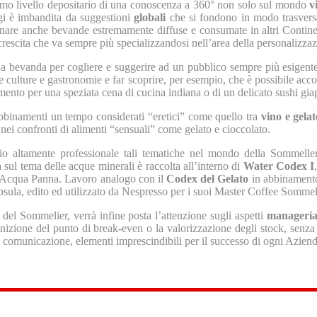
ssimo livello depositario di una conoscenza a 360° non solo sul mondo
v
gi è imbandita da suggestioni
globali
che si fondono in modo trasversa
nare anche bevande estremamente diffuse e consumate in altri Continenti,
rescita che va sempre più specializzandosi nell’area della personalizzaz
a bevanda per cogliere e suggerire ad un pubblico sempre più esigente i
verse culture e gastronomie e far scoprire, per esempio, che è possibile 
amento per una speziata cena di cucina indiana o di un delicato sushi gi
bbinamenti un tempo considerati “eretici” come quello tra
vino e gelat
re nei confronti di alimenti “sensuali” come gelato e cioccolato.
o altamente professionale tali tematiche nel mondo della Sommelleri
sul tema delle acque minerali è raccolta all’interno di
Water Codex I
 e Acqua Panna. Lavoro analogo con il
Codex del Gelato
in abbinamento 
psula, edito ed utilizzato da Nespresso per i suoi Master Coffee Sommeli
à del Sommelier, verrà infine posta l’attenzione sugli aspetti
manageria
inizione del punto di break-even o la valorizzazione degli stock, senza t
 comunicazione, elementi imprescindibili per il successo di ogni Aziend