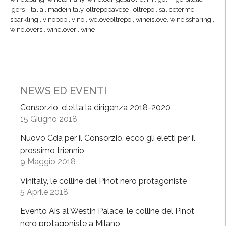
,
a
‎igers‬ ‪
,
‎italia‬ ‪
,
‎madeinitaly‬‪
,
‎oltrepopavese‬ ‪
,
‎oltrepo‬ ‪
,
‎saliceterme‬
,
l
‎sparkling‬ ‪
,
‎vinopop‬ ‪
,
‎vino‬ ‪
,
‎weloveoltrepo‬ ‪
,
‎wineislove‬‪
,
‎wineissharing‬ ‪
,
r
’
‎winelovers‬ ‪
,
‎winelover‬ ‪
,
‎wine‬ ‪
k
O
l
l
i
t
n
r
g
NEWS ED EVENTI
e
M
p
Consorzio, eletta la dirigenza 2018-2020
a
ò
15 Giugno 2018
d
f
e
Nuovo Cda per il Consorzio, ecco gli eletti per il
a
i
prossimo triennio
t
n
9 Maggio 2018
u
O
r
Vinitaly, le colline del Pinot nero protagoniste
l
5 Aprile 2018
i
t
s
r
Evento Ais al Westin Palace, le colline del Pinot
m
e
nero protagoniste a Milano