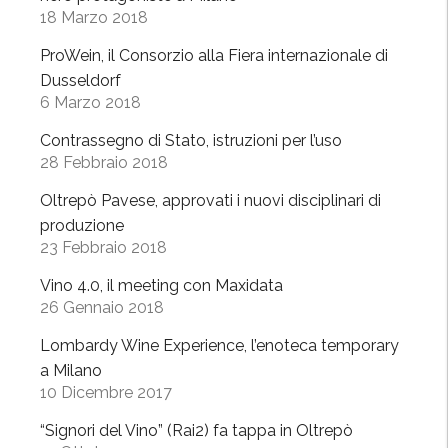
o
18 Marzo 2018
p
”
ò
ProWein, il Consorzio alla Fiera internazionale di
”
Dusseldorf
,
6 Marzo 2018
1
Contrassegno di Stato, istruzioni per l’uso
2
28 Febbraio 2018
g
i
Oltrepò Pavese, approvati i nuovi disciplinari di
u
produzione
g
23 Febbraio 2018
n
Vino 4.0, il meeting con Maxidata
o
26 Gennaio 2018
”
Lombardy Wine Experience, l’enoteca temporary
a Milano
10 Dicembre 2017
“Signori del Vino” (Rai2) fa tappa in Oltrepò