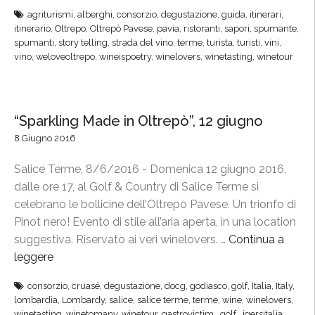
“
agriturismi
,
alberghi
,
consorzio
,
degustazione
,
guida
,
itinerari
,
G
itinerario
,
Oltrepo
,
Oltrepò Pavese
,
pavia
,
ristoranti
,
sapori
,
spumante
,
u
spumanti
,
story telling
,
strada del vino
,
terme
,
turista
,
turisti
,
vini
,
i
vino
,
weloveoltrepo
,
wineispoetry
,
winelovers
,
winetasting
,
winetour
d
a
n
“Sparkling Made in Oltrepò”, 12 giugno
d
8 Giugno 2016
o
c
Salice Terme, 8/6/2016 - Domenica 12 giugno 2016,
o
dalle ore 17, al Golf & Country di Salice Terme si
n
celebrano le bollicine dell’Oltrepò Pavese. Un trionfo di
G
Pinot nero! Evento di stile all’aria aperta, in una location
u
suggestiva. Riservato ai veri winelovers. …
Continua a
s
leggere
“
t
“
o
consorzio
,
cruasé
,
degustazione
,
docg
,
godiasco
,
golf
,
Italia
,
Italy
,
S
lombardia
,
Lombardy
,
salice
,
salice terme
,
terme
,
wine
,
winelovers
,
”
p
winetasting
,
winetomany
,
winetour
,
‎gastrovictim‬ ‪
,
‎golf‬ ‪
,
‎igersitalia‬ ‪
,