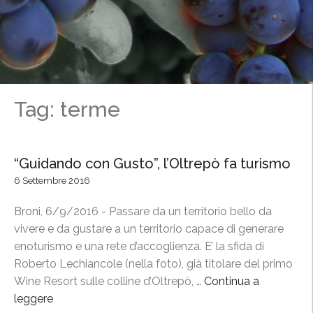
Tag: terme
“Guidando con Gusto”, l’Oltrepò fa turismo
6 Settembre 2016
Broni, 6/9/2016 - Passare da un territorio bello da
vivere e da gustare a un territorio capace di generare
enoturismo e una rete d’accoglienza. E’ la sfida di
Roberto Lechiancole (nella foto), già titolare del primo
Wine Resort sulle colline d’Oltrepò, …
Continua a
leggere
“