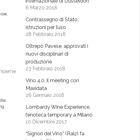
internazionale di Dusseldorf
6 Marzo 2018
rosé
,
Contrassegno di Stato,
istruzioni per l’uso
28 Febbraio 2018
Oltrepò Pavese, approvati i
nuovi disciplinari di
produzione
23 Febbraio 2018
insieme
Vino 4.0, il meeting con
Maxidata
26 Gennaio 2018
dia
,
Lombardy Wine Experience,
ing
,
l’enoteca temporary a Milano
10 Dicembre 2017
“Signori del Vino” (Rai2) fa