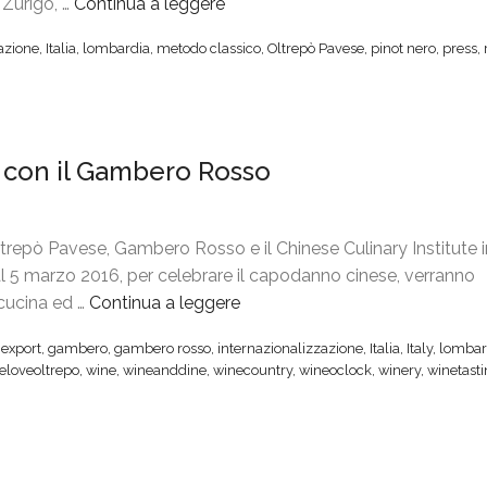
Zurigo, …
Continua a leggere
“
O
azione
,
Italia
,
lombardia
,
metodo classico
,
Oltrepò Pavese
,
pinot nero
,
press
,
l
t
r
e
a con il Gambero Rosso
p
ò
P
a
repò Pavese, Gambero Rosso e il Chinese Culinary Institute 
v
 al 5 marzo 2016, per celebrare il capodanno cinese, verranno
e
 cucina ed …
Continua a leggere
“
s
O
,
export
,
gambero
,
gambero rosso
,
internazionalizzazione
,
Italia
,
Italy
,
lombar
e
l
eloveoltrepo
,
wine
,
wineanddine
,
winecountry
,
wineoclock
,
winery
,
winetast
a
t
Z
r
u
e
r
p