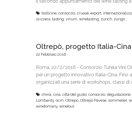
il secondo appuntamento del wine tasting a 
bollicine
,
consorzio
,
cruasé
,
export
,
internazionalizz
svizzera
,
tasting
,
vinum
,
winetasting
,
zurich
,
zurigo
Oltrepò, progetto Italia-Cin
22 Febbraio 2016
Roma, 22/2/2016 - Consorzio Tutela Vini Olt
per un progetto innovativo Italia-Cina. Fino
organizzati una serie di workshops, classi di
china
,
cina
,
città del gusto
,
consorzio
,
degustazione
Lombardy
,
ocm
,
Oltrepo
,
Oltrepò Pavese
,
sommelier
,
w
winetomany
,
winetour