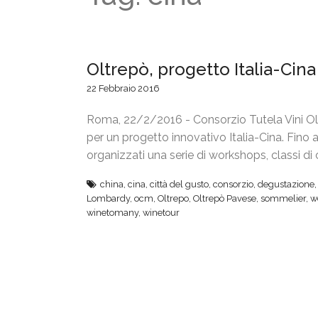
Oltrepò, progetto Italia-Cin
22 Febbraio 2016
Roma, 22/2/2016 - Consorzio Tutela Vini Olt
per un progetto innovativo Italia-Cina. Fino
organizzati una serie di workshops, classi di
china
,
cina
,
città del gusto
,
consorzio
,
degustazione
Lombardy
,
ocm
,
Oltrepo
,
Oltrepò Pavese
,
sommelier
,
w
winetomany
,
winetour