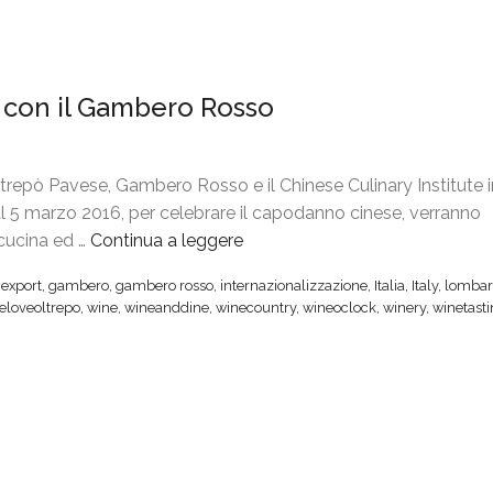
a con il Gambero Rosso
repò Pavese, Gambero Rosso e il Chinese Culinary Institute 
 al 5 marzo 2016, per celebrare il capodanno cinese, verranno
 cucina ed …
Continua a leggere
“
O
,
export
,
gambero
,
gambero rosso
,
internazionalizzazione
,
Italia
,
Italy
,
lombar
l
eloveoltrepo
,
wine
,
wineanddine
,
winecountry
,
wineoclock
,
winery
,
winetast
t
r
e
p
ò
,
p