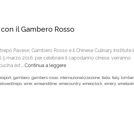
a con il Gambero Rosso
repò Pavese, Gambero Rosso e il Chinese Culinary Institute 
 al 5 marzo 2016, per celebrare il capodanno cinese, verranno
 cucina ed …
Continua a leggere
“
O
,
export
,
gambero
,
gambero rosso
,
internazionalizzazione
,
Italia
,
Italy
,
lombar
l
eloveoltrepo
,
wine
,
wineanddine
,
winecountry
,
wineoclock
,
winery
,
winetast
t
r
e
p
ò
,
p