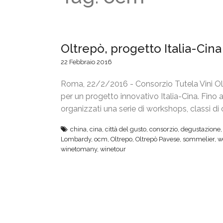
Oltrepò, progetto Italia-Cin
22 Febbraio 2016
Roma, 22/2/2016 - Consorzio Tutela Vini Olt
per un progetto innovativo Italia-Cina. Fino
organizzati una serie di workshops, classi di
china
,
cina
,
città del gusto
,
consorzio
,
degustazione
Lombardy
,
ocm
,
Oltrepo
,
Oltrepò Pavese
,
sommelier
,
w
winetomany
,
winetour