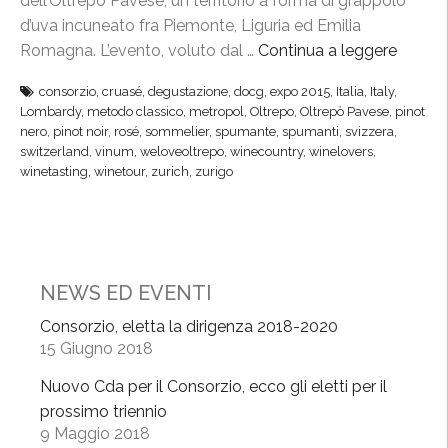
dell’Oltrepò Pavese, un territorio a forma di grappolo
e
d’uva incuneato fra Piemonte, Liguria ed Emilia
a
Romagna. L’evento, voluto dal …
Continua a leggere
“
Z
I
u
consorzio
,
cruasé
,
degustazione
,
docg
,
expo 2015
,
Italia
,
Italy
,
v
r
Lombardy
,
metodo classico
,
metropol
,
Oltrepo
,
Oltrepò Pavese
,
pinot
i
nero
,
pinot noir
,
rosé
,
sommelier
,
spumante
,
spumanti
,
svizzera
,
i
n
switzerland
,
vinum
,
weloveoltrepo
,
winecountry
,
winelovers
,
g
winetasting
,
winetour
,
zurich
,
zurigo
i
o
d
c
e
o
l
n
l
V
NEWS ED EVENTI
’
i
O
Consorzio, eletta la dirigenza 2018-2020
n
15 Giugno 2018
l
u
t
m
Nuovo Cda per il Consorzio, ecco gli eletti per il
r
”
prossimo triennio
e
9 Maggio 2018