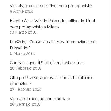
p
Vinitaly, le colline del Pinot nero protagoniste
ò
5 Aprile 2018
P
a
Evento Ais al Westin Palace, le colline del Pinot
v
nero protagoniste a Milano
e
18 Marzo 2018
s
ProWein, il Consorzio alla Fiera internazionale di
e
Dusseldorf
a
6 Marzo 2018
Z
u
Contrassegno di Stato, istruzioni per l’uso
28 Febbraio 2018
r
i
Oltrepò Pavese, approvati i nuovi disciplinari di
g
produzione
o
23 Febbraio 2018
”
Vino 4.0, il meeting con Maxidata
26 Gennaio 2018