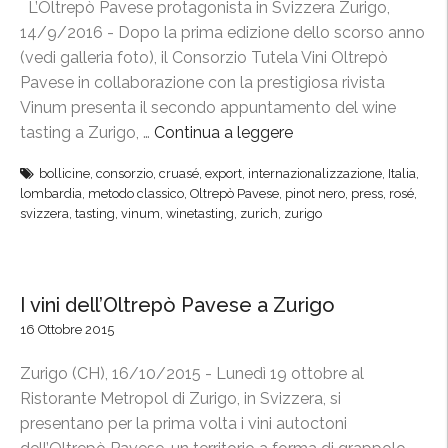
L’Oltrepò Pavese protagonista in Svizzera Zurigo,
14/9/2016 - Dopo la prima edizione dello scorso anno
(vedi galleria foto), il Consorzio Tutela Vini Oltrepò
Pavese in collaborazione con la prestigiosa rivista
Vinum presenta il secondo appuntamento del wine
tasting a Zurigo, …
Continua a leggere
“
O
bollicine
,
consorzio
,
cruasé
,
export
,
internazionalizzazione
,
Italia
,
l
lombardia
,
metodo classico
,
Oltrepò Pavese
,
pinot nero
,
press
,
rosé
,
t
svizzera
,
tasting
,
vinum
,
winetasting
,
zurich
,
zurigo
r
e
p
I vini dell’Oltrepò Pavese a Zurigo
ò
16 Ottobre 2015
P
a
Zurigo (CH), 16/10/2015 - Lunedì 19 ottobre al
v
Ristorante Metropol di Zurigo, in Svizzera, si
e
presentano per la prima volta i vini autoctoni
s