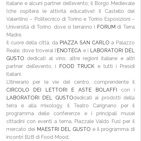
italiane e alcuni partner dell’evento; il Borgo Medievale
(che ospiterà le attività educative); il Castello del
Valentino – Politecnico di Torino e Torino Esposizioni –
Università di Torino, dove si terranno i
FORUM
di Terra
Madre.
Il cuore della città, da
PIAZZA SAN CARLO
a Palazzo
Reale, dove troverai l’
ENOTECA
e i
LABORATORI DEL
GUSTO
dedicati al vino, altre regioni italiane e altri
partner dell’evento, i
FOOD TRUCK
e tutti i Presìdi
italiani.
L’itinerario per le vie del centro, comprendente il
CIRCOLO DEI LETTORI E ASTE BOLAFFI
con i
LABORATORI DEL GUSTO
dedicati ai prodotti della
terra e alla mixology, il Teatro Carignano per il
programma delle conferenze e i principali musei
cittadini con eventi a tema, Piazzale Valdo Fusi per il
mercato dei
MAESTRI DEL GUSTO
e il programma di
incontri B2B di Food Mood.