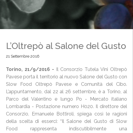
L’Oltrepò al Salone del Gusto
21 Settembre 2016
Torino, 21/9/2016 -
Il Consorzio Tutela Vini Oltrepò
Pavese porta il territorio al nuovo Salone del Gusto con
Slow Food Oltrepò Pavese e Comunità del Cibo.
L’appuntamento, dal 22 al 26 settembre, è a Torino, al
Parco del Valentino e lungo Po - Mercato italiano
Lombardia - Postazione numero H020. Il direttore del
Consorzio, Emanuele Bottiroli, spiega così le ragioni
della scelta di esserci: “Il Salone del Gusto di Slow
Food rappresenta indiscutibilmente una