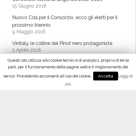
15 Giugno 2018
Nuovo Cda per il Consorzio, ecco gli eletti per il
prossimo triennio
9 Maggio 2018
Vinitaly, le colline del Pinot nero protagoniste
5 Aprile 2018
Questo sito utilizza solo cookie tecnici e di analytics, propri e di terze
Evento Ais al Westin Palace, le colline del Pinot
parti, per il funzionamento delle pagine web e il miglioramento dei
nero protagoniste a Milano
18 Marzo 2018
servizi. Procedendo acconsenti all'uso dei cookie...
Leggi di
Accetta
più
ProWein, il Consorzio alla Fiera internazionale di
Dusseldorf
6 Marzo 2018
Contrassegno di Stato, istruzioni per l’uso
28 Febbraio 2018
Oltrepò Pavese, approvati i nuovi disciplinari di