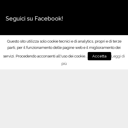
l
o
”
Seguici su Facebook!
Questo sito utilizza solo cookie tecnici e di analytics, propri e di terze
parti, per il funzionamento delle pagine web e il miglioramento dei
servizi. Procedendo acconsenti all'uso dei cookie...
Leggi di
Accetta
più