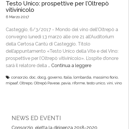
Testo Unico: prospettive per l’Oltrepò
vitivinicolo
6 Marzo 2017
Casteggio, 6/3/2017 - Mondo del vino dell’Oltrepò a
convegno lunedì 13 marzo alle ore 21 all’Auditorium
della Certosa Cantù di Casteggio. Titolo
dell’appuntamento «Testo Unico della Vite e del Vino:
prospettive per l’Oltrepò vitivinicolo». L’ospite d’onore
sarà il relatore della …
Continua a leggere
“
T
consorzio
,
doc
,
docg
,
governo
,
Italia
,
lombardia
,
massimo fiorio
,
e
mipaaf
,
Oltrepo
,
Oltrepò Pavese
,
pavia
,
riforme
,
testo unico
,
vini
,
vino
s
t
o
U
n
NEWS ED EVENTI
i
Consorzio, eletta la dirigenza 2018-2020