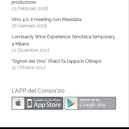
’
produzione
23 Febbraio 2018
O
l
Vino 4.0, il meeting con Maxidata
t
26 Gennaio 2018
r
Lombardy Wine Experience, l’enoteca temporary
e
a Milano
p
10 Dicembre 2017
ò
v
“Signori del Vino” (Rai2) fa tappa in Oltrepò
i
21 Ottobre 2017
t
i
v
L’APP del Consorzio
i
n
i
c
o