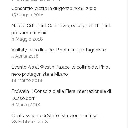
a
Consorzio, eletta la dirigenza 2018-2020
v
15 Giugno 2018
e
Nuovo Cda per il Consorzio, ecco gli eletti per il
s
prossimo triennio
e
9 Maggio 2018
,
i
Vinitaly, le colline del Pinot nero protagoniste
l
5 Aprile 2018
p
Evento Ais al Westin Palace, le colline del Pinot
u
nero protagoniste a Milano
l
18 Marzo 2018
l
m
ProWein, il Consorzio alla Fiera internazionale di
a
Dusseldorf
6 Marzo 2018
n
p
Contrassegno di Stato, istruzioni per l’uso
e
28 Febbraio 2018
r