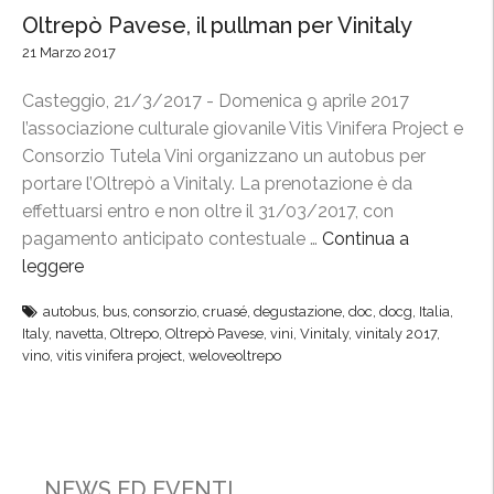
Oltrepò Pavese, il pullman per Vinitaly
21 Marzo 2017
Casteggio, 21/3/2017 - Domenica 9 aprile 2017
l’associazione culturale giovanile Vitis Vinifera Project e
Consorzio Tutela Vini organizzano un autobus per
portare l’Oltrepò a Vinitaly. La prenotazione è da
effettuarsi entro e non oltre il 31/03/2017, con
pagamento anticipato contestuale …
Continua a
leggere
“
O
autobus
,
bus
,
consorzio
,
cruasé
,
degustazione
,
doc
,
docg
,
Italia
,
l
Italy
,
navetta
,
Oltrepo
,
Oltrepò Pavese
,
vini
,
Vinitaly
,
vinitaly 2017
,
t
vino
,
vitis vinifera project
,
weloveoltrepo
r
e
p
ò
P
NEWS ED EVENTI