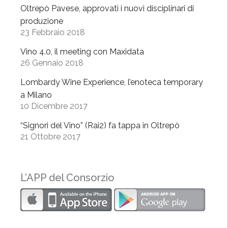
Oltrepò Pavese, approvati i nuovi disciplinari di
V
produzione
i
23 Febbraio 2018
n
i
Vino 4.0, il meeting con Maxidata
t
26 Gennaio 2018
a
Lombardy Wine Experience, l’enoteca temporary
l
a Milano
y
10 Dicembre 2017
”
“Signori del Vino” (Rai2) fa tappa in Oltrepò
21 Ottobre 2017
L’APP del Consorzio