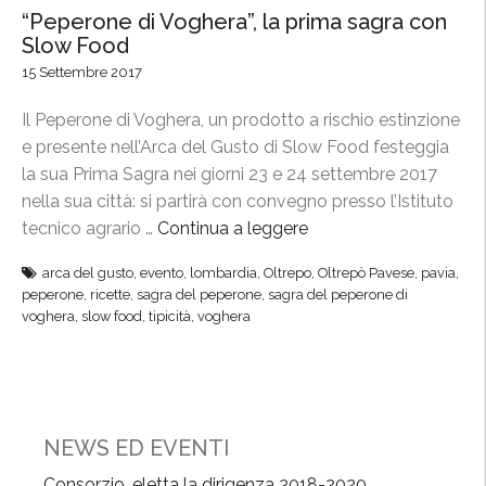
“Peperone di Voghera”, la prima sagra con
Slow Food
15 Settembre 2017
Il Peperone di Voghera, un prodotto a rischio estinzione
e presente nell’Arca del Gusto di Slow Food festeggia
la sua Prima Sagra nei giorni 23 e 24 settembre 2017
nella sua città: si partirà con convegno presso l’Istituto
tecnico agrario …
Continua a leggere
“
“
arca del gusto
,
evento
,
lombardia
,
Oltrepo
,
Oltrepò Pavese
,
pavia
,
P
peperone
,
ricette
,
sagra del peperone
,
sagra del peperone di
e
voghera
,
slow food
,
tipicità
,
voghera
p
e
r
o
n
NEWS ED EVENTI
e
Consorzio, eletta la dirigenza 2018-2020