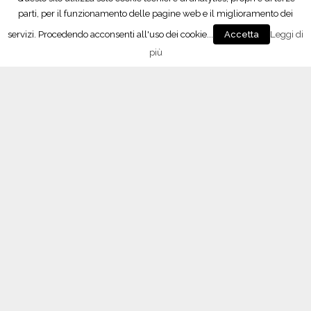
parti, per il funzionamento delle pagine web e il miglioramento dei
servizi. Procedendo acconsenti all'uso dei cookie...
Leggi di
Accetta
Seguici su Facebook!
più