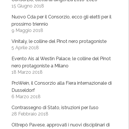
d
15 Giugno 2018
i
Nuovo Cda per il Consorzio, ecco gli eletti per il
V
prossimo triennio
o
9 Maggio 2018
g
h
Vinitaly, le colline del Pinot nero protagoniste
e
5 Aprile 2018
r
Evento Ais al Westin Palace, le colline del Pinot
a
nero protagoniste a Milano
”
18 Marzo 2018
,
l
ProWein, il Consorzio alla Fiera internazionale di
a
Dusseldorf
6 Marzo 2018
p
r
Contrassegno di Stato, istruzioni per l’uso
i
28 Febbraio 2018
m
Oltrepò Pavese, approvati i nuovi disciplinari di
a