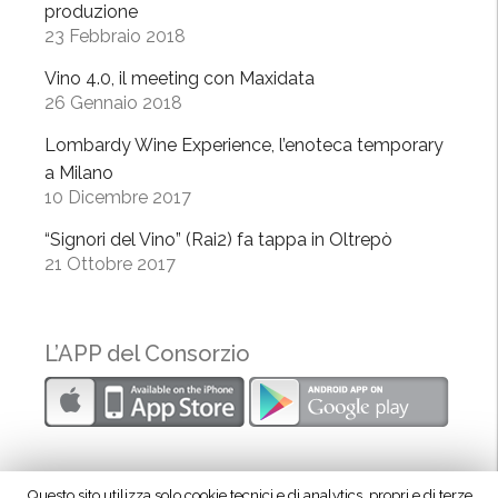
produzione
s
23 Febbraio 2018
a
g
Vino 4.0, il meeting con Maxidata
r
26 Gennaio 2018
a
Lombardy Wine Experience, l’enoteca temporary
c
a Milano
o
10 Dicembre 2017
n
S
“Signori del Vino” (Rai2) fa tappa in Oltrepò
21 Ottobre 2017
l
o
w
F
L’APP del Consorzio
o
o
d
”
Questo sito utilizza solo cookie tecnici e di analytics, propri e di terze